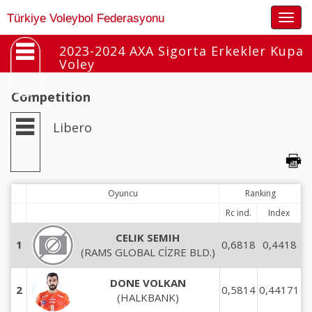
Togg
Türkiye Voleybol Federasyonu
navig
2023-2024 AXA Sigorta Erkekler Kupa
Voley
Competition
Libero
Oyuncu
Ranking
Rc ind.
Index
CELIK SEMIH
1
0,6818
0,4418
(RAMS GLOBAL CİZRE BLD.)
DONE VOLKAN
2
0,5814
0,44171
(HALKBANK)