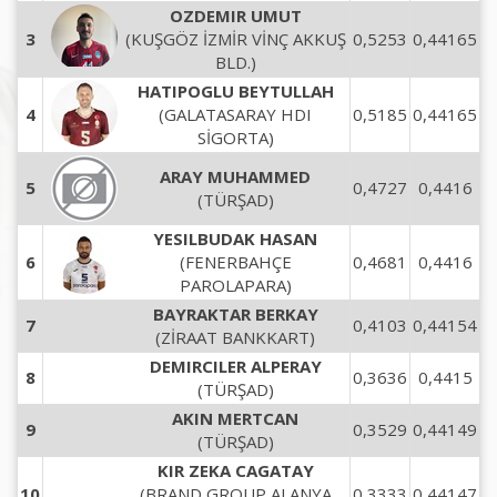
OZDEMIR UMUT
3
(KUŞGÖZ İZMİR VİNÇ AKKUŞ
0,5253
0,44165
BLD.)
HATIPOGLU BEYTULLAH
4
(GALATASARAY HDI
0,5185
0,44165
SİGORTA)
ARAY MUHAMMED
5
0,4727
0,4416
(TÜRŞAD)
YESILBUDAK HASAN
6
(FENERBAHÇE
0,4681
0,4416
PAROLAPARA)
BAYRAKTAR BERKAY
7
0,4103
0,44154
(ZİRAAT BANKKART)
DEMIRCILER ALPERAY
8
0,3636
0,4415
(TÜRŞAD)
AKIN MERTCAN
9
0,3529
0,44149
(TÜRŞAD)
KIR ZEKA CAGATAY
10
(BRAND GROUP ALANYA
0,3333
0,44147