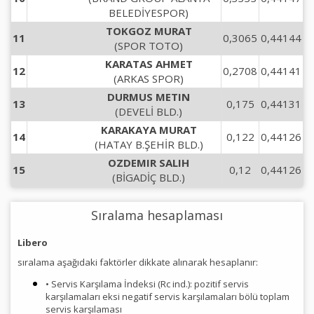
BELEDİYESPOR)
TOKGOZ MURAT
11
0,3065
0,44144
(SPOR TOTO)
KARATAS AHMET
12
0,2708
0,44141
(ARKAS SPOR)
DURMUS METIN
13
0,175
0,44131
(DEVELİ BLD.)
KARAKAYA MURAT
14
0,122
0,44126
(HATAY B.ŞEHİR BLD.)
OZDEMIR SALIH
15
0,12
0,44126
(BİGADİÇ BLD.)
Sıralama hesaplaması
Libero
sıralama aşağıdaki faktörler dikkate alınarak hesaplanır:
• Servis Karşılama İndeksi (Rc ind.): pozitif servis
karşılamaları eksi negatif servis karşılamaları bölü toplam
servis karşılaması