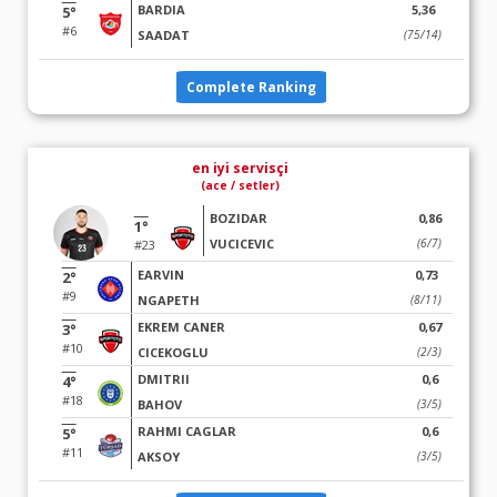
BARDIA
5,36
5°
#6
SAADAT
(75/14)
Complete Ranking
en iyi servisçi
(ace / setler)
BOZIDAR
0,86
1°
VUCICEVIC
(6/7)
#23
EARVIN
0,73
2°
#9
NGAPETH
(8/11)
EKREM CANER
0,67
3°
#10
CICEKOGLU
(2/3)
DMITRII
0,6
4°
#18
BAHOV
(3/5)
RAHMI CAGLAR
0,6
5°
#11
AKSOY
(3/5)