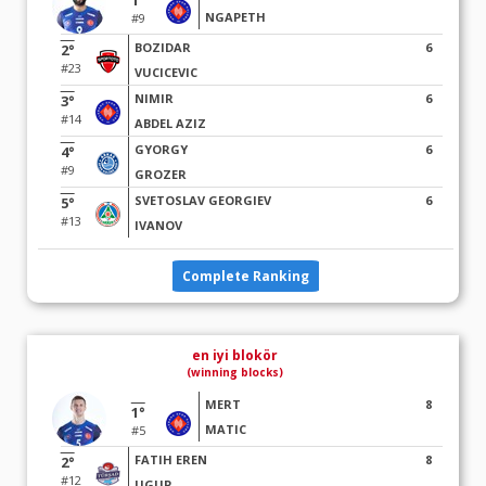
1°
NGAPETH
#9
BOZIDAR
6
2°
#23
VUCICEVIC
NIMIR
6
3°
#14
ABDEL AZIZ
GYORGY
6
4°
#9
GROZER
SVETOSLAV GEORGIEV
6
5°
#13
IVANOV
Complete Ranking
en iyi blokör
(winning blocks)
MERT
8
1°
MATIC
#5
FATIH EREN
8
2°
#12
UGUR