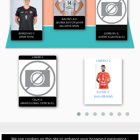
BALTACI A.S.
(BURSA BÜYÜKŞEHİR
BELEDİYE SPOR)
BEREZHKO Y.
GJORGIEV G.
(SPOR TOTO)
(HATAY B.ŞEHİR BLD.)
LIBERO 1
LIBERO 2
DONE V.
(HALKBANK)
CELIK S.
(RAMS GLOBAL CİZRE BLD.)
We use cookies on this site to enhance your browsing experience -