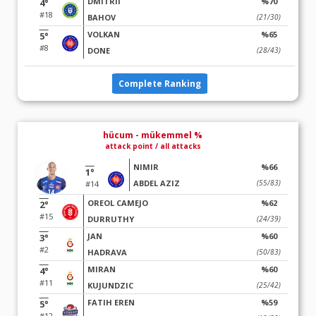
DMITRII
%70
4°
#18
BAHOV
(21/30)
VOLKAN
%65
5°
#8
DONE
(28/43)
Complete Ranking
hücum - mükemmel %
attack point / all attacks
NIMIR
%66
1°
ABDEL AZIZ
(55/83)
#14
OREOL CAMEJO
%62
2°
#15
DURRUTHY
(24/39)
JAN
%60
3°
#2
HADRAVA
(50/83)
MIRAN
%60
4°
#11
KUJUNDZIC
(25/42)
FATIH EREN
%59
5°
#12