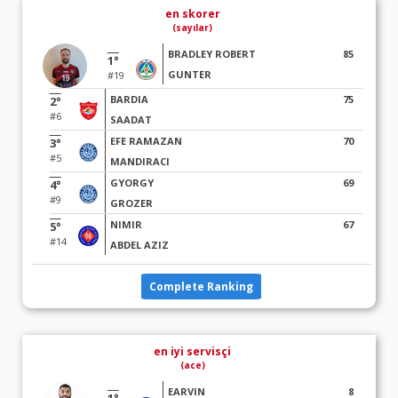
en skorer
(sayılar)
BRADLEY ROBERT
85
1°
GUNTER
#19
BARDIA
75
2°
#6
SAADAT
EFE RAMAZAN
70
3°
#5
MANDIRACI
GYORGY
69
4°
#9
GROZER
NIMIR
67
5°
#14
ABDEL AZIZ
Complete Ranking
en iyi servisçi
(ace)
EARVIN
8