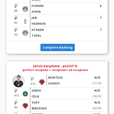
FURKAN
8
3°
#8
AYDIN
JAN
7
4°
#2
HADRAVA
ATAKAN
7
5°
#5
TOPAL
Complete Ranking
servis karşılama - pozitif %
(perfect reception + reception) / all receptions
MORTEZA
%79
1°
SHARIFI
(11/14)
#12
SEMIH
%73
2°
#13
CELIK
(16/22)
YURY
%72
3°
#9
BEREZHKO
(42/58)