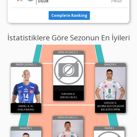
UGUR
(19/32)
Complete Ranking
İstatistiklere Göre Sezonun En İyileri
ORTA OYUNCU 2.
PASÖR ÇAPRAZI 1
SMAÇÖR 1
KAYHAN K.
(DEVELİ BLD.)
GOKGOZ G.
ABDEL A..N.
(BURSA BÜYÜKŞEHİR
(HALKBANK)
BELEDİYE SPOR)
ORTA OYUNCU 1
SMAÇÖR 2
PASÖR 1