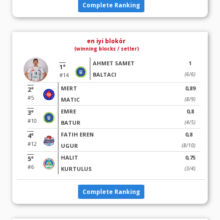
Complete Ranking
en iyi blokör
(winning blocks / setler)
AHMET SAMET
1
1°
BALTACI
(6/6)
#14
MERT
0,89
2°
#5
MATIC
(8/9)
EMRE
0,8
3°
#10
BATUR
(4/5)
FATIH EREN
0,8
4°
#12
UGUR
(8/10)
HALIT
0,75
5°
#6
KURTULUS
(3/4)
Complete Ranking