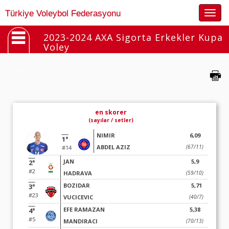
Togg
Türkiye Voleybol Federasyonu
navig
2023-2024 AXA Sigorta Erkekler Kupa
Voley
en skorer
(sayılar / setler)
NIMIR
6,09
1°
ABDEL AZIZ
(67/11)
#14
JAN
5,9
2°
#2
HADRAVA
(59/10)
BOZIDAR
5,71
3°
#23
VUCICEVIC
(40/7)
EFE RAMAZAN
5,38
4°
#5
MANDIRACI
(70/13)