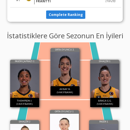
FRANTTI
(10/29)
Complete Ranking
İstatistiklere Göre Sezonun En İyileri
ORTA OYUNCU 2.
PASÖR ÇAPRAZI 1
SMAÇÖR 1
AKBAY B.
(VAKIFBANK)
THOMPSON J.
BRAGA G.G.
(VAKIFBANK)
(VAKIFBANK)
ORTA OYUNCU 1
SMAÇÖR 2
PASÖR 1