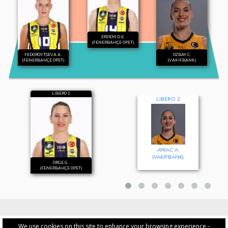
ERDEM D.E.
(FENERBAHÇE OPET)
FEDOROVTSEVA A.
OZBAY C.
(FENERBAHÇE OPET)
(VAKIFBANK)
LIBERO 1
LIBERO 2
AYKAC A.
(VAKIFBANK)
ORGE G.
(FENERBAHÇE OPET)
We use cookies on this site to enhance your browsing experience -