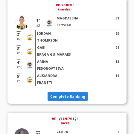
en skorer
(sayılar)
MAGDALENA
31
1°
STYSIAK
#3
JORDAN
29
2°
#23
THOMPSON
GABI
21
3°
#10
BRAGA GUIMARAES
ARINA
18
4°
#10
FEDOROVTSEVA
ALEXANDRA
11
5°
#1
FRANTTI
Complete Ranking
en iyi servisçi
(ace)
ZEHRA
2