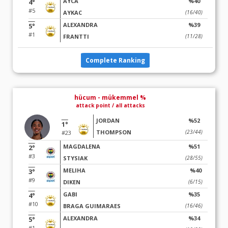
AYCA
%40
4°
#5
AYKAC
(16/40)
ALEXANDRA
%39
5°
#1
FRANTTI
(11/28)
Complete Ranking
hücum - mükemmel %
attack point / all attacks
JORDAN
%52
1°
THOMPSON
(23/44)
#23
MAGDALENA
%51
2°
#3
STYSIAK
(28/55)
MELIHA
%40
3°
#9
DIKEN
(6/15)
GABI
%35
4°
#10
BRAGA GUIMARAES
(16/46)
ALEXANDRA
%34
5°
#1