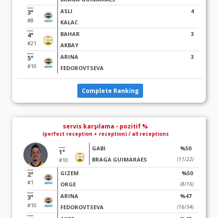
ASLI
4
3°
#8
KALAC
BAHAR
3
4°
#21
AKBAY
ARINA
3
5°
#10
FEDOROVTSEVA
Complete Ranking
servis karşılama - pozitif %
(perfect reception + reception) / all receptions
GABI
%50
1°
BRAGA GUIMARAES
(11/22)
#10
GIZEM
%50
2°
#1
ORGE
(8/16)
ARINA
%47
3°
#10
FEDOROVTSEVA
(16/34)