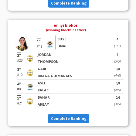
Complete Ranking
en iyi blokör
(winning blocks / setler)
BUSE
1
1°
UNAL
(1/1)
#18
JORDAN
1
2°
#23
THOMPSON
(5/5)
GABI
0,8
3°
#10
BRAGA GUIMARAES
(4/5)
ASLI
0,8
4°
#8
KALAC
(4/5)
BAHAR
0,6
5°
#21
AKBAY
(3/5)
Complete Ranking