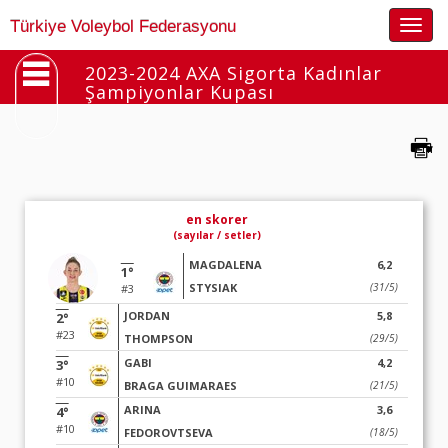
Togg
Türkiye Voleybol Federasyonu
navig
2023-2024 AXA Sigorta Kadınlar
Şampiyonlar Kupası
en skorer
(sayılar / setler)
MAGDALENA
6,2
1°
STYSIAK
(31/5)
#3
JORDAN
5,8
2°
#23
THOMPSON
(29/5)
GABI
4,2
3°
#10
BRAGA GUIMARAES
(21/5)
ARINA
3,6
4°
#10
FEDOROVTSEVA
(18/5)