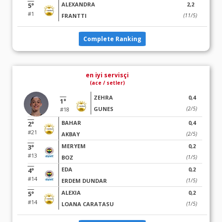
ALEXANDRA
2,2
5°
#1
FRANTTI
(11/5)
Complete Ranking
en iyi servisçi
(ace / setler)
ZEHRA
0,4
1°
GUNES
(2/5)
#18
BAHAR
0,4
2°
#21
AKBAY
(2/5)
MERYEM
0,2
3°
#13
BOZ
(1/5)
EDA
0,2
4°
#14
ERDEM DUNDAR
(1/5)
ALEXIA
0,2
5°
#14
LOANA CARATASU
(1/5)