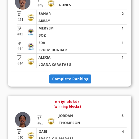
1°
GUNES
#18
BAHAR
2
2°
#21
AKBAY
MERYEM
1
3°
#13
BOZ
EDA
1
4°
#14
ERDEM DUNDAR
ALEXIA
1
5°
#14
LOANA CARATASU
Complete Ranking
en iyi blokör
(winning blocks)
JORDAN
5
1°
THOMPSON
#23
GABI
4
2°
#10
BRAGA GUIMARAES