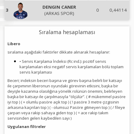
DENGIN CANER
3
0
0,44114
(ARKAS SPOR)
Sıralama hesaplaması
Libero
sıralama aşağıdaki faktörler dikkate alınarak hesaplanır:
• Servis Karşılama İndeksi (Rc ind.): pozitif servis
karşılamaları eksi negatif servis karşılamaları bölü toplam
servis karşılaması
Beceri; indeksin beceri başına ve görev başına belirli bir katsayı
ile çarpımının liberonun oyundaki görevinin etkisini, başka bir
deyişle kazanma olasılığına yönelik rolünün önemini, belirleyen
başka bir katsayı ile çarpılmasıyla “ölçülür”. ( # mükemmel pasöre
iyi top ) ( + olumlu pasöre açık top ) ( ! pasöre 3 metre çizgisinin
arkasına kaçırılan top ) ( - olumsuz Pasöre gitmeyen top ) ( / fileye
çarpan veya rakip sahaya giden top ) ( = ace rakip takım
servisinden gelen kaybedilen sayı )
Uygulanan filtreler