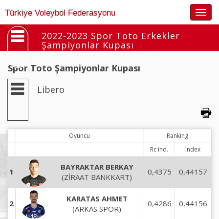
Togg
Türkiye Voleybol Federasyonu
navig
2022-2023 Spor Toto Erkekler
Şampiyonlar Kupası
Spor Toto Şampiyonlar Kupası
Libero
Oyuncu
Ranking
Rc ind.
Index
BAYRAKTAR BERKAY
1
0,4375
0,44157
(ZİRAAT BANKKART)
KARATAS AHMET
2
0,4286
0,44156
(ARKAS SPOR)