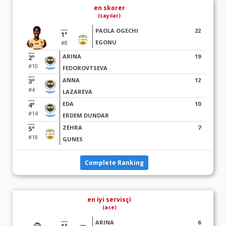
en skorer
(sayılar)
PAOLA OGECHI
22
1°
EGONU
#8
ARINA
19
2°
#10
FEDOROVTSEVA
ANNA
12
3°
#4
LAZAREVA
EDA
10
4°
#14
ERDEM DUNDAR
ZEHRA
7
5°
#18
GUNES
Complete Ranking
en iyi servisçi
(ace)
ARINA
6