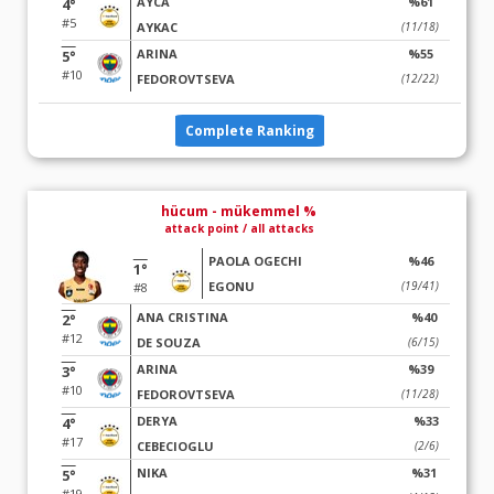
AYCA
%61
4°
#5
AYKAC
(11/18)
ARINA
%55
5°
#10
FEDOROVTSEVA
(12/22)
Complete Ranking
hücum - mükemmel %
attack point / all attacks
PAOLA OGECHI
%46
1°
EGONU
(19/41)
#8
ANA CRISTINA
%40
2°
#12
DE SOUZA
(6/15)
ARINA
%39
3°
#10
FEDOROVTSEVA
(11/28)
DERYA
%33
4°
#17
CEBECIOGLU
(2/6)
NIKA
%31
5°
#19