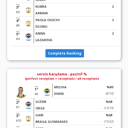
KUBRA
2
3°
#6
AKMAN
PAOLA OGECHI
2
4°
#8
EGONU
ANNA
2
5°
#4
LAZAREVA
Complete Ranking
servis karşılama - pozitif %
(perfect reception + reception) / all receptions
MELIHA
%80
1°
DIKEN
(8/10)
#9
GIZEM
%68
2°
#1
ORGE
(13/19)
GABI
%68
3°
#10
BRAGA GUIMARAES
(15/22)