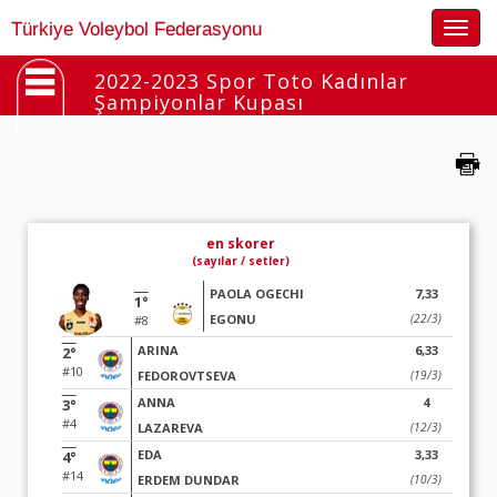
Togg
Türkiye Voleybol Federasyonu
navig
2022-2023 Spor Toto Kadınlar
Şampiyonlar Kupası
en skorer
(sayılar / setler)
PAOLA OGECHI
7,33
1°
EGONU
(22/3)
#8
ARINA
6,33
2°
#10
FEDOROVTSEVA
(19/3)
ANNA
4
3°
#4
LAZAREVA
(12/3)
EDA
3,33
4°
#14
ERDEM DUNDAR
(10/3)