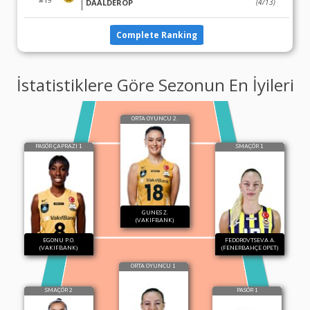
DAALDEROP
(4/13)
Complete Ranking
İstatistiklere Göre Sezonun En İyileri
ORTA OYUNCU 2.
PASÖR ÇAPRAZI 1
SMAÇÖR 1
GUNES Z.
(VAKIFBANK)
EGONU P.O.
FEDOROVTSEVA A.
(VAKIFBANK)
(FENERBAHÇE OPET)
ORTA OYUNCU 1
SMAÇÖR 2
PASÖR 1