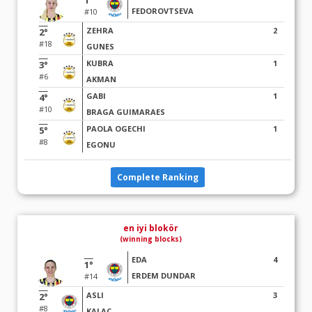
1°
FEDOROVTSEVA
#10
ZEHRA
2
2°
#18
GUNES
KUBRA
1
3°
#6
AKMAN
GABI
1
4°
#10
BRAGA GUIMARAES
PAOLA OGECHI
1
5°
#8
EGONU
Complete Ranking
en iyi blokör
(winning blocks)
EDA
4
1°
ERDEM DUNDAR
#14
ASLI
3
2°
#8
KALAC