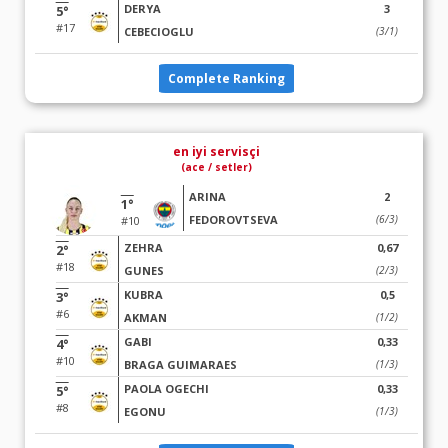
DERYA
3
5°
#17
CEBECIOGLU
(3/1)
Complete Ranking
en iyi servisçi
(ace / setler)
ARINA
2
1°
FEDOROVTSEVA
(6/3)
#10
ZEHRA
0,67
2°
#18
GUNES
(2/3)
KUBRA
0,5
3°
#6
AKMAN
(1/2)
GABI
0,33
4°
#10
BRAGA GUIMARAES
(1/3)
PAOLA OGECHI
0,33
5°
#8
EGONU
(1/3)