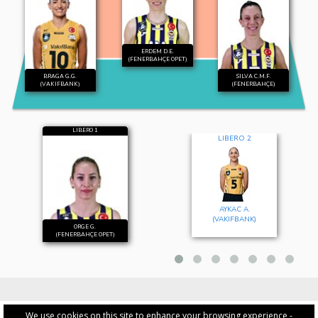
ERDEM D.E.
(FENERBAHÇE OPET)
BRAGA G.G.
SILVA C.M.F.
(VAKIFBANK)
(FENERBAHÇE)
LIBERO 1
LIBERO 2
AYKAC A.
(VAKIFBANK)
ORGE G.
(FENERBAHÇE OPET)
We use cookies on this site to enhance your browsing experience -