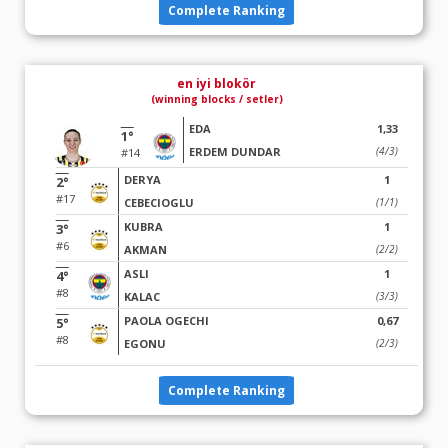
Complete Ranking
en iyi blokör
(winning blocks / setler)
EDA
1,33
1°
ERDEM DUNDAR
(4/3)
#14
DERYA
1
2°
#17
CEBECIOGLU
(1/1)
KUBRA
1
3°
#6
AKMAN
(2/2)
ASLI
1
4°
#8
KALAC
(3/3)
PAOLA OGECHI
0,67
5°
#8
EGONU
(2/3)
Complete Ranking