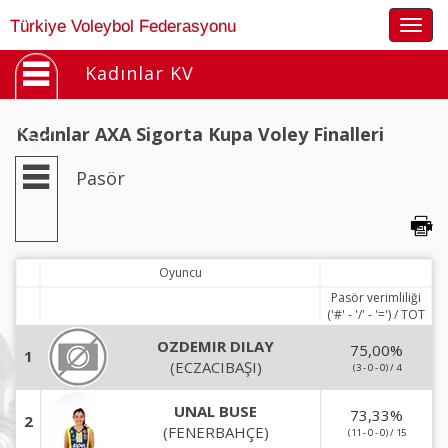
Togg
Türkiye Voleybol Federasyonu
navig
Kadınlar KV
Kadınlar AXA Sigorta Kupa Voley Finalleri
Pasör
Oyuncu
Pasör verimliliği
('#' - '/' - '=') / TOT
OZDEMIR DILAY
75,00
%
1
(ECZACIBAŞI)
(3 - 0 - 0) / 4
UNAL BUSE
73,33
%
2
(FENERBAHÇE)
(11 - 0 - 0) / 15