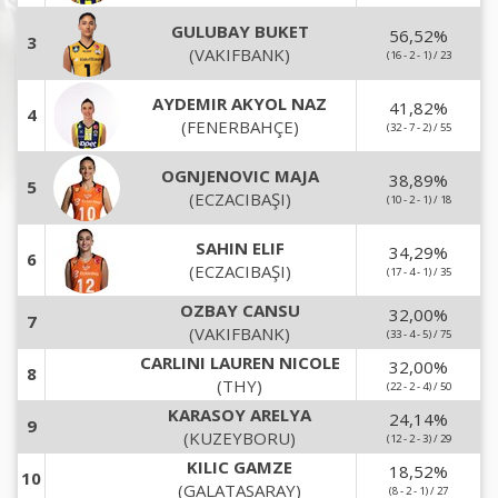
GULUBAY BUKET
56,52
%
3
(VAKIFBANK)
(16 - 2 - 1) / 23
AYDEMIR AKYOL NAZ
41,82
%
4
(FENERBAHÇE)
(32 - 7 - 2) / 55
OGNJENOVIC MAJA
38,89
%
5
(ECZACIBAŞI)
(10 - 2 - 1) / 18
SAHIN ELIF
34,29
%
6
(ECZACIBAŞI)
(17 - 4 - 1) / 35
OZBAY CANSU
32,00
%
7
(VAKIFBANK)
(33 - 4 - 5) / 75
CARLINI LAUREN NICOLE
32,00
%
8
(THY)
(22 - 2 - 4) / 50
KARASOY ARELYA
24,14
%
9
(KUZEYBORU)
(12 - 2 - 3) / 29
KILIC GAMZE
18,52
%
10
(GALATASARAY)
(8 - 2 - 1) / 27