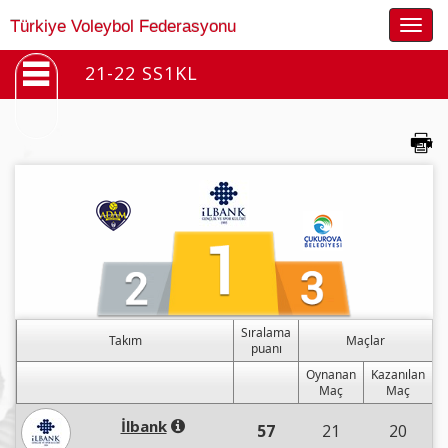
Togg
Türkiye Voleybol Federasyonu
navig
21-22 SS1KL
Sıralama
Takım
Maçlar
puanı
Oynanan
Kazanılan
Maç
Maç
İlbank
57
21
20