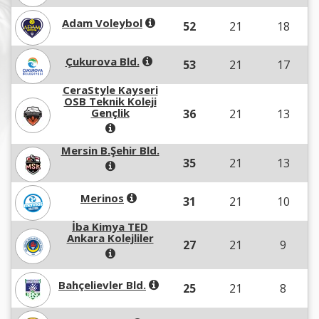
Adam Voleybol
52
21
18
Çukurova Bld.
53
21
17
CeraStyle Kayseri
OSB Teknik Koleji
Gençlik
36
21
13
Mersin B.Şehir Bld.
35
21
13
Merinos
31
21
10
İba Kimya TED
Ankara Kolejliler
27
21
9
Bahçelievler Bld.
25
21
8