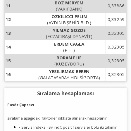
BOZ MERYEM
11
0,33886
(VAKIFBANK)
OZKILICCI PELIN
12
0,33259
(AYDIN B.ŞEHİR BLD.)
YILMAZ GOZDE
13
0,32305
(ECZACIBAŞI DYNAVİT)
ERDEM CAGLA
14
0,32305
(PTT)
BORAN ELIF
15
0,32305
(KUZEYBORU)
YESILIRMAK BEREN
16
0,32305
(GALATASARAY HDI SİGORTA)
Sıralama hesaplaması
Pasör Çaprazı
sıralama aşağıdaki faktörler dikkate alınarak hesaplanır:
• Servis İndeksi (Sv ind.): pozitif servisler bölü iki takımın