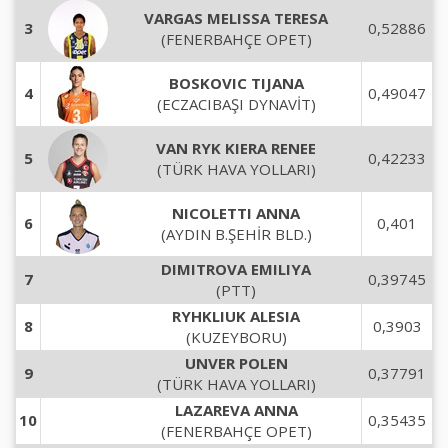
VARGAS MELISSA TERESA
3
0,52886
(FENERBAHÇE OPET)
BOSKOVIC TIJANA
4
0,49047
(ECZACIBAŞI DYNAVİT)
VAN RYK KIERA RENEE
5
0,42233
(TÜRK HAVA YOLLARI)
NICOLETTI ANNA
6
0,401
(AYDIN B.ŞEHİR BLD.)
DIMITROVA EMILIYA
7
0,39745
(PTT)
RYHKLIUK ALESIA
8
0,3903
(KUZEYBORU)
UNVER POLEN
9
0,37791
(TÜRK HAVA YOLLARI)
LAZAREVA ANNA
10
0,35435
(FENERBAHÇE OPET)