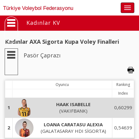
Togg
Türkiye Voleybol Federasyonu
navig
Kadınlar KV
Kadınlar AXA Sigorta Kupa Voley Finalleri
Pasör Çaprazı
Oyuncu
Ranking
Index
HAAK ISABELLE
1
0,60299
(VAKIFBANK)
LOANA CARATASU ALEXIA
2
0,54639
(GALATASARAY HDI SİGORTA)