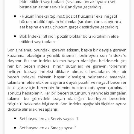
elde ettikleri sayı toplamı (sıralama ancak oyuncu set
başına en az bir servis kullandıysa geçerlidir)
• Hücum İndeksi (Sp ind.): pozitif hücumlar eksi negatif
hücumlar bölü toplam hücumlar (sıralama ancak oyuncu
set başına en az üç hücum gerçekleştirdiyse geçerlidir)
Blok İndeksi (Bl ind.): pozitif bloklar bölü iki takımın elde
ettikleri sayı toplamı
Son sıralama; oyundaki görevin etkisini, başka bir deyişle görevin
kazanma olasılığına yönelik önemini, belirleyen son “indeks”e
dayanır. Bu son İndeks takımın başarı olasılığını belirlemek için,
her bir beceri indeksi (“ind.” sütunları) ve görevin “önemini”
belirten katsayı indeksi dikkate alınarak hesaplanır. Her bir
beceri indeksi, takımın başarı olasılığını belirlemek amacıyla,
takımların elde ettikleri sayılara dayalı pozitif ve negatif beceriler
ile o görev için becerinin önemini belirten katsayının çarpılması
sonucu hesaplanır. Her bir beceri sütununun yanındaki simgeler,
takımın bu görevdeki başarı olasılığını belirleyen becerinin
“ölçüsü” hakkında bilgi verir. Son İndeks aşağıdaki ölçütler ayrıca
dikkate alınarak hesaplanır:
Set başına en az Servis sayısı:
1
Set başına en az Smaç sayısı:
3