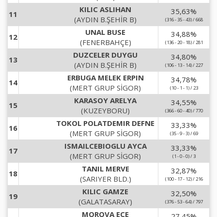
KILIC ASLIHAN
35,63
%
11
(AYDIN B.ŞEHİR B)
(316 - 35 - 43) / 668
UNAL BUSE
34,88
%
12
(FENERBAHÇE)
(136 - 20 - 18) / 281
DUZCELER DUYGU
34,80
%
13
(AYDIN B.ŞEHİR B)
(106 - 13 - 14) / 227
ERBUGA MELEK ERPIN
34,78
%
14
(MERT GRUP SİGOR)
(10 - 1 - 1) / 23
KARASOY ARELYA
34,55
%
15
(KUZEYBORU)
(366 - 60 - 40) / 770
TOKOL POLATDEMIR DEFNE
33,33
%
16
(MERT GRUP SİGOR)
(35 - 9 - 3) / 69
ISMAILCEBIOGLU AYCA
33,33
%
17
(MERT GRUP SİGOR)
(1 - 0 - 0) / 3
TANIL MERVE
32,87
%
18
(SARIYER BLD.)
(100 - 17 - 12) / 216
KILIC GAMZE
32,50
%
19
(GALATASARAY)
(376 - 53 - 64) / 797
MOROVA ECE
27,45
%