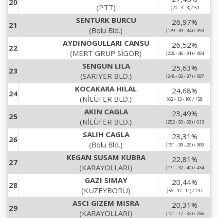
20
(PTT)
(20 - 3 - 3) / 51
SENTURK BURCU
26,97
%
21
(Bolu Bld.)
(179 - 39 - 34) / 393
AYDINOGULLARI CANSU
26,52
%
22
(MERT GRUP SİGOR)
(208 - 46 - 31) / 494
SENGUN LILA
25,63
%
23
(SARIYER BLD.)
(248 - 58 - 37) / 597
KOCAKARA HILAL
24,68
%
24
(NİLÜFER BLD.)
(62 - 13 - 10) / 158
AKIN CAGLA
23,49
%
25
(NİLÜFER BLD.)
(252 - 50 - 58) / 613
SALIH CAGLA
23,31
%
26
(Bolu Bld.)
(151 - 39 - 26) / 369
KEGAN SUSAM KUBRA
22,81
%
27
(KARAYOLLARI)
(171 - 32 - 40) / 434
GAZI SIMAY
20,44
%
28
(KUZEYBORU)
(56 - 17 - 11) / 137
ASCI GIZEM MISRA
20,31
%
29
(KARAYOLLARI)
(101 - 17 - 32) / 256