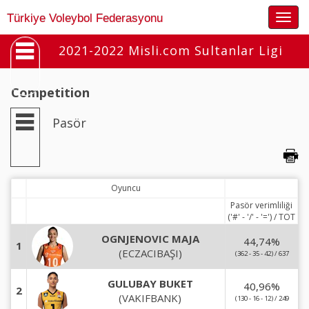
Togg
Türkiye Voleybol Federasyonu
navig
2021-2022 Misli.com Sultanlar Ligi
Competition
Pasör
Oyuncu
Pasör verimliliği
('#' - '/' - '=') / TOT
OGNJENOVIC MAJA
44,74
%
1
(ECZACIBAŞI)
(362 - 35 - 42) / 637
GULUBAY BUKET
40,96
%
2
(VAKIFBANK)
(130 - 16 - 12) / 249