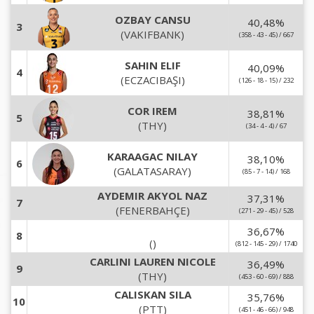
OZBAY CANSU
40,48
%
3
(VAKIFBANK)
(358 - 43 - 45) / 667
SAHIN ELIF
40,09
%
4
(ECZACIBAŞI)
(126 - 18 - 15) / 232
COR IREM
38,81
%
5
(THY)
(34 - 4 - 4) / 67
KARAAGAC NILAY
38,10
%
6
(GALATASARAY)
(85 - 7 - 14) / 168
AYDEMIR AKYOL NAZ
37,31
%
7
(FENERBAHÇE)
(271 - 29 - 45) / 528
36,67
%
8
()
(812 - 145 - 29) / 1740
CARLINI LAUREN NICOLE
36,49
%
9
(THY)
(453 - 60 - 69) / 888
CALISKAN SILA
35,76
%
10
(PTT)
(451 - 46 - 66) / 948