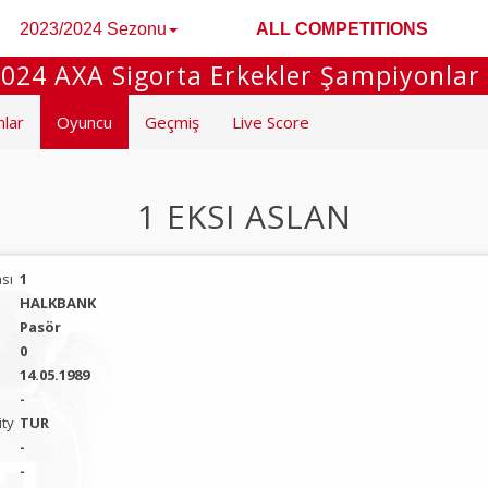
2023/2024 Sezonu
ALL COMPETITIONS
024 AXA Sigorta Erkekler Şampiyonlar
mlar
Oyuncu
Geçmiş
Live Score
1 EKSI ASLAN
sı
1
HALKBANK
Pasör
0
14.05.1989
-
ity
TUR
-
-