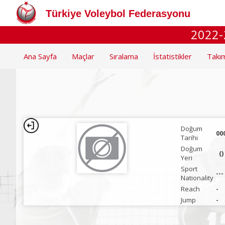
Türkiye Voleybol Federasyonu
2022-
Ana Sayfa
Maçlar
Sıralama
İstatistikler
Takı
Doğum
00
Tarihi
Doğum
()
Yeri
Sport
---
Nationality
Reach
-
Jump
-