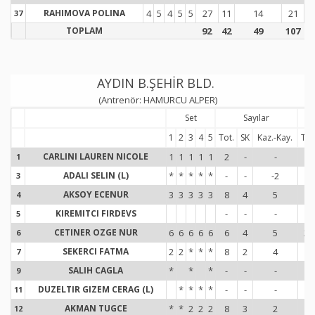
RAHIMOVA POLINA
4
5
4
5
5
27
11
14
21
37
3
TOPLAM
92
42
49
107
AYDIN B.ŞEHİR BLD.
(Antrenör: HAMURCU ALPER)
Set
Sayılar
1
2
3
4
5
Tot.
SK
Kaz.-Kay.
Tot
CARLINI LAUREN NICOLE
1
1
1
1
1
2
-
-
17
1
1
ADALI SELIN (L)
*
*
*
*
*
-
-
-2
-
3
3
AKSOY ECENUR
3
3
3
3
3
8
4
5
14
4
4
KIREMITCI FIRDEVS
-
-
-
-
5
5
CETINER OZGE NUR
6
6
6
6
6
6
4
5
20
6
6
SEKERCI FATMA
2
2
*
*
*
8
2
4
7
7
7
SALIH CAGLA
*
*
*
-
-
-
4
9
9
DUZELTIR GIZEM CERAG (L)
*
*
*
*
-
-
-
-
11
1
AKMAN TUGCE
*
*
2
2
2
8
3
2
19
12
1