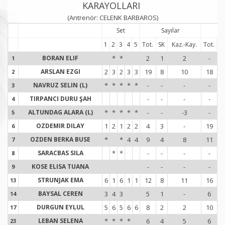
KARAYOLLARI
(Antrenör: CELENK BARBAROS)
Set
Sayılar
Se
1
2
3
4
5
Tot.
SK
Kaz.-Kay.
Tot.
H
BORAN ELIF
*
*
2
1
2
-
1
1
ARSLAN EZGI
2
3
2
3
3
19
8
10
18
2
2
NAVRUZ SELIN (L)
*
*
*
*
*
-
-
-
-
3
3
TIRPANCI DURU ŞAH
-
-
-
-
4
4
ALTUNDAG ALARA (L)
*
*
*
*
*
-
-
-3
-
5
5
OZDEMIR DILAY
1
2
1
2
2
4
3
-
19
6
6
OZDEN BERKA BUSE
*
*
4
4
9
4
8
11
7
7
SARACBAS SILA
*
*
-
-
-
-
8
8
KOSE ELISA TUANA
-
-
-
-
9
9
STRUNJAK EMA
6
1
6
1
1
12
8
11
16
13
1
BAYSAL CEREN
3
4
3
5
1
-
6
14
1
DURGUN EYLUL
5
6
5
6
6
8
2
2
10
17
1
LEBAN SELENA
*
*
*
*
6
4
5
6
23
2