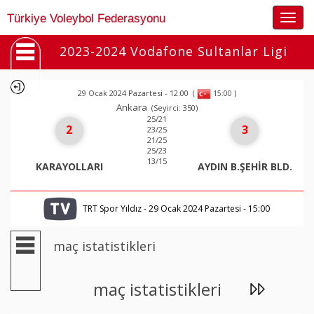
Togg
Türkiye Voleybol Federasyonu
navig
2023-2024 Vodafone Sultanlar Ligi
29 Ocak 2024 Pazartesi - 12:00
(
)
15:00
Ankara
(Seyirci: 350)
25/21
2
3
23/25
21/25
25/23
13/15
KARAYOLLARI
AYDIN B.ŞEHİR BLD.
TRT Spor Yıldız - 29 Ocak 2024 Pazartesi - 15:00
maç istatistikleri
maç istatistikleri