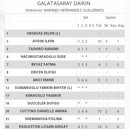
GALATASARAY DAIKIN
(Antrenör: NARANJO HERNANDEZ GUILLERMO)
Set
Sayılar
1
2
3
4
5
Tot.
SK
Kaz.-Kay.
URSAVAS SELEN (L)
-
-
-
1
1
AYDIN ILKIN
1
2
2
10
3
1
2
2
TASHIRO KANAMI
6
1
1
1
1
-1
3
3
HACIMUSTAFAOGLU SUDE
*
*
-
-
-
6
6
BEYAZ FATMA
2
3
3
4
1
3
7
7
ERICEK ELIFSU
-
-
-
8
8
ARICI EMINE
5
6
6
5
1
1
9
9
DUMANOGLU YARKIN BIHTER (L)
*
*
*
-
-
-
12
1
KARAOGLU YAGMUR
-
-
-
17
1
DUZCELER DUYGU
*
*
-
-
-
18
1
CUTTINO DANIELLE AMINA
3
4
4
10
2
4
20
2
SHEMANOVA POLINA
*
*
1
-
1
21
2
EGGLESTON LOGAN ASHLEY
4
5
5
14
5
6
33
3