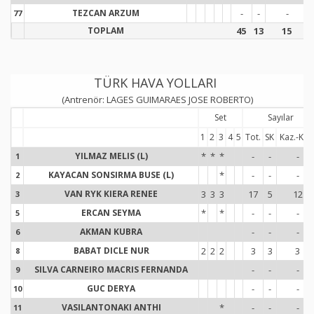
TEZCAN ARZUM
-
-
-
77
7
TOPLAM
45
13
15
TÜRK HAVA YOLLARI
(Antrenör: LAGES GUIMARAES JOSE ROBERTO)
Set
Sayılar
1
2
3
4
5
Tot.
SK
Kaz.-Kay
YILMAZ MELIS (L)
*
*
*
-
-
-
1
1
KAYACAN SONSIRMA BUSE (L)
*
-
-
-
2
2
VAN RYK KIERA RENEE
3
3
3
17
5
12
3
3
ERCAN SEYMA
*
*
-
-
-
5
5
AKMAN KUBRA
-
-
-
6
6
BABAT DICLE NUR
2
2
2
3
3
3
8
8
SILVA CARNEIRO MACRIS FERNANDA
-
-
-
9
9
GUC DERYA
-
-
-
10
1
VASILANTONAKI ANTHI
*
-
-
-
11
1