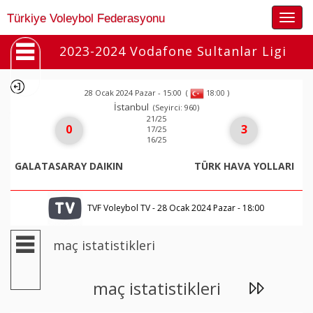
Togg
Türkiye Voleybol Federasyonu
navig
2023-2024 Vodafone Sultanlar Ligi
28 Ocak 2024 Pazar - 15:00
(
)
18:00
İstanbul
(Seyirci: 960)
21/25
0
3
17/25
16/25
GALATASARAY DAIKIN
TÜRK HAVA YOLLARI
TVF Voleybol TV - 28 Ocak 2024 Pazar - 18:00
maç istatistikleri
maç istatistikleri