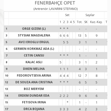
FENERBAHÇE OPET
(Antrenör: LAVARINI STEFANO)
Set
Sayılar
1
2
3
4
5
Tot.
SK
Kaz.-Kay.
Tot.
ORGE GIZEM (L)
*
*
*
-
-
-
-
1
1
STYSIAK MAGDALENA
6
6
6
13
5
9
9
3
3
AVCI EROGLU ERGUL
5
5
3
1
1
10
5
5
GERMEN KORKMAZ ADA (L)
-
-
-
-
6
6
CETIN CANSU
*
*
*
1
-
1
5
7
7
KALAC ASLI
5
3
1
2
3
8
8
DIKEN MELIHA
1
1
1
4
3
1
10
9
9
FEDOROVTSEVA ARINA
4
4
4
12
7
8
11
10
1
DE SOUZA ANA CRISTINA
*
*
*
6
5
5
1
12
1
BOZ MERYEM
-
-
-
-
13
1
ERDEM DUNDAR EDA
2
2
2
9
6
6
11
14
1
FETISOVA IRINA
*
1
-
1
1
15
1
DRCA BOJANA
3
3
3
4
2
3
11
17
1