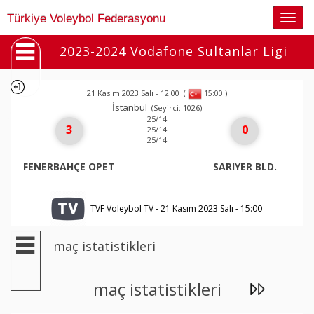
Togg
Türkiye Voleybol Federasyonu
navig
2023-2024 Vodafone Sultanlar Ligi
21 Kasım 2023 Salı - 12:00
(
)
15:00
İstanbul
(Seyirci: 1026)
25/14
3
0
25/14
25/14
FENERBAHÇE OPET
SARIYER BLD.
TVF Voleybol TV - 21 Kasım 2023 Salı - 15:00
maç istatistikleri
maç istatistikleri