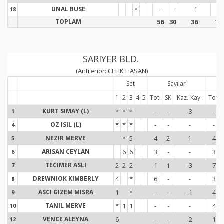
UNAL BUSE
*
-
-
-1
1
18
1
TOPLAM
56
30
36
73
SARIYER BLD.
(Antrenör: CELIK HASAN)
Set
Sayılar
1
2
3
4
5
Tot.
SK
Kaz.-Kay.
Tot.
KURT SIMAY (L)
*
*
*
-
-
-3
-
1
1
OZ ISIL (L)
*
*
*
-
-
-
-
4
4
NEZIR MERVE
*
5
4
2
1
4
5
5
ARISAN CEYLAN
6
6
3
-
-
3
6
6
TECIMER ASLI
2
2
2
1
1
-3
7
7
7
DREWNIOK KIMBERLY
4
*
6
-
-
3
8
8
ASCI GIZEM MISRA
1
*
-
-
-1
4
9
9
TANIL MERVE
*
1
1
-
-
-
4
10
1
VENCE ALEYNA
6
-
-
-2
1
12
1