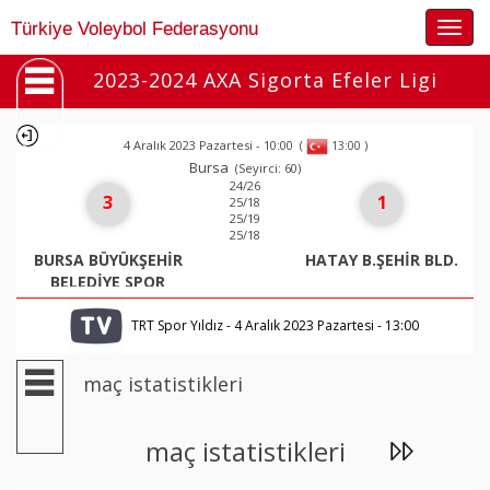
Togg
Türkiye Voleybol Federasyonu
navig
2023-2024 AXA Sigorta Efeler Ligi
4 Aralık 2023 Pazartesi - 10:00
(
)
13:00
Bursa
(Seyirci: 60)
24/26
3
1
25/18
25/19
25/18
BURSA BÜYÜKŞEHİR
HATAY B.ŞEHİR BLD.
BELEDİYE SPOR
TRT Spor Yıldız - 4 Aralık 2023 Pazartesi - 13:00
maç istatistikleri
maç istatistikleri