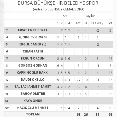
BURSA BÜYÜKŞEHİR BELEDİYE SPOR
(Antrenör: SENSOY CEMAL BORA)
Set
Sayılar
S
1
2
3
4
5
Tot.
SK
Kaz.-Kay.
Tot.
FIRAT EMRE BERAT
*
*
*
-
-
-2
5
2
2
GJORGIEV GJORGI
*
*
1
1
1
-
4
4
ERGUL CANER (L)
*
*
*
*
-
-
-2
-
5
5
CIHAN FATIH
-
-
-
-
6
6
ERGUN ORCUN
2
6
1
6
4
2
3
16
7
7
GOKGOZ GOKHAN
6
4
3
1
-4
6
8
8
CAPKINOGLU HAKKI
1
5
6
5
4
2
4
18
9
9
DAUDI OKELLO
5
3
4
3
27
10
21
18
12
1
BALTACI AHMET SAMET
4
2
3
2
12
4
9
12
14
1
BAHOV DMITRII
3
1
2
1
10
5
1
18
18
1
KAYA ONUR
-
-
-
-
58
5
HACIOGLU MEHMET
*
5
4
7
1
4
5
99
9
TOPLAM
68
26
35
98