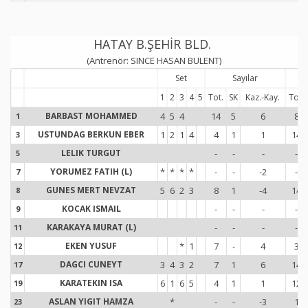
HATAY B.ŞEHİR BLD.
(Antrenör: SINCE HASAN BULENT)
Set
Sayılar
1
2
3
4
5
Tot.
SK
Kaz.-Kay.
Tot.
BARBAST MOHAMMED
4
5
4
14
5
6
8
1
1
USTUNDAG BERKUN EBER
1
2
1
4
4
1
1
14
3
3
LELIK TURGUT
-
-
-
-
5
5
YORUMEZ FATIH (L)
*
*
*
*
-
-
-2
-
7
7
GUNES MERT NEVZAT
5
6
2
3
8
1
-4
14
8
8
KOCAK ISMAIL
-
-
-
-
9
9
KARAKAYA MURAT (L)
-
-
-
-
11
1
EKEN YUSUF
*
1
7
-
4
3
12
1
DAGCI CUNEYT
3
4
3
2
7
1
6
14
17
1
KARATEKIN ISA
6
1
6
5
4
1
1
12
19
1
ASLAN YIGIT HAMZA
*
-
-
-3
1
23
2