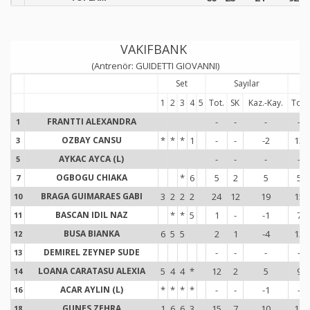
VAKIFBANK
(Antrenör: GUIDETTI GIOVANNI)
Set
Sayılar
1
2
3
4
5
Tot.
SK
Kaz.-Kay.
Tot.
FRANTTI ALEXANDRA
-
-
-
-
1
1
OZBAY CANSU
*
*
*
1
-
-
-2
13
3
3
AYKAC AYCA (L)
-
-
-
-
5
5
OGBOGU CHIAKA
*
6
5
2
5
5
7
7
BRAGA GUIMARAES GABI
3
2
2
2
24
12
19
15
10
1
BASCAN IDIL NAZ
*
*
5
1
-
-1
7
11
1
BUSA BIANKA
6
5
5
2
1
-4
12
12
1
DEMIREL ZEYNEP SUDE
-
-
-
-
13
1
LOANA CARATASU ALEXIA
5
4
4
*
12
2
5
9
14
1
ACAR AYLIN (L)
*
*
*
*
-
-
-1
-
16
1
GUNES ZEHRA
1
6
6
3
15
7
10
18
18
1