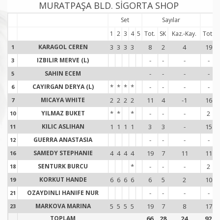
MURATPAŞA BLD. SİGORTA SHOP
Set
Sayılar
S
1
2
3
4
5
Tot.
SK
Kaz.-Kay.
Tot.
KARAGOL CEREN
3
3
3
3
8
2
4
19
1
1
IZBILIR MERVE (L)
-
-
-
-
3
3
SAHIN ECEM
-
-
-
-
5
5
CAYIRGAN DERYA (L)
*
*
*
*
-
-
-
-
6
6
MICAYA WHITE
2
2
2
2
11
4
-1
16
7
7
YILMAZ BUKET
*
*
*
-
-
-
2
10
1
KILIC ASLIHAN
1
1
1
1
3
3
-
15
11
1
GUERRA ANASTASIA
-
-
-
-
12
1
SAMEDY STEPHANIE
4
4
4
4
19
7
11
11
16
1
SENTURK BURCU
*
-
-
-
2
18
1
KORKUT HANDE
6
6
6
6
6
5
2
10
19
1
OZAYDINLI HANIFE NUR
-
-
-
-
21
2
MARKOVA MARINA
5
5
5
5
19
7
8
17
23
2
TOPLAM
66
28
24
92