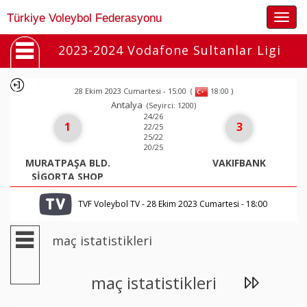
Togg
Türkiye Voleybol Federasyonu
navig
2023-2024 Vodafone Sultanlar Ligi
28 Ekim 2023 Cumartesi - 15:00
(
)
18:00
Antalya
(Seyirci: 1200)
24/26
1
3
22/25
25/22
20/25
MURATPAŞA BLD.
VAKIFBANK
SİGORTA SHOP
TVF Voleybol TV - 28 Ekim 2023 Cumartesi - 18:00
maç istatistikleri
maç istatistikleri