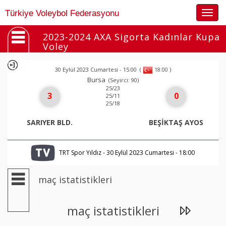
Togg
Türkiye Voleybol Federasyonu
navig
2023-2024 AXA Sigorta Kadınlar Kupa
Voley
30 Eylül 2023 Cumartesi - 15:00
(
)
18:00
Bursa
(Seyirci: 90)
25/23
3
0
25/11
25/18
SARIYER BLD.
BEŞİKTAŞ AYOS
TRT Spor Yıldız - 30 Eylül 2023 Cumartesi - 18:00
maç istatistikleri
maç istatistikleri