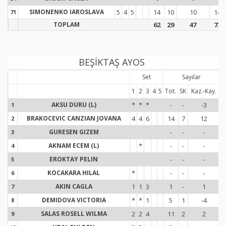
SIMONENKO IAROSLAVA
5
4
5
14
10
10
14
71
7
TOPLAM
62
29
47
73
BEŞİKTAŞ AYOS
Set
Sayılar
1
2
3
4
5
Tot.
SK
Kaz.-Kay.
T
AKSU DURU (L)
*
*
*
-
-
-3
1
1
BRAKOCEVIC CANZIAN JOVANA
4
4
6
14
7
12
2
2
GURESEN GIZEM
-
-
-
3
3
AKNAM ECEM (L)
*
-
-
-
4
4
EROKTAY PELIN
-
-
-
5
5
KOCAKARA HILAL
*
-
-
-
6
6
AKIN CAGLA
1
1
3
1
-
1
7
7
DEMIDOVA VICTORIA
*
*
1
5
1
-4
8
8
SALAS ROSELL WILMA
2
2
4
11
2
2
9
9