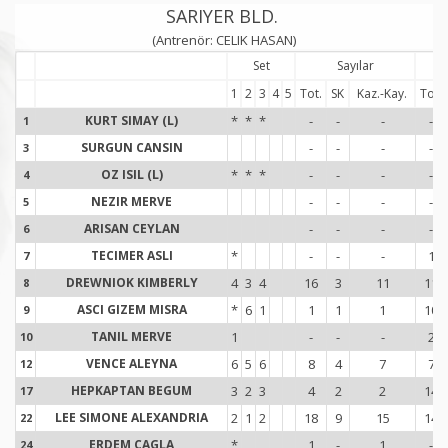
SARIYER BLD.
(Antrenör: CELIK HASAN)
Set
Sayılar
1
2
3
4
5
Tot.
SK
Kaz.-Kay.
Tot.
KURT SIMAY (L)
*
*
*
-
-
-
-
1
1
SURGUN CANSIN
-
-
-
-
3
3
OZ ISIL (L)
*
*
*
-
-
-
-
4
4
NEZIR MERVE
-
-
-
-
5
5
ARISAN CEYLAN
-
-
-
-
6
6
TECIMER ASLI
*
-
-
-
1
7
7
DREWNIOK KIMBERLY
4
3
4
16
3
11
11
8
8
ASCI GIZEM MISRA
*
6
1
1
1
1
10
9
9
TANIL MERVE
1
-
-
-
2
10
1
VENCE ALEYNA
6
5
6
8
4
7
7
12
1
HEPKAPTAN BEGUM
3
2
3
4
2
2
14
17
1
LEE SIMONE ALEXANDRIA
2
1
2
18
9
15
14
22
2
ERDEM CAGLA
*
1
-
1
-
24
2