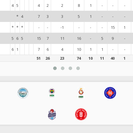
4
5
4
2
2
8
1
-
-
-
*
4
7
3
3
5
1
-
-
-
*
*
*
-
-
-1
-
-
-
15
1
5
6
5
15
7
11
16
-
5
9
-
6
1
7
6
4
10
1
1
-
-
51
26
23
74
10
11
40
1