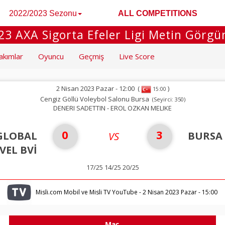
2022/2023 Sezonu
ALL COMPETITIONS
3 AXA Sigorta Efeler Ligi Metin Görg
akımlar
Oyuncu
Geçmiş
Live Score
2 Nisan 2023 Pazar - 12:00
(
)
15:00
Cengiz Göllü Voleybol Salonu Bursa
(Seyirci: 350)
DENERI SADETTIN - EROL OZKAN MELIKE
0
3
GLOBAL
BURSA 
VS
VEL BVİ
17/25 14/25 20/25
Misli.com Mobil ve Misli TV YouTube - 2 Nisan 2023 Pazar - 15:00
Maç