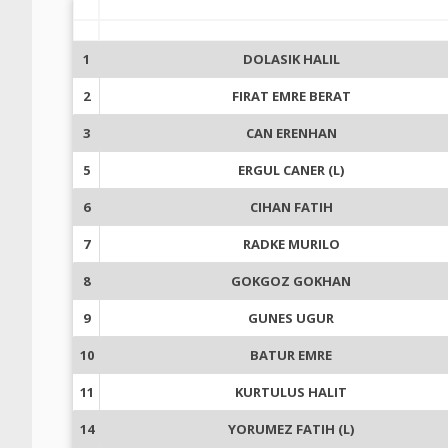
1
DOLASIK HALIL
2
FIRAT EMRE BERAT
3
CAN ERENHAN
5
ERGUL CANER (L)
6
CIHAN FATIH
7
RADKE MURILO
8
GOKGOZ GOKHAN
9
GUNES UGUR
10
BATUR EMRE
11
KURTULUS HALIT
14
YORUMEZ FATIH (L)