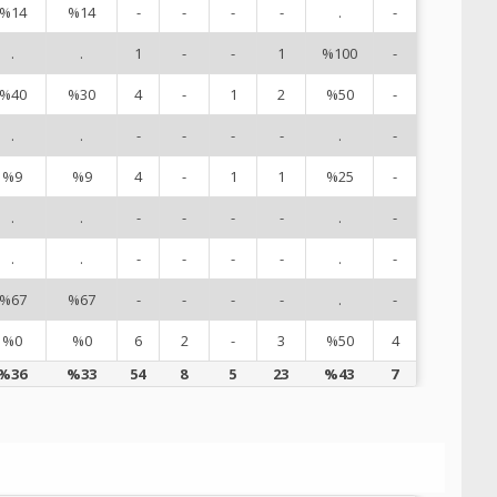
%14
%14
-
-
-
-
.
-
11
.
.
1
-
-
1
%100
-
12
%40
%30
4
-
1
2
%50
-
14
.
.
-
-
-
-
.
-
15
%9
%9
4
-
1
1
%25
-
16
.
.
-
-
-
-
.
-
19
.
.
-
-
-
-
.
-
25
%67
%67
-
-
-
-
.
-
40
%0
%0
6
2
-
3
%50
4
75
%36
%33
54
8
5
23
%43
7