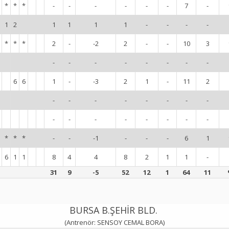
*
*
*
-
-
-
-
-
-
7
-
1
2
1
1
1
1
-
-
-
-
*
*
*
2
-
-2
2
-
-
10
3
-
-
-
-
-
-
-
-
6
6
1
-
-3
2
1
-
11
2
-
-
-
-
-
-
-
-
-
-
-
-
-
-
-
-
*
*
*
-
-
-1
-
-
-
6
1
6
1
1
8
4
4
8
2
1
1
-
31
9
-5
52
12
1
64
11
BURSA B.ŞEHİR BLD.
(Antrenör: SENSOY CEMAL BORA)