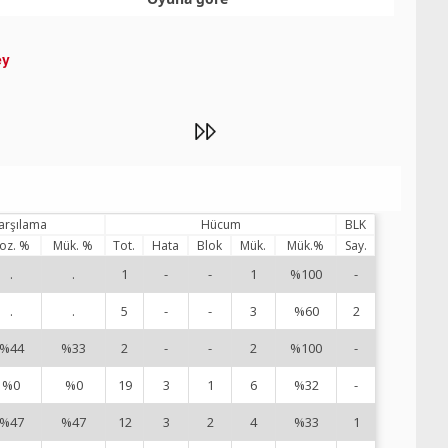
ey
karşılama
Hücum
BLK
oz. %
Mük. %
Tot.
Hata
Blok
Mük.
Mük.%
Say.
.
.
1
-
-
1
%100
-
2
.
.
5
-
-
3
%60
2
5
%44
%33
2
-
-
2
%100
-
6
%0
%0
19
3
1
6
%32
-
7
%47
%47
12
3
2
4
%33
1
9