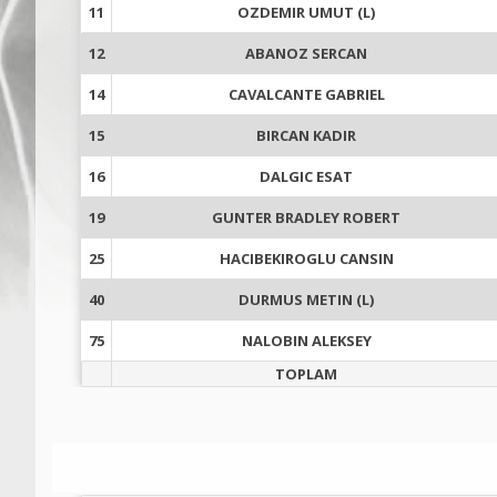
11
OZDEMIR UMUT (L)
12
ABANOZ SERCAN
14
CAVALCANTE GABRIEL
15
BIRCAN KADIR
16
DALGIC ESAT
19
GUNTER BRADLEY ROBERT
25
HACIBEKIROGLU CANSIN
40
DURMUS METIN (L)
75
NALOBIN ALEKSEY
TOPLAM