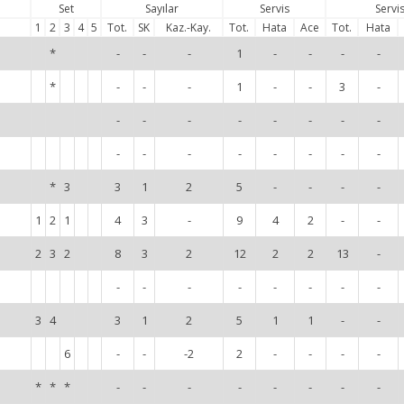
Set
Sayılar
Servis
Servi
1
2
3
4
5
Tot.
SK
Kaz.-Kay.
Tot.
Hata
Ace
Tot.
Hata
*
-
-
-
1
-
-
-
-
*
-
-
-
1
-
-
3
-
-
-
-
-
-
-
-
-
-
-
-
-
-
-
-
-
*
3
3
1
2
5
-
-
-
-
1
2
1
4
3
-
9
4
2
-
-
2
3
2
8
3
2
12
2
2
13
-
-
-
-
-
-
-
-
-
3
4
3
1
2
5
1
1
-
-
6
-
-
-2
2
-
-
-
-
*
*
*
-
-
-
-
-
-
-
-