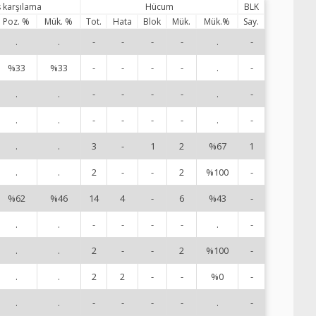
s karşılama
Hücum
BLK
Poz. %
Mük. %
Tot.
Hata
Blok
Mük.
Mük.%
Say.
.
.
-
-
-
-
.
-
1
%33
%33
-
-
-
-
.
-
2
.
.
-
-
-
-
.
-
3
.
.
-
-
-
-
.
-
5
.
.
3
-
1
2
%67
1
6
.
.
2
-
-
2
%100
-
7
%62
%46
14
4
-
6
%43
-
8
.
.
-
-
-
-
.
-
9
.
.
2
-
-
2
%100
-
10
.
.
2
2
-
-
%0
-
11
.
.
-
-
-
-
.
-
14