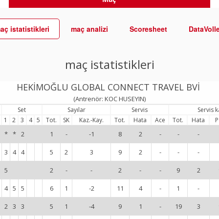
aç istatistikleri
maç analizi
Scoresheet
DataVoll
maç istatistikleri
HEKİMOĞLU GLOBAL CONNECT TRAVEL BVİ
(Antrenör: KOC HUSEYIN)
Set
Sayılar
Servis
Servis 
1
2
3
4
5
Tot.
SK
Kaz.-Kay.
Tot.
Hata
Ace
Tot.
Hata
P
*
*
2
1
-
-1
8
2
-
-
-
3
4
4
5
2
3
9
2
-
-
-
5
2
-
-
2
-
-
9
2
4
5
5
6
1
-2
11
4
-
1
-
2
3
3
5
1
-4
9
1
-
19
3