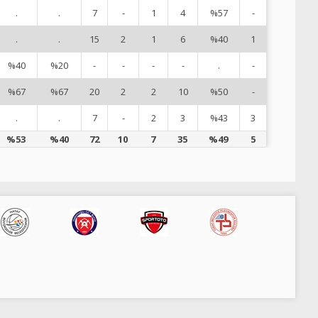
.
.
7
-
1
4
%57
-
15
.
.
15
2
1
6
%40
1
16
%40
%20
-
-
-
-
.
-
17
%67
%67
20
2
2
10
%50
-
18
.
.
7
-
2
3
%43
3
20
%53
%40
72
10
7
35
%49
5