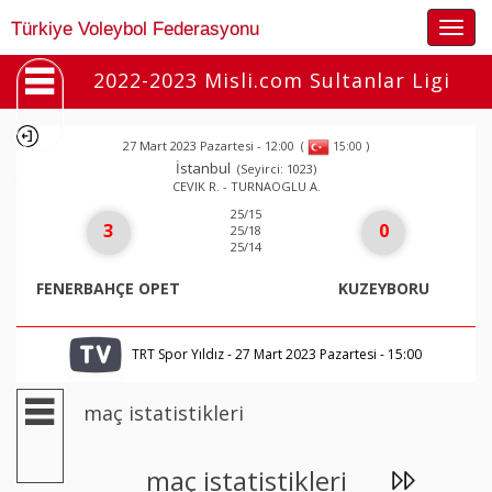
Togg
Türkiye Voleybol Federasyonu
navig
2022-2023 Misli.com Sultanlar Ligi
27 Mart 2023 Pazartesi - 12:00
(
)
15:00
İstanbul
(Seyirci: 1023)
CEVIK R. - TURNAOGLU A.
25/15
3
0
25/18
25/14
FENERBAHÇE OPET
KUZEYBORU
TRT Spor Yıldız - 27 Mart 2023 Pazartesi - 15:00
maç istatistikleri
maç istatistikleri