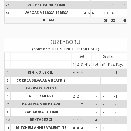
VUCHKOVA HRISTINA
3
2
1
1
22
2
VARGAS MELISSA TERESA
4
6
4
10
6
5
44
4
TOPLAM
61
32
41
KUZEYBORU
(Antrenör: BEDESTENLIOGLU MEHMET)
Set
Sayılar
1
2
3
4
5
Tot.
SK
Kaz.-Kay.
Tot
KINIK DILEK (L)
*
*
*
-
-
-1
-
1
1
CORREA SILVA ANA BEATRIZ
-
-
-
-
3
3
KARASOY ARELYA
-
-
-
-
4
4
ATLIER MERVE
2
2
-
-
-1
5
5
5
PASKOVA MIROSLAVA
*
-
-
-
1
7
7
RAHIMOVA POLINA
-
-
-
-
8
8
BEKTAS EZGI
1
1
1
4
-
-8
1
10
1
MITCHEM ANNIE VALENTINE
4
4
4
7
1
-
5
11
1