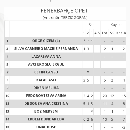
FENERBAHÇE OPET
(Antrenör: TERZIC ZORAN)
Set
Sayılar
1
2
3
4
5
Tot.
SK
Kaz.-Kay
ORGE GIZEM (L)
*
*
*
-
-
-
1
1
SILVA CARNEIRO MACRIS FERNANDA
1
3
2
1
2
3
3
LAZAREVA ANNA
-
-
-
4
4
AVCI EROGLU ERGUL
-
-
-
5
5
CETIN CANSU
*
-
-
-
7
7
KALAC ASLI
3
5
5
2
4
8
8
DIKEN MELIHA
-
-
-
9
9
FEDOROVTSEVA ARINA
2
4
2
20
12
15
10
1
DE SOUZA ANA CRISTINA
5
1
5
11
4
8
12
1
BOZ MERYEM
*
1
1
1
13
1
ERDEM DUNDAR EDA
6
2
6
10
5
7
14
1
UNAL BUSE
1
-
-
-2
18
1