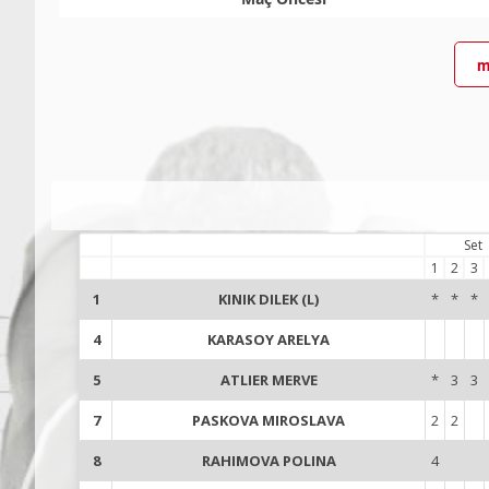
m
Set
1
2
3
1
KINIK DILEK (L)
*
*
*
4
KARASOY ARELYA
5
ATLIER MERVE
*
3
3
7
PASKOVA MIROSLAVA
2
2
8
RAHIMOVA POLINA
4