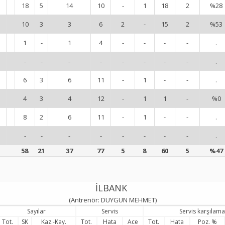
18
5
14
10
-
1
18
2
%28
10
3
3
6
2
-
15
2
%53
1
-
1
4
-
-
-
-
.
-
-
-
-
-
-
-
-
.
6
3
6
11
-
1
-
-
.
4
3
4
12
-
1
1
-
%0
8
2
6
11
-
1
-
-
.
-
-
-
-
-
-
-
-
.
58
21
37
77
5
8
60
5
%47
İLBANK
(Antrenör: DUYGUN MEHMET)
Sayılar
Servis
Servis karşılama
Tot.
SK
Kaz.-Kay.
Tot.
Hata
Ace
Tot.
Hata
Poz. %