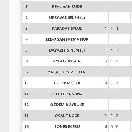
1
PEHLIVAN SUDE
2
URSAVAS SELEN (L)
3
KARADAS EYLUL
1
1
1
4
ERDOGAN FATMA NUR
5
BAYAZIT SINEM (L)
*
*
*
6
AYGOR AYSUN
5
5
5
8
YAZAR DENIZ SELEN
10
GULER MELDA
3
3
3
11
EREL CICEK SUNA
12
OZDEMIR AYBUKE
15
OCAL TUGCE
2
2
2
16
SONER ECESU
6
6
6