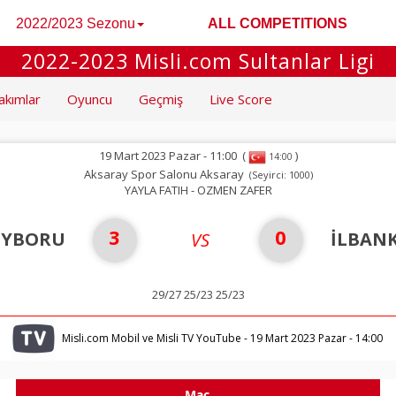
2022/2023 Sezonu
ALL COMPETITIONS
2022-2023 Misli.com Sultanlar Ligi
akımlar
Oyuncu
Geçmiş
Live Score
19 Mart 2023 Pazar - 11:00
(
)
14:00
Aksaray Spor Salonu Aksaray
(Seyirci: 1000)
YAYLA FATIH - OZMEN ZAFER
3
0
EYBORU
İLBAN
VS
29/27 25/23 25/23
Misli.com Mobil ve Misli TV YouTube - 19 Mart 2023 Pazar - 14:00
Maç