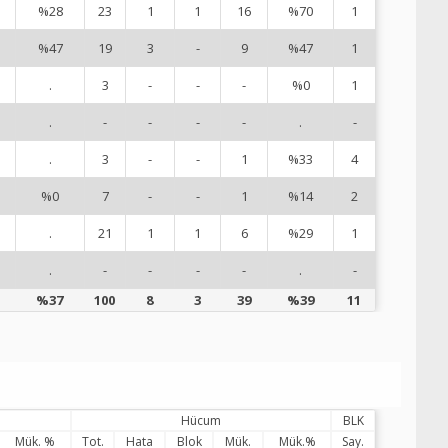
%28
23
1
1
16
%70
1
1
%47
19
3
-
9
%47
1
1
.
3
-
-
-
%0
1
1
.
-
-
-
-
.
-
1
.
3
-
-
1
%33
4
1
%0
7
-
-
1
%14
2
1
.
21
1
1
6
%29
1
2
.
-
-
-
-
.
-
6
%37
100
8
3
39
%39
11
Hücum
BLK
Mük. %
Tot.
Hata
Blok
Mük.
Mük.%
Say.