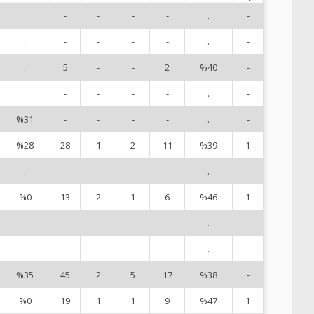
.
-
-
-
-
.
-
1
.
-
-
-
-
.
-
2
.
5
-
-
2
%40
-
3
.
-
-
-
-
.
-
4
%31
-
-
-
-
.
-
5
%28
28
1
2
11
%39
1
6
.
-
-
-
-
.
-
8
%0
13
2
1
6
%46
1
1
.
-
-
-
-
.
-
1
.
-
-
-
-
.
-
1
%35
45
2
5
17
%38
-
1
%0
19
1
1
9
%47
1
1