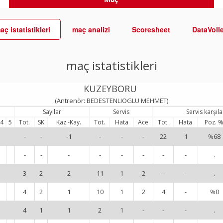
aç istatistikleri
maç analizi
Scoresheet
DataVoll
maç istatistikleri
KUZEYBORU
(Antrenör: BEDESTENLIOGLU MEHMET)
Sayılar
Servis
Servis karşıl
4
5
Tot.
SK
Kaz.-Kay.
Tot.
Hata
Ace
Tot.
Hata
Poz. 
-
-
-1
-
-
-
22
1
%68
-
-
-
-
-
-
-
-
.
3
2
2
11
1
2
-
-
.
4
2
1
10
1
2
4
-
%0
4
1
1
2
1
-
-
-
.