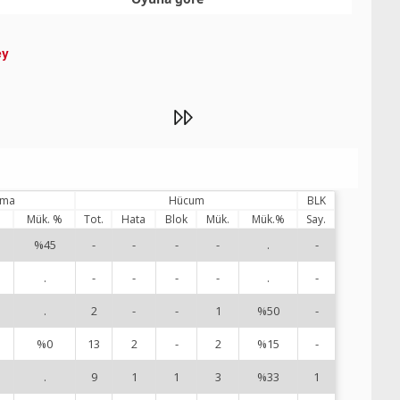
ey
ama
Hücum
BLK
%
Mük. %
Tot.
Hata
Blok
Mük.
Mük.%
Say.
%45
-
-
-
-
.
-
1
.
-
-
-
-
.
-
4
.
2
-
-
1
%50
-
5
%0
13
2
-
2
%15
-
7
.
9
1
1
3
%33
1
8