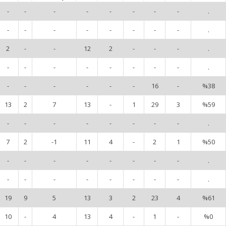
-
-
-
-
-
-
-
-
.
-
-
-
-
-
-
-
-
.
2
-
-
12
2
-
-
-
.
-
-
-
-
-
-
-
-
.
-
-
-
-
-
-
16
-
%38
13
2
7
13
-
1
29
3
%59
-
-
-
-
-
-
-
-
.
7
2
-1
11
4
-
2
1
%50
-
-
-
-
-
-
-
-
.
-
-
-
-
-
-
-
-
.
19
9
5
13
3
2
23
4
%61
10
-
4
13
4
-
1
-
%0