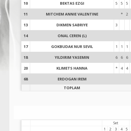
10
BEKTAS EZGI
5
5
5
11
MITCHEM ANNIE VALENTINE
*
2
13
DIKMEN SABRIYE
3
14
ONAL CEREN (L)
17
GOKBUDAK NUR SEVIL
1
1
1
18
YILDIRIM YASEMIN
6
6
6
20
KLIMETS HANNA
*
4
4
68
ERDOGAN IREM
TOPLAM
Set
1
2
3
4
5