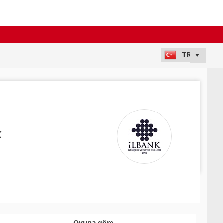
K
Oyuna göre