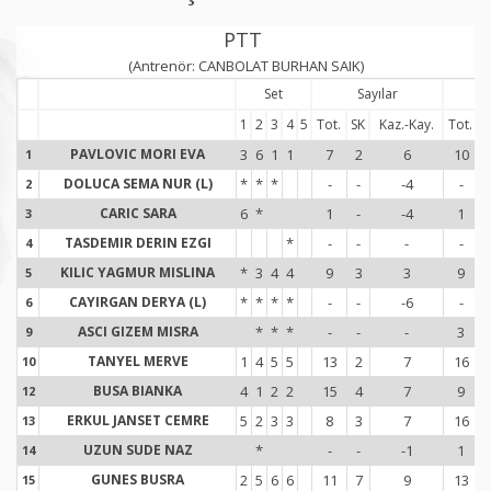
PTT
(Antrenör: CANBOLAT BURHAN SAIK)
Set
Sayılar
S
1
2
3
4
5
Tot.
SK
Kaz.-Kay.
Tot.
PAVLOVIC MORI EVA
3
6
1
1
7
2
6
10
1
1
DOLUCA SEMA NUR (L)
*
*
*
-
-
-4
-
2
2
CARIC SARA
6
*
1
-
-4
1
3
3
TASDEMIR DERIN EZGI
*
-
-
-
-
4
4
KILIC YAGMUR MISLINA
*
3
4
4
9
3
3
9
5
5
CAYIRGAN DERYA (L)
*
*
*
*
-
-
-6
-
6
6
ASCI GIZEM MISRA
*
*
*
-
-
-
3
9
9
TANYEL MERVE
1
4
5
5
13
2
7
16
10
1
BUSA BIANKA
4
1
2
2
15
4
7
9
12
1
ERKUL JANSET CEMRE
5
2
3
3
8
3
7
16
13
1
UZUN SUDE NAZ
*
-
-
-1
1
14
1
GUNES BUSRA
2
5
6
6
11
7
9
13
15
1