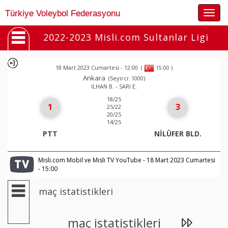
Togg
Türkiye Voleybol Federasyonu
navig
2022-2023 Misli.com Sultanlar Ligi
18 Mart 2023 Cumartesi - 12:00
(
)
15:00
Ankara
(Seyirci: 1000)
ILHAN B. - SARI E.
18/25
1
3
25/22
20/25
14/25
PTT
NİLÜFER BLD.
Misli.com Mobil ve Misli TV YouTube - 18 Mart 2023 Cumartesi
- 15:00
maç istatistikleri
maç istatistikleri