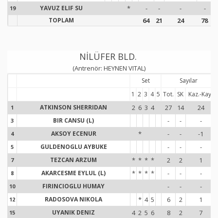
YAVUZ ELIF SU
*
-
-
-
-
19
1
TOPLAM
64
21
24
78
NİLÜFER BLD.
(Antrenör: HEYNEN VITAL)
Set
Sayılar
1
2
3
4
5
Tot.
SK
Kaz.-Kay.
ATKINSON SHERRIDAN
2
6
3
4
27
14
24
1
1
BIR CANSU (L)
-
-
-
3
3
AKSOY ECENUR
*
-
-
-1
4
4
GULDENOGLU AYBUKE
-
-
-
5
5
TEZCAN ARZUM
*
*
*
*
2
2
1
7
7
AKARCESME EYLUL (L)
*
*
*
*
-
-
-
8
8
FIRINCIOGLU HUMAY
-
-
-
10
1
RADOSOVA NIKOLA
*
4
5
6
2
1
12
1
UYANIK DENIZ
4
2
5
6
8
2
7
15
1