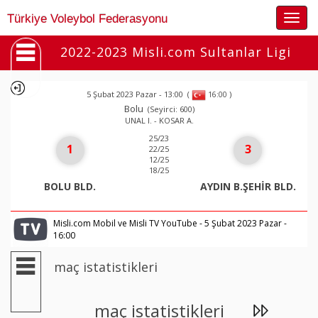
Togg
Türkiye Voleybol Federasyonu
navig
2022-2023 Misli.com Sultanlar Ligi
5 Şubat 2023 Pazar - 13:00
(
)
16:00
Bolu
(Seyirci: 600)
UNAL I. - KOSAR A.
25/23
1
3
22/25
12/25
18/25
BOLU BLD.
AYDIN B.ŞEHİR BLD.
Misli.com Mobil ve Misli TV YouTube - 5 Şubat 2023 Pazar -
16:00
maç istatistikleri
maç istatistikleri