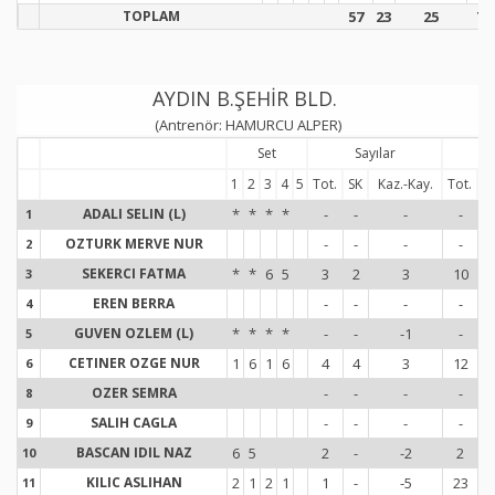
TOPLAM
57
23
25
78
AYDIN B.ŞEHİR BLD.
(Antrenör: HAMURCU ALPER)
Set
Sayılar
Se
1
2
3
4
5
Tot.
SK
Kaz.-Kay.
Tot.
H
ADALI SELIN (L)
*
*
*
*
-
-
-
-
1
1
OZTURK MERVE NUR
-
-
-
-
2
2
SEKERCI FATMA
*
*
6
5
3
2
3
10
3
3
EREN BERRA
-
-
-
-
4
4
GUVEN OZLEM (L)
*
*
*
*
-
-
-1
-
5
5
CETINER OZGE NUR
1
6
1
6
4
4
3
12
6
6
OZER SEMRA
-
-
-
-
8
8
SALIH CAGLA
-
-
-
-
9
9
BASCAN IDIL NAZ
6
5
2
-
-2
2
10
1
KILIC ASLIHAN
2
1
2
1
1
-
-5
23
11
1