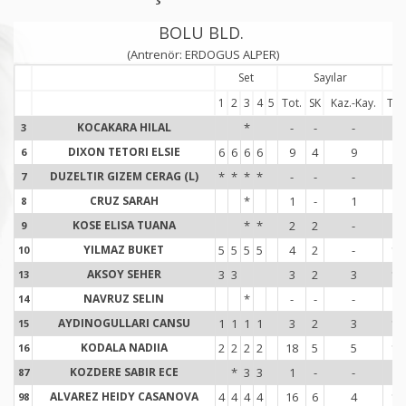
BOLU BLD.
(Antrenör: ERDOGUS ALPER)
Set
Sayılar
1
2
3
4
5
Tot.
SK
Kaz.-Kay.
Tot
KOCAKARA HILAL
*
-
-
-
-
3
3
DIXON TETORI ELSIE
6
6
6
6
9
4
9
8
6
6
DUZELTIR GIZEM CERAG (L)
*
*
*
*
-
-
-
-
7
7
CRUZ SARAH
*
1
-
1
-
8
8
KOSE ELISA TUANA
*
*
2
2
-
3
9
9
YILMAZ BUKET
5
5
5
5
4
2
-
11
10
1
AKSOY SEHER
3
3
3
2
3
10
13
1
NAVRUZ SELIN
*
-
-
-
-
14
1
AYDINOGULLARI CANSU
1
1
1
1
3
2
3
11
15
1
KODALA NADIIA
2
2
2
2
18
5
5
18
16
1
KOZDERE SABIR ECE
*
3
3
1
-
-
6
87
8
ALVAREZ HEIDY CASANOVA
4
4
4
4
16
6
4
11
98
9