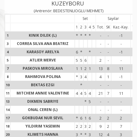
KUZEYBORU
(Antrenör: BEDESTENLIOGLU MEHMET)
Set
Sayılar
1
2
3
4
5
Tot.
SK
Kaz.-Kay.
Tot
KINIK DILEK (L)
*
*
*
*
-
-
-1
-
1
1
CORREA SILVA ANA BEATRIZ
-
-
-
-
3
3
KARASOY ARELYA
6
*
*
-
-
-1
2
4
4
ATLIER MERVE
5
5
6
2
-
-
5
5
5
PASKOVA MIROSLAVA
1
1
2
1
13
8
11
1
7
7
RAHIMOVA POLINA
*
3
4
4
1
-1
3
8
8
BEKTAS EZGI
*
-
-
-
3
10
1
MITCHEM ANNIE VALENTINE
4
4
5
4
21
7
11
1
11
1
DIKMEN SABRIYE
*
5
-
-
-
5
13
1
ONAL CEREN (L)
-
-
-
-
14
1
GOKBUDAK NUR SEVIL
*
6
1
6
2
2
2
8
17
1
YILDIRIM YASEMIN
2
2
3
2
9
2
7
1
18
1
KLIMETS HANNA
3
*
*
3
12
4
3
1
20
2