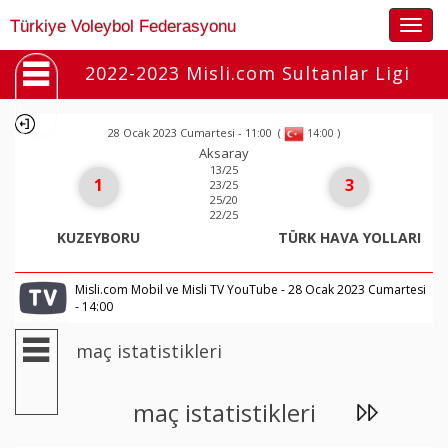
Togg
Türkiye Voleybol Federasyonu
navig
2022-2023 Misli.com Sultanlar Ligi
28 Ocak 2023 Cumartesi - 11:00
(
)
14:00
Aksaray
13/25
1
3
23/25
25/20
22/25
KUZEYBORU
TÜRK HAVA YOLLARI
Misli.com Mobil ve Misli TV YouTube - 28 Ocak 2023 Cumartesi
- 14:00
maç istatistikleri
maç istatistikleri