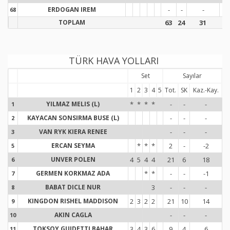
ERDOGAN IREM
-
-
-
-
68
6
TOPLAM
63
24
31
8
TÜRK HAVA YOLLARI
Set
Sayılar
1
2
3
4
5
Tot.
SK
Kaz.-Kay.
To
YILMAZ MELIS (L)
*
*
*
*
-
-
-
1
1
KAYACAN SONSIRMA BUSE (L)
-
-
-
2
2
VAN RYK KIERA RENEE
-
-
-
3
3
ERCAN SEYMA
*
*
*
2
-
-2
5
5
UNVER POLEN
4
5
4
4
21
6
18
1
6
6
GERMEN KORKMAZ ADA
*
*
-
-
-1
7
7
BABAT DICLE NUR
3
-
-
-
8
8
KINGDON RISHEL MADDISON
2
3
2
2
21
10
14
1
9
9
AKIN CAGLA
-
-
-
10
1
TOKSOY GUIDETTI BAHAR
3
4
3
6
9
4
6
1
11
1