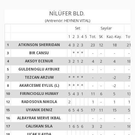
NİLÜFER BLD.
(Antrenör: HEYNEN VITAL)
Set
Sayılar
1
2
3
4
5
Tot.
SK
Kaz.-Kay.
Tot.
ATKINSON SHERRIDAN
4
3
2
3
23
12
18
21
1
1
BIR CANSU
*
*
*
-
-
-
-
3
3
AKSOY ECENUR
3
2
1
2
4
2
4
18
4
4
GULDENOGLU AYBUKE
-
-
-
-
5
5
TEZCAN ARZUM
*
*
*
*
-
-
-2
7
7
7
AKARCESME EYLUL (L)
*
*
*
*
-
-
-2
-
8
8
FIRINCIOGLU HUMAY
5
4
3
1
11
6
5
13
10
1
RADOSOVA NIKOLA
2
1
-
1
1
12
1
UYANIK DENIZ
6
5
4
5
17
11
15
5
15
1
ALBAYRAK MERVE IKBAL
-
-
-
-
16
1
CALISKAN SILA
1
6
5
6
3
2
-
16
17
1
UCAK ILAYDA
-
-
-
-
18
1