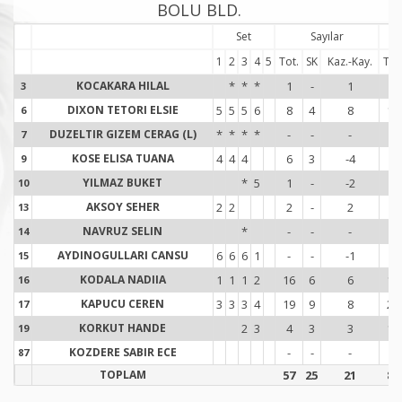
BOLU BLD.
Set
Sayılar
1
2
3
4
5
Tot.
SK
Kaz.-Kay.
Tot
KOCAKARA HILAL
*
*
*
1
-
1
1
3
3
DIXON TETORI ELSIE
5
5
5
6
8
4
8
16
6
6
DUZELTIR GIZEM CERAG (L)
*
*
*
*
-
-
-
1
7
7
KOSE ELISA TUANA
4
4
4
6
3
-4
8
9
9
YILMAZ BUKET
*
5
1
-
-2
2
10
1
AKSOY SEHER
2
2
2
-
2
6
13
1
NAVRUZ SELIN
*
-
-
-
-
14
1
AYDINOGULLARI CANSU
6
6
6
1
-
-
-1
8
15
1
KODALA NADIIA
1
1
1
2
16
6
6
10
16
1
KAPUCU CEREN
3
3
3
4
19
9
8
22
17
1
KORKUT HANDE
2
3
4
3
3
10
19
1
KOZDERE SABIR ECE
-
-
-
-
87
8
TOPLAM
57
25
21
84