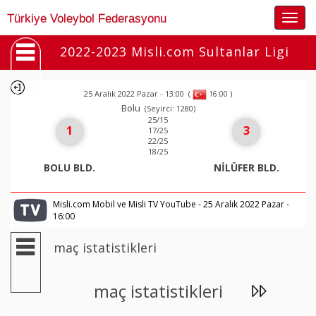
Togg
Türkiye Voleybol Federasyonu
navig
2022-2023 Misli.com Sultanlar Ligi
25 Aralık 2022 Pazar - 13:00
(
)
16:00
Bolu
(Seyirci: 1280)
25/15
1
3
17/25
22/25
18/25
BOLU BLD.
NİLÜFER BLD.
Misli.com Mobil ve Misli TV YouTube - 25 Aralık 2022 Pazar -
16:00
maç istatistikleri
maç istatistikleri