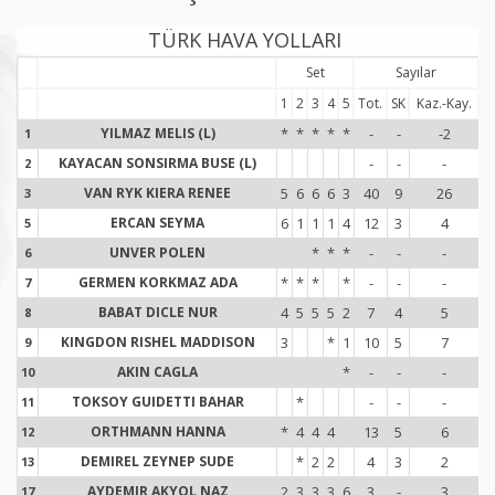
TÜRK HAVA YOLLARI
Set
Sayılar
1
2
3
4
5
Tot.
SK
Kaz.-Kay.
To
YILMAZ MELIS (L)
*
*
*
*
*
-
-
-2
1
1
KAYACAN SONSIRMA BUSE (L)
-
-
-
2
2
VAN RYK KIERA RENEE
5
6
6
6
3
40
9
26
3
3
ERCAN SEYMA
6
1
1
1
4
12
3
4
5
5
UNVER POLEN
*
*
*
-
-
-
6
6
GERMEN KORKMAZ ADA
*
*
*
*
-
-
-
7
7
BABAT DICLE NUR
4
5
5
5
2
7
4
5
8
8
KINGDON RISHEL MADDISON
3
*
1
10
5
7
9
9
AKIN CAGLA
*
-
-
-
10
1
TOKSOY GUIDETTI BAHAR
*
-
-
-
11
1
ORTHMANN HANNA
*
4
4
4
13
5
6
12
1
DEMIREL ZEYNEP SUDE
*
2
2
4
3
2
13
1
AYDEMIR AKYOL NAZ
2
3
3
3
6
3
-
3
17
1