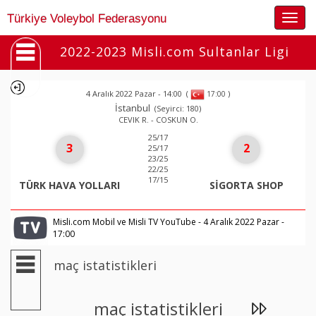
Togg
Türkiye Voleybol Federasyonu
navig
2022-2023 Misli.com Sultanlar Ligi
4 Aralık 2022 Pazar - 14:00
(
)
17:00
İstanbul
(Seyirci: 180)
CEVIK R. - COSKUN O.
25/17
3
2
25/17
23/25
22/25
17/15
TÜRK HAVA YOLLARI
SİGORTA SHOP
Misli.com Mobil ve Misli TV YouTube - 4 Aralık 2022 Pazar -
17:00
maç istatistikleri
maç istatistikleri