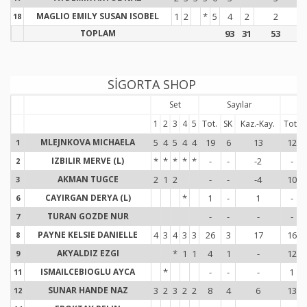
MAGLIO EMILY SUSAN ISOBEL
1
2
*
5
4
2
2
18
1
TOPLAM
93
31
53
1
SİGORTA SHOP
Set
Sayılar
S
1
2
3
4
5
Tot.
SK
Kaz.-Kay.
Tot.
MLEJNKOVA MICHAELA
5
4
5
4
4
19
6
13
12
1
1
IZBILIR MERVE (L)
*
*
*
*
*
-
-
-2
-
2
2
AKMAN TUGCE
2
1
2
-
-
-4
10
3
3
CAYIRGAN DERYA (L)
*
1
-
1
-
6
6
TURAN GOZDE NUR
-
-
-
-
7
7
PAYNE KELSIE DANIELLE
4
3
4
3
3
26
3
17
16
8
8
AKYALDIZ EZGI
*
1
1
4
1
-
12
9
9
ISMAILCEBIOGLU AYCA
*
-
-
-
1
11
1
SUNAR HANDE NAZ
3
2
3
2
2
8
4
6
13
12
1