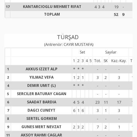
KANTARCIOGLU MEHMET RIFAT
4
3
4
19
-
8
17
1
TOPLAM
52
9
21
TÜRŞAD
(Antrenör: CAYIR MUSTAFA)
Set
Sayılar
1
2
3
4
5
Tot.
SK
Kaz.-Kay.
Tot.
AKKUS IZZET ALP
*
*
*
-
-
-
3
1
1
YILMAZ VEFA
1
2
1
3
2
3
15
2
2
DEMIR UMIT (L)
*
*
*
-
-
-
-
4
4
SERCILER BATURAY CAGAN
-
-
-
-
5
5
SAADAT BARDIA
4
5
4
23
11
17
15
6
6
DAGCI CUNEYT
6
1
6
3
1
3
7
7
7
SERTEL GORKEM
-
-
-
-
8
8
GUNES MERT NEVZAT
2
3
2
7
2
1
13
9
9
AKSOY RAHMI CAGLAR
-
-
-
-
11
1