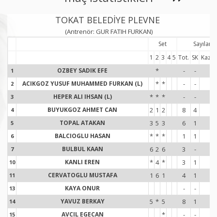
TOKAT BELEDİYE PLEVNE
(Antrenör: GUR FATIH FURKAN)
Set
Sayılar
1
2
3
4
5
Tot.
SK
Kaz.-
OZBEY SADIK EFE
*
-
-
-
1
1
ACIKGOZ YUSUF MUHAMMED FURKAN (L)
*
*
-
-
-
2
2
HEPER ALI IHSAN (L)
*
*
*
-
-
-
3
3
BUYUKGOZ AHMET CAN
2
1
2
8
4
4
4
4
TOPAL ATAKAN
3
5
3
6
1
4
5
5
BALCIOGLU HASAN
*
*
*
1
1
-
6
6
BULBUL KAAN
6
2
6
3
-
2
7
7
KANLI EREN
*
4
*
3
1
-1
10
1
CERVATOGLU MUSTAFA
1
6
1
4
1
2
11
1
KAYA ONUR
-
-
-
13
1
YAVUZ BERKAY
5
*
5
8
1
2
14
1
AVCIL EGECAN
*
-
-
-
15
1