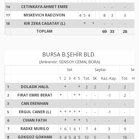
CETINKAYA AHMET EMRE
-
-
-
14
1
MISKEVICH RADZIVON
4
5
4
8
3
3
17
1
KIR ZEKA CAGATAY (L)
*
*
-
-
-
18
1
TOPLAM
69
33
28
9
BURSA B.ŞEHİR BLD.
(Antrenör: SENSOY CEMAL BORA)
Set
Sayılar
Serv
1
2
3
4
5
Tot.
SK
Kaz.-Kay.
Tot.
Hat
DOLASIK HALIL
*
*
2
2
2
2
-
1
1
FIRAT EMRE BERAT
*
*
*
-
-
-1
2
1
2
2
CAN ERENHAN
-
-
-
-
-
3
3
ERGUL CANER (L)
*
*
*
*
*
-
-
-1
-
-
5
5
CIHAN FATIH
*
*
*
1
-
-
4
1
6
6
RADKE MURILO
1
6
1
6
1
7
4
3
9
4
7
7
GOKGOZ GOKHAN
5
4
5
4
5
12
5
5
16
3
8
8