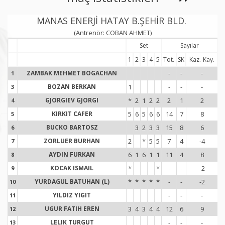
MANAS ENERJİ HATAY B.ŞEHİR BLD.
(Antrenör: COBAN AHMET)
Set
Sayılar
1
2
3
4
5
Tot.
SK
Kaz.-Kay.
To
ZAMBAK MEHMET BOGACHAN
-
-
-
1
1
BOZAN BERKAN
1
-
-
-
3
3
GJORGIEV GJORGI
*
2
1
2
2
2
1
2
4
4
KIRKIT CAFER
5
6
5
6
6
14
7
8
5
5
BUCKO BARTOSZ
3
2
3
3
15
8
6
6
6
ZORLUER BURHAN
2
*
5
5
7
4
-4
7
7
AYDIN FURKAN
6
1
6
1
1
11
4
8
8
8
KOCAK ISMAIL
*
*
-
-
-2
9
9
YURDAGUL BATUHAN (L)
*
*
*
*
*
-
-
-2
10
1
YILDIZ YIGIT
-
-
-
11
1
UGUR FATIH EREN
3
4
3
4
4
12
6
9
12
1
LELIK TURGUT
-
-
-
13
1