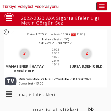
Togg
Türkiye Voleybol Federasyonu
navig
2022-2023 AXA Sigorta Efeler Ligi
Metin Görgün Sez
10 Aralık 2022 Cumartesi - 10:00
(
)
13:00
Hatay
(Seyirci: 450)
SARIKAYA O. - GIRENTE K.
21/25
3
2
25/16
13/25
25/19
15/11
MANAS ENERJİ HATAY
BURSA B.ŞEHİR BLD.
B.ŞEHİR BLD.
Misli.com Mobil ve Misli TV YouTube - 10 Aralık 2022
Cumartesi - 13:00
maç istatistikleri
maç istatistikleri