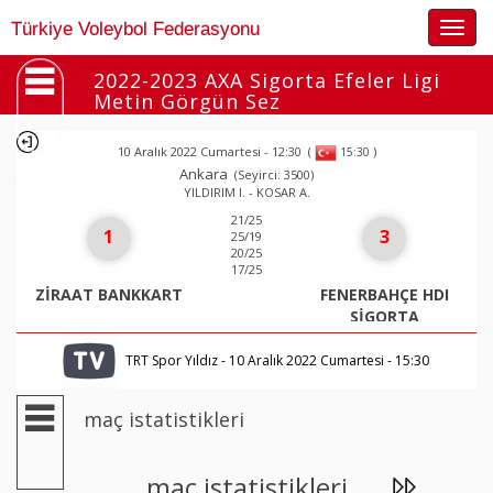
Togg
Türkiye Voleybol Federasyonu
navig
2022-2023 AXA Sigorta Efeler Ligi
Metin Görgün Sez
10 Aralık 2022 Cumartesi - 12:30
(
)
15:30
Ankara
(Seyirci: 3500)
YILDIRIM I. - KOSAR A.
21/25
1
3
25/19
20/25
17/25
ZİRAAT BANKKART
FENERBAHÇE HDI
SİGORTA
TRT Spor Yıldız - 10 Aralık 2022 Cumartesi - 15:30
maç istatistikleri
maç istatistikleri