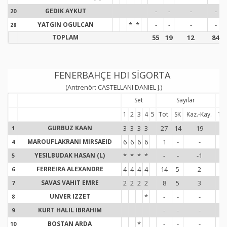
GEDIK AYKUT
-
-
-
-
20
2
YATGIN OGULCAN
*
*
-
-
-
-
28
2
TOPLAM
55
19
12
84
FENERBAHÇE HDI SİGORTA
(Antrenör: CASTELLANI DANIEL J.)
Set
Sayılar
1
2
3
4
5
Tot.
SK
Kaz.-Kay.
Tot
GURBUZ KAAN
3
3
3
3
27
14
19
14
1
1
MAROUFLAKRANI MIRSAEID
6
6
6
6
1
-
-
14
4
4
YESILBUDAK HASAN (L)
*
*
*
*
-
-
-1
-
5
5
FERREIRA ALEXANDRE
4
4
4
4
14
5
2
18
6
6
SAVAS VAHIT EMRE
2
2
2
2
8
5
3
20
7
7
UNVER IZZET
*
-
-
-
-
8
8
KURT HALIL IBRAHIM
-
-
-
-
9
9
BOSTAN ARDA
*
-
-
-
-
10
1