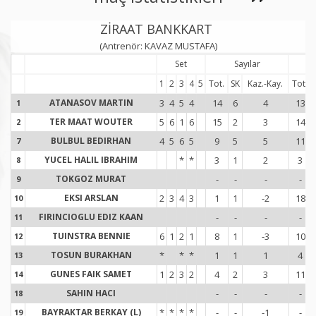
ZİRAAT BANKKART
(Antrenör: KAVAZ MUSTAFA)
Set
Sayılar
S
1
2
3
4
5
Tot.
SK
Kaz.-Kay.
Tot.
ATANASOV MARTIN
3
4
5
4
14
6
4
13
1
1
TER MAAT WOUTER
5
6
1
6
15
2
3
14
2
2
BULBUL BEDIRHAN
4
5
6
5
9
5
5
11
7
7
YUCEL HALIL IBRAHIM
*
*
3
1
2
3
8
8
TOKGOZ MURAT
-
-
-
-
9
9
EKSI ARSLAN
2
3
4
3
1
1
-2
18
10
1
FIRINCIOGLU EDIZ KAAN
-
-
-
-
11
1
TUINSTRA BENNIE
6
1
2
1
8
1
-3
10
12
1
TOSUN BURAKHAN
*
*
*
1
1
1
4
13
1
GUNES FAIK SAMET
1
2
3
2
4
2
3
11
14
1
SAHIN HACI
-
-
-
-
18
1
BAYRAKTAR BERKAY (L)
*
*
*
*
-
-
-1
-
19
1