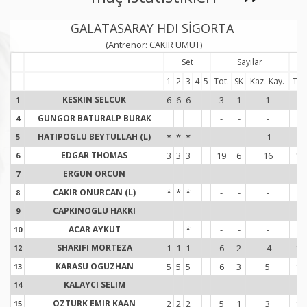
GALATASARAY HDI SİGORTA
(Antrenör: CAKIR UMUT)
Set
Sayılar
1
2
3
4
5
Tot.
SK
Kaz.-Kay.
Tot
KESKIN SELCUK
6
6
6
3
1
1
9
1
1
GUNGOR BATURALP BURAK
-
-
-
-
4
4
HATIPOGLU BEYTULLAH (L)
*
*
*
-
-
-1
-
5
5
EDGAR THOMAS
3
3
3
19
6
16
14
6
6
ERGUN ORCUN
-
-
-
-
7
7
CAKIR ONURCAN (L)
*
*
*
-
-
-
-
8
8
CAPKINOGLU HAKKI
-
-
-
-
9
9
ACAR AYKUT
*
-
-
-
1
10
1
SHARIFI MORTEZA
1
1
1
6
2
-4
14
12
1
KARASU OGUZHAN
5
5
5
6
3
5
10
13
1
KALAYCI SELIM
-
-
-
-
14
1
OZTURK EMIR KAAN
2
2
2
5
1
3
12
15
1