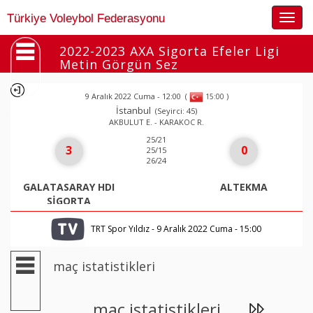
Togg
Türkiye Voleybol Federasyonu
navig
2022-2023 AXA Sigorta Efeler Ligi
Metin Görgün Sez
9 Aralık 2022 Cuma - 12:00
(
)
15:00
İstanbul
(Seyirci: 45)
AKBULUT E. - KARAKOC R.
25/21
3
0
25/15
26/24
GALATASARAY HDI
ALTEKMA
SİGORTA
TRT Spor Yıldız - 9 Aralık 2022 Cuma - 15:00
maç istatistikleri
maç istatistikleri