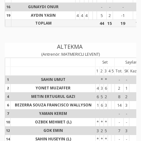
GUNAYDI ONUR
-
-
-
-
16
1
AYDIN YASIN
4
4
4
5
2
-1
15
19
1
TOPLAM
44
15
19
75
ALTEKMA
(Antrenör: MATMERICLI LEVENT)
Set
Sayılar
1
2
3
4
5
Tot.
SK
Kaz.-K
SAHIN UMUT
*
*
-
-
-
1
1
YONET MUZAFFER
4
3
6
2
1
-2
2
2
METIN ERTUGRUL GAZI
6
5
2
8
2
5
4
4
BEZERRA SOUZA FRANCISCO WALLYSON
1
6
3
14
3
4
6
6
YAMAN KEREM
-
-
-
7
7
OZBEK MEHMET (L)
*
*
*
-
-
-
10
1
GOK EMIN
3
2
5
7
3
4
12
1
SAHIN HUSEYIN (L)
*
*
*
-
-
-
14
1