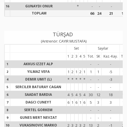
GUNAYDI ONUR
*
-
-
-
-
16
1
TOPLAM
66
24
21
10
TÜRŞAD
(Antrenör: CAYIR MUSTAFA)
Set
Sayılar
1
2
3
4
5
Tot.
SK
Kaz.-Kay.
Tot
AKKUS IZZET ALP
-
-
-
-
1
1
YILMAZ VEFA
1
2
1
2
1
1
1
-5
18
2
2
DEMIR UMIT (L)
*
*
*
*
*
-
-
-3
-
4
4
SERCILER BATURAY CAGAN
-
-
-
-
5
5
SAADAT BARDIA
4
5
4
5
4
30
12
18
14
6
6
DAGCI CUNEYT
6
1
6
1
6
5
3
3
14
7
7
SERTEL GORKEM
-
-
-
-
8
8
GUNES MERT NEVZAT
-
-
-
-
9
9
VUKASINOVIC MARKO
2
3
2
3
2
13
2
-1
26
10
1