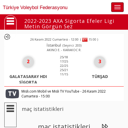
Togg
Türkiye Voleybol Federasyonu
navig
2022-2023 AXA Sigorta Efeler Ligi
Metin Görgün Sez
26 Kasım 2022 Cumartesi - 12:00
(
)
15:00
İstanbul
(Seyirci: 203)
AKINCI E. - KARAKOC R.
25/18
2
3
17/25
22/25
25/21
11/15
GALATASARAY HDI
TÜRŞAD
SİGORTA
Misli.com Mobil ve Misli TV YouTube - 26 Kasım 2022
Cumartesi - 15:00
maç istatistikleri
maç istatistikleri