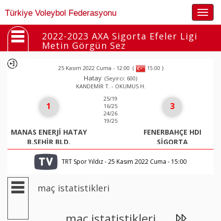
Togg
Türkiye Voleybol Federasyonu
navig
2022-2023 AXA Sigorta Efeler Ligi
Metin Görgün Sez
25 Kasım 2022 Cuma - 12:00
(
)
15:00
Hatay
(Seyirci: 600)
KANDEMİR T. - OKUMUS H.
25/19
1
3
16/25
24/26
19/25
MANAS ENERJİ HATAY
FENERBAHÇE HDI
B.ŞEHİR BLD.
SİGORTA
TRT Spor Yıldız - 25 Kasım 2022 Cuma - 15:00
maç istatistikleri
maç istatistikleri