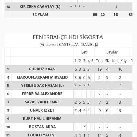
KIR ZEKA CAGATAY (L)
*
*
*
*
-
-
-1
-
18
1
TOPLAM
60
20
18
85
FENERBAHÇE HDI SİGORTA
(Antrenör: CASTELLANI DANIEL J.)
Set
Sayılar
1
2
3
4
5
Tot.
SK
Kaz.-Kay.
Tot
GURBUZ KAAN
6
3
3
3
19
4
10
16
1
1
MAROUFLAKRANI MIRSAEID
3
6
6
6
5
5
2
13
4
4
YESILBUDAK HASAN (L)
*
*
*
*
-
-
-1
-
5
5
FERREIRA ALEXANDRE
-
-
-
-
6
6
SAVAS VAHIT EMRE
2
5
5
5
7
2
3
13
7
7
UNVER IZZET
*
4
4
4
9
6
3
18
8
8
KURT HALIL IBRAHIM
-
-
-
-
9
9
BOSTAN ARDA
*
-
-
-
1
10
1
LOUATI YACINE
4
1
1
1
14
5
4
18
11
1