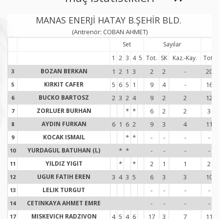
MANAS ENERJİ HATAY B.ŞEHİR BLD.
(Antrenör: COBAN AHMET)
Set
Sayılar
1
2
3
4
5
Tot.
SK
Kaz.-Kay.
Tot.
BOZAN BERKAN
1
2
1
3
2
2
-
20
3
3
KIRKIT CAFER
5
6
5
1
9
4
-
16
5
5
BUCKO BARTOSZ
2
3
2
4
9
2
2
12
6
6
ZORLUER BURHAN
*
*
6
2
2
3
7
7
AYDIN FURKAN
6
1
6
2
9
3
4
11
8
8
KOCAK ISMAIL
*
*
-
-
-
-
9
9
YURDAGUL BATUHAN (L)
*
*
-
-
-
-
10
1
YILDIZ YIGIT
*
*
2
1
1
2
11
1
UGUR FATIH EREN
3
4
3
5
6
3
3
10
12
1
LELIK TURGUT
-
-
-
-
13
1
CETINKAYA AHMET EMRE
-
-
-
-
14
1
MISKEVICH RADZIVON
4
5
4
6
17
3
7
11
17
1