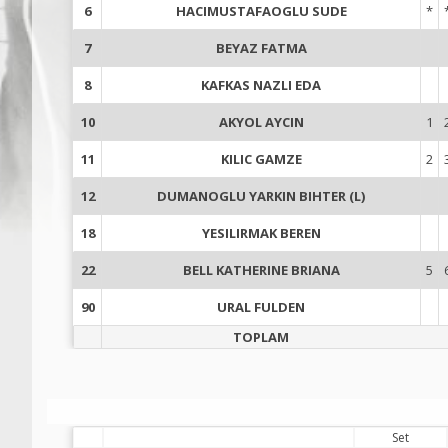
6
HACIMUSTAFAOGLU SUDE
*
7
BEYAZ FATMA
8
KAFKAS NAZLI EDA
10
AKYOL AYCIN
1
11
KILIC GAMZE
2
12
DUMANOGLU YARKIN BIHTER (L)
18
YESILIRMAK BEREN
22
BELL KATHERINE BRIANA
5
90
URAL FULDEN
TOPLAM
Set