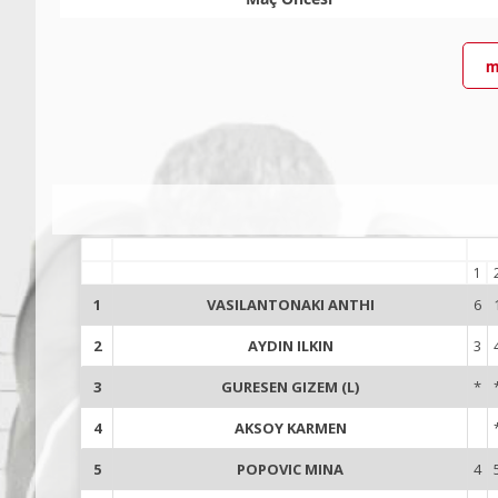
m
1
1
VASILANTONAKI ANTHI
6
2
AYDIN ILKIN
3
3
GURESEN GIZEM (L)
*
4
AKSOY KARMEN
5
POPOVIC MINA
4