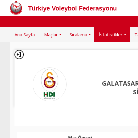
Türkiye Voleybol Federasyonu
Ana Sayfa
Maçlar
Sıralama
İstatistikler
T
GALATASAR
S
Maç Öncesi