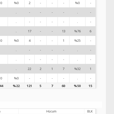
0
%0
2
-
-
-
%0
-
6
.
.
-
-
-
-
.
-
7
.
.
-
-
-
-
.
-
8
.
.
17
-
-
13
%76
6
1
0
%0
4
-
-
1
%25
-
1
.
.
-
-
-
-
.
-
1
.
.
-
-
-
-
.
-
1
.
.
22
2
1
7
%32
1
2
0
%0
-
-
-
-
.
-
9
44
%22
121
5
7
60
%50
15
a
Hücum
BLK