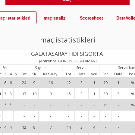
aç istatistikleri
maç analizi
Scoresheet
DataVoll
maç istatistikleri
GALATASARAY HDI SİGORTA
(Antrenör: GUNEYLIGIL ATAMAN)
Set
Sayılar
Servis
Servis ka
2
3
4
5
Tot.
SK
Kaz.-Kay.
Tot.
Hata
Ace
Tot.
Hata
Poz
1
6
6
24
9
16
12
3
1
19
1
%
4
3
3
17
10
9
15
3
1
30
2
%
*
*
*
-
-
-
-
-
-
15
-
%
*
-
-
-
-
-
-
-
-
5
4
4
12
8
7
14
3
4
-
-