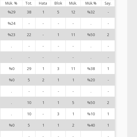
Mük. %
Tot.
Hata
Blok
Mük.
Mük.%
Say.
%29
38
1
5
12
%32
-
1
%24
-
-
-
-
.
-
2
%23
22
-
1
11
%50
2
3
.
-
-
-
-
.
-
6
.
-
-
-
-
.
-
7
%0
29
1
3
11
%38
1
8
%0
5
2
1
1
%20
-
9
.
-
-
-
-
.
-
1
.
10
1
1
5
%50
2
1
.
10
-
3
1
%10
1
1
%0
5
1
1
2
%40
1
1
.
-
-
-
-
.
-
1