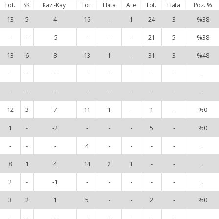
Tot.
SK
Kaz.-Kay.
Tot.
Hata
Ace
Tot.
Hata
Poz. %
13
5
4
16
-
1
24
3
%38
-
-
-5
-
-
-
21
5
%38
13
6
8
13
1
-
31
3
%48
-
-
-
-
-
-
-
-
.
-
-
-
-
-
-
-
-
.
12
3
7
11
1
-
1
-
%0
1
-
-2
-
-
-
5
-
%0
-
-
-
4
-
-
-
-
.
8
1
4
14
2
1
-
-
.
2
-
-1
-
-
-
-
-
.
3
2
1
5
-
-
2
-
%0
-
-
-
-
-
-
-
-
.