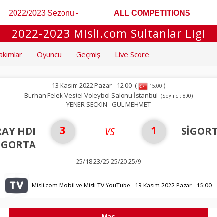
2022/2023 Sezonu
ALL COMPETITIONS
2022-2023 Misli.com Sultanlar Ligi
akımlar
Oyuncu
Geçmiş
Live Score
13 Kasım 2022 Pazar - 12:00
(
)
15:00
Burhan Felek Vestel Voleybol Salonu İstanbul
(Seyirci: 800)
YENER SECKIN - GUL MEHMET
3
1
AY HDI
SİGOR
VS
İGORTA
25/18 23/25 25/20 25/9
Misli.com Mobil ve Misli TV YouTube - 13 Kasım 2022 Pazar - 15:00
Maç