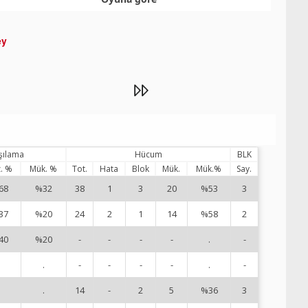
ey
rşılama
Hücum
BLK
. %
Mük. %
Tot.
Hata
Blok
Mük.
Mük.%
Say.
68
%32
38
1
3
20
%53
3
1
37
%20
24
2
1
14
%58
2
2
40
%20
-
-
-
-
.
-
3
.
.
-
-
-
-
.
-
4
.
.
14
-
2
5
%36
3
5