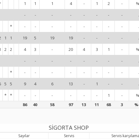
*
1
1
1
4
-
1
2
-
%
-
-
-
-
-
-
-
-
*
-
-
-
-
-
-
-
-
2
1
1
19
5
19
19
-
-
-
-
3
2
2
4
3
-
20
4
3
1
-
%
-
-
-
-
-
-
-
-
*
-
-
-
-
-
-
-
-
6
5
5
9
4
6
13
-
1
-
-
*
*
-
-
-
-
-
-
1
-
%
86
40
58
97
13
11
68
3
%
SİGORTA SHOP
Sayılar
Servis
Servis karşılam