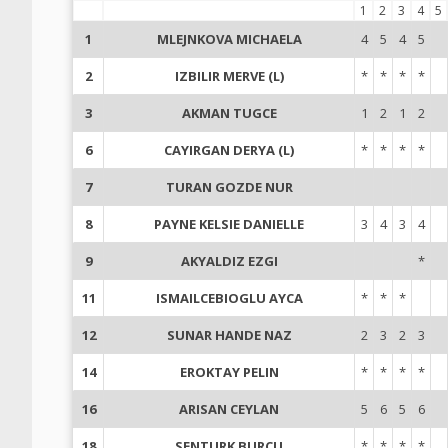
1
2
3
4
5
1
MLEJNKOVA MICHAELA
4
5
4
5
2
IZBILIR MERVE (L)
*
*
*
*
3
AKMAN TUGCE
1
2
1
2
6
CAYIRGAN DERYA (L)
*
*
*
*
7
TURAN GOZDE NUR
8
PAYNE KELSIE DANIELLE
3
4
3
4
9
AKYALDIZ EZGI
*
11
ISMAILCEBIOGLU AYCA
*
*
*
12
SUNAR HANDE NAZ
2
3
2
3
14
EROKTAY PELIN
*
*
*
*
16
ARISAN CEYLAN
5
6
5
6
18
SENTURK BURCU
*
*
*
*