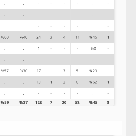
.
.
-
-
-
-
.
-
9
.
.
-
-
-
-
.
-
10
.
.
-
-
-
-
.
-
12
%60
%40
24
3
4
11
%46
1
13
.
.
1
-
-
-
%0
-
14
.
.
-
-
-
-
.
-
15
%57
%30
17
-
3
5
%29
-
18
.
.
13
1
2
8
%62
1
19
.
.
-
-
-
-
.
-
20
%59
%37
128
7
20
58
%45
8