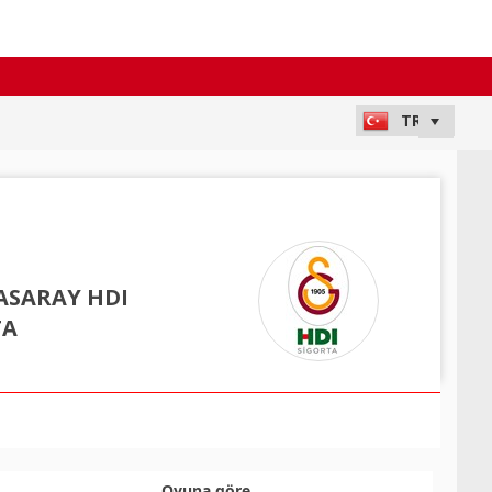
ASARAY HDI
TA
Oyuna göre