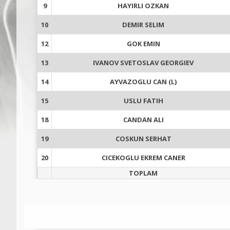
9
HAYIRLI OZKAN
10
DEMIR SELIM
12
GOK EMIN
13
IVANOV SVETOSLAV GEORGIEV
14
AYVAZOGLU CAN (L)
15
USLU FATIH
18
CANDAN ALI
19
COSKUN SERHAT
20
CICEKOGLU EKREM CANER
TOPLAM