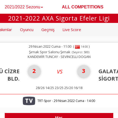
2021/2022 Sezonu
ALL COMPETITIONS
2021-2022 AXA Sigorta Efeler Ligi
akımlar
Oyuncu
Geçmiş
Live Score
29 Nisan 2022 Cuma - 11:00
(
)
14:00
Şırnak Spor Salonu Şırnak
(Seyirci: 500)
KANDEMİR TUNCAY - SEVINCELLI DOGAN
2
3
Ü CİZRE
GALAT
VS
BLD.
SİGOR
28/26 14/25 23/25 25/20 16/18
TRT-Spor - 29 Nisan 2022 Cuma - 14:00
Maç