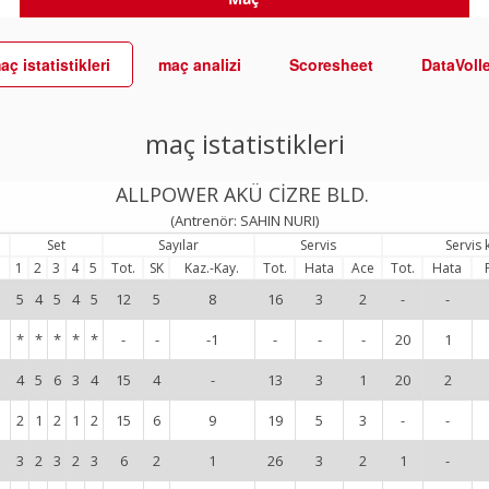
aç istatistikleri
maç analizi
Scoresheet
DataVoll
maç istatistikleri
ALLPOWER AKÜ CİZRE BLD.
(Antrenör: SAHIN NURI)
Set
Sayılar
Servis
Servis 
1
2
3
4
5
Tot.
SK
Kaz.-Kay.
Tot.
Hata
Ace
Tot.
Hata
5
4
5
4
5
12
5
8
16
3
2
-
-
*
*
*
*
*
-
-
-1
-
-
-
20
1
4
5
6
3
4
15
4
-
13
3
1
20
2
2
1
2
1
2
15
6
9
19
5
3
-
-
3
2
3
2
3
6
2
1
26
3
2
1
-