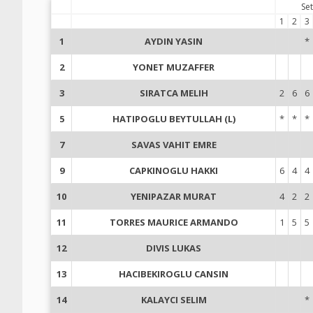
Set
1
2
3
1
AYDIN YASIN
*
2
YONET MUZAFFER
3
SIRATCA MELIH
2
6
6
5
HATIPOGLU BEYTULLAH (L)
*
*
*
7
SAVAS VAHIT EMRE
9
CAPKINOGLU HAKKI
6
4
4
10
YENIPAZAR MURAT
4
2
2
11
TORRES MAURICE ARMANDO
1
5
5
12
DIVIS LUKAS
13
HACIBEKIROGLU CANSIN
14
KALAYCI SELIM
*