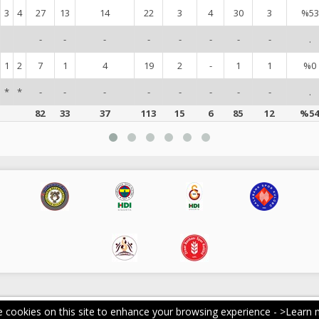
3
4
27
13
14
22
3
4
30
3
%53
-
-
-
-
-
-
-
-
.
1
2
7
1
4
19
2
-
1
1
%0
*
*
-
-
-
-
-
-
-
-
.
82
33
37
113
15
6
85
12
%54
 cookies on this site to enhance your browsing experience -
>Learn 