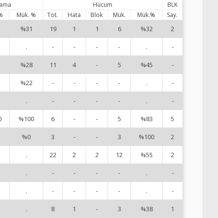
lama
Hücum
BLK
%
Mük. %
Tot.
Hata
Blok
Mük.
Mük.%
Say.
%31
19
1
1
6
%32
2
1
.
-
-
-
-
.
-
2
%28
11
4
-
5
%45
-
3
%22
-
-
-
-
.
-
5
.
-
-
-
-
.
-
7
0
%100
6
-
-
5
%83
5
9
%0
3
-
-
3
%100
2
1
.
22
2
2
12
%55
2
1
.
-
-
-
-
.
-
1
.
-
-
-
-
.
-
1
.
8
1
-
3
%38
1
1