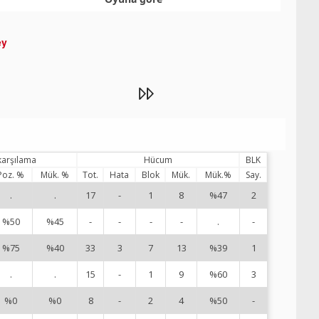
ey
karşılama
Hücum
BLK
Poz. %
Mük. %
Tot.
Hata
Blok
Mük.
Mük.%
Say.
.
.
17
-
1
8
%47
2
1
%50
%45
-
-
-
-
.
-
4
%75
%40
33
3
7
13
%39
1
5
.
.
15
-
1
9
%60
3
6
%0
%0
8
-
2
4
%50
-
8