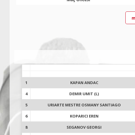
m
1
KAPAN ANDAC
4
DEMIR UMIT (L)
5
URIARTE MESTRE OSMANY SANTIAGO
6
KOPARICI EREN
8
SEGANOV GEORGI