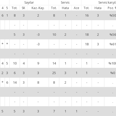
Sayılar
Servis
Servis karşı
4
5
Tot.
SK
Kaz.-Kay.
Tot.
Hata
Ace
Tot.
Hata
Poz. 
6
1
8
3
2
8
1
-
16
3
%50
-
-
-
-
-
-
-
-
.
5
3
-3
10
2
-
18
2
%56
*
*
-
-
-3
-
-
-
18
3
%61
-
-
-
-
-
-
-
-
.
4
5
10
4
9
14
1
-
1
-
%10
2
3
6
3
3
25
3
1
1
-
%0
*
6
14
3
8
8
2
-
-
-
.
-
-
-
-
-
-
-
-
.
-
-
-
-
-
-
-
-
.
5
5
3
3
7
1
1
-
-
.