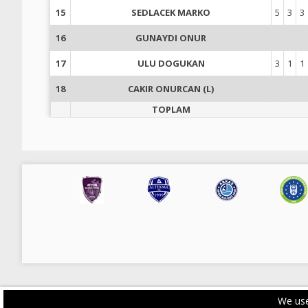
15
SEDLACEK MARKO
5
3
3
16
GUNAYDI ONUR
17
ULU DOGUKAN
3
1
1
18
CAKIR ONURCAN (L)
TOPLAM
We use
PRIVACY POLICY