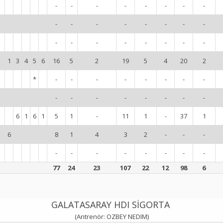
-
-
-
-
-
-
-
-
-
-
-
-
-
-
-
-
-
-
-
-
-
-
-
-
1
3
4
5
6
16
5
2
19
5
4
20
2
*
-
-
-
-
-
-
-
-
-
-
-
-
-
-
-
-
6
1
6
1
5
1
-
11
1
-
37
1
6
8
1
4
3
2
-
-
-
-
-
-
-
-
-
-
-
77
24
23
107
22
12
98
6
GALATASARAY HDI SİGORTA
(Antrenör: OZBEY NEDIM)