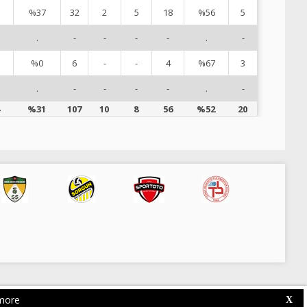
%37
32
2
5
18
%56
5
1
.
-
-
-
-
.
-
1
%0
6
-
-
4
%67
3
1
.
-
-
-
-
.
-
1
%31
107
10
8
56
%52
20
more
Web Competition Site © 2026 by
X