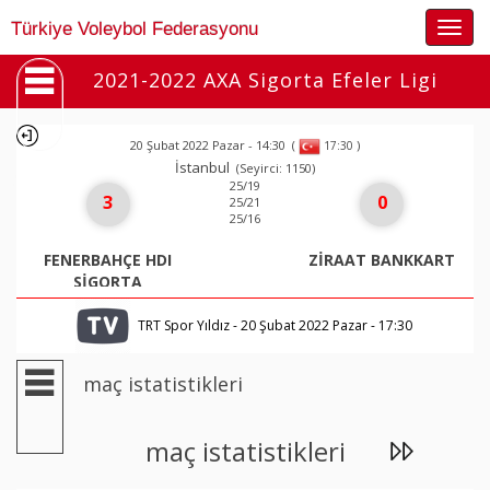
Togg
Türkiye Voleybol Federasyonu
navig
2021-2022 AXA Sigorta Efeler Ligi
20 Şubat 2022 Pazar - 14:30
(
)
17:30
İstanbul
(Seyirci: 1150)
25/19
3
0
25/21
25/16
FENERBAHÇE HDI
ZİRAAT BANKKART
SİGORTA
TRT Spor Yıldız - 20 Şubat 2022 Pazar - 17:30
maç istatistikleri
maç istatistikleri