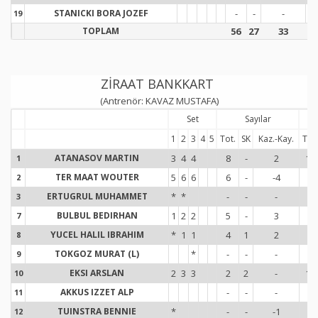
STANICKI BORA JOZEF
-
-
-
-
19
1
TOPLAM
56
27
33
7
ZİRAAT BANKKART
(Antrenör: KAVAZ MUSTAFA)
Set
Sayılar
1
2
3
4
5
Tot.
SK
Kaz.-Kay.
Tot.
ATANASOV MARTIN
3
4
4
8
-
2
12
1
1
TER MAAT WOUTER
5
6
6
6
-
-4
6
2
2
ERTUGRUL MUHAMMET
*
*
-
-
-
2
3
3
BULBUL BEDIRHAN
1
2
2
5
-
3
7
7
7
YUCEL HALIL IBRAHIM
*
1
1
4
1
2
5
8
8
TOKGOZ MURAT (L)
*
-
-
-
-
9
9
EKSI ARSLAN
2
3
3
2
2
-
13
10
1
AKKUS IZZET ALP
-
-
-
-
11
1
TUINSTRA BENNIE
*
-
-
-1
1
12
1