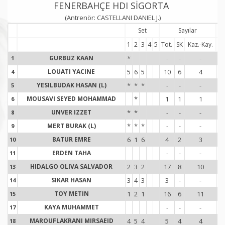
FENERBAHÇE HDI SİGORTA
(Antrenör: CASTELLANI DANIEL J.)
Set
Sayılar
1
2
3
4
5
Tot.
SK
Kaz.-Kay.
To
GURBUZ KAAN
*
-
-
-
-
1
1
LOUATI YACINE
5
6
5
10
6
4
4
4
YESILBUDAK HASAN (L)
*
*
*
-
-
-
-
5
5
MOUSAVI SEYED MOHAMMAD
*
1
1
1
-
6
6
UNVER IZZET
*
*
-
-
-
8
8
MERT BURAK (L)
*
*
*
-
-
-
-
9
9
BATUR EMRE
6
1
6
4
2
3
1
10
1
ERDEN TAHA
-
-
-
-
11
1
HIDALGO OLIVA SALVADOR
2
3
2
17
8
10
1
13
1
SIKAR HASAN
3
4
3
3
-
-
14
1
TOY METIN
1
2
1
16
6
11
1
15
1
KAYA MUHAMMET
-
-
-
-
17
1
MAROUFLAKRANI MIRSAEID
4
5
4
5
4
4
1
18
1