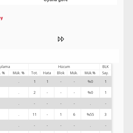
ey
şılama
Hücum
BLK
. %
Mük. %
Tot.
Hata
Blok
Mük.
Mük.%
Say.
.
1
1
-
-
%0
1
1
.
2
-
-
-
%0
1
2
.
-
-
-
-
.
-
3
.
11
-
1
6
%55
3
4
.
-
-
-
-
.
-
5