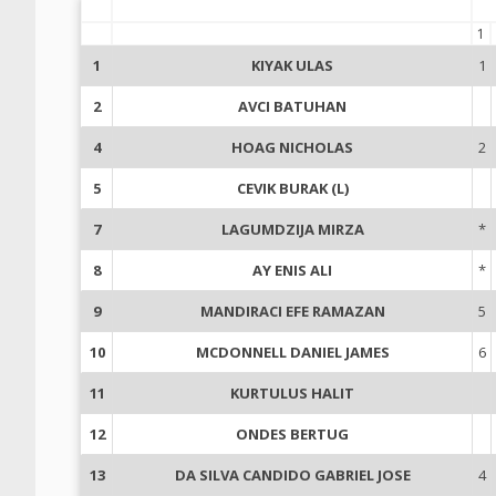
1
1
KIYAK ULAS
1
2
AVCI BATUHAN
4
HOAG NICHOLAS
2
5
CEVIK BURAK (L)
7
LAGUMDZIJA MIRZA
*
8
AY ENIS ALI
*
9
MANDIRACI EFE RAMAZAN
5
10
MCDONNELL DANIEL JAMES
6
11
KURTULUS HALIT
12
ONDES BERTUG
13
DA SILVA CANDIDO GABRIEL JOSE
4