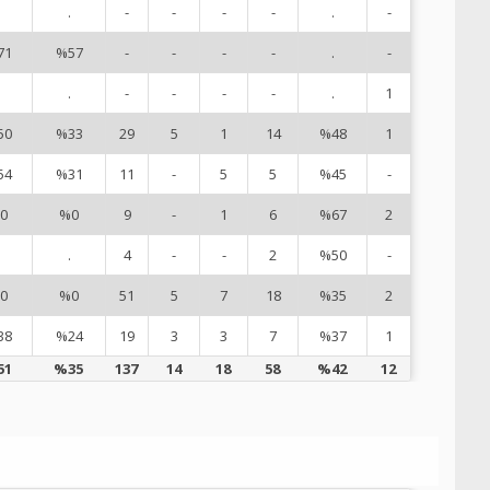
.
-
-
-
-
.
-
7
71
%57
-
-
-
-
.
-
8
.
-
-
-
-
.
1
9
50
%33
29
5
1
14
%48
1
1
54
%31
11
-
5
5
%45
-
1
0
%0
9
-
1
6
%67
2
1
.
4
-
-
2
%50
-
1
0
%0
51
5
7
18
%35
2
1
38
%24
19
3
3
7
%37
1
2
51
%35
137
14
18
58
%42
12