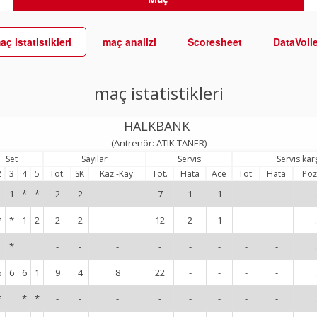
aç istatistikleri
maç analizi
Scoresheet
DataVoll
maç istatistikleri
HALKBANK
(Antrenör: ATIK TANER)
Set
Sayılar
Servis
Servis kar
2
3
4
5
Tot.
SK
Kaz.-Kay.
Tot.
Hata
Ace
Tot.
Hata
Poz
1
1
*
*
2
2
-
7
1
1
-
-
.
*
*
1
2
2
2
-
12
2
1
-
-
.
*
-
-
-
-
-
-
-
-
.
6
6
6
1
9
4
8
22
-
-
-
-
.
*
*
*
-
-
-
-
-
-
-
-
.