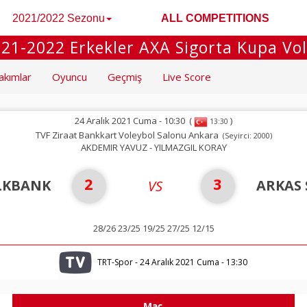
2021/2022 Sezonu
ALL COMPETITIONS
21-2022 Erkekler AXA Sigorta Kupa Vo
akımlar
Oyuncu
Geçmiş
Live Score
24 Aralık 2021 Cuma - 10:30
(
)
13:30
TVF Ziraat Bankkart Voleybol Salonu Ankara
(Seyirci: 2000)
AKDEMIR YAVUZ - YILMAZGIL KORAY
2
3
LKBANK
ARKAS
VS
28/26 23/25 19/25 27/25 12/15
TRT-Spor - 24 Aralık 2021 Cuma - 13:30
Maç