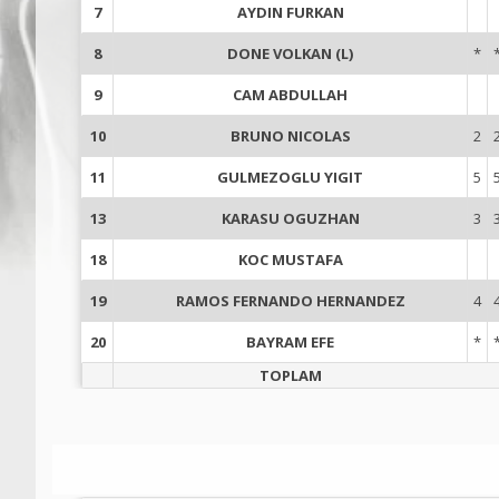
7
AYDIN FURKAN
8
DONE VOLKAN (L)
*
9
CAM ABDULLAH
10
BRUNO NICOLAS
2
11
GULMEZOGLU YIGIT
5
13
KARASU OGUZHAN
3
18
KOC MUSTAFA
19
RAMOS FERNANDO HERNANDEZ
4
20
BAYRAM EFE
*
TOPLAM