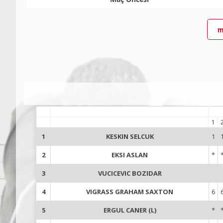
m
1
1
KESKIN SELCUK
1
2
EKSI ASLAN
*
3
VUCICEVIC BOZIDAR
4
VIGRASS GRAHAM SAXTON
6
5
ERGUL CANER (L)
*