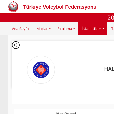
Türkiye Voleybol Federasyonu
20
Ana Sayfa
Maçlar
Sıralama
İstatistikler
T
HA
Maç Öncesi