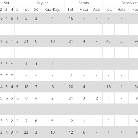
Set
Sayılar
Servis
Servis ka
2
3
4
5
Tot.
SK
Kaz.-Kay.
Tot.
Hata
Ace
Tot.
Hata
Po
6
1
6
1
5
3
4
16
-
-
-
-
-
-
-
-
-
-
-
-
1
2
1
2
21
8
10
21
4
-
43
3
%
-
-
-
-
-
-
-
-
*
*
*
1
1
1
-
-
-
-
-
*
*
*
-
-
-
7
-
-
-
-
4
5
4
5
18
7
8
20
4
1
18
1
%
5
6
5
6
8
4
2
21
3
2
1
-
-
-
-
-
-
-
-
-
*
3
2
3
7
6
5
12
1
-
3
-
%
3
4
3
4
22
3
10
12
6
-
1
1