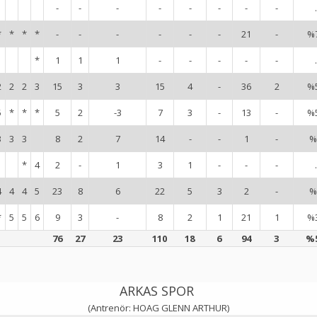
-
-
-
-
-
-
-
-
.
*
*
*
*
-
-
-
-
-
-
21
-
%
*
1
1
1
-
-
-
-
-
.
2
2
2
3
15
3
3
15
4
-
36
2
%
5
*
*
*
5
2
-3
7
3
-
13
-
%
3
3
3
8
2
7
14
-
-
1
-
%
*
4
2
-
1
3
1
-
-
-
.
4
4
4
5
23
8
6
22
5
3
2
-
%
*
5
5
6
9
3
-
8
2
1
21
1
%
76
27
23
110
18
6
94
3
%
ARKAS SPOR
(Antrenör: HOAG GLENN ARTHUR)