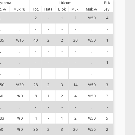
rşılama
Hücum
BLK
z. %
Mük. %
Tot.
Hata
Blok
Mük.
Mük.%
Say.
.
.
2
-
1
1
%50
4
1
.
.
-
-
-
-
.
-
2
35
%16
40
2
2
20
%50
1
4
.
.
-
-
-
-
.
-
5
.
.
-
-
-
-
.
1
7
.
.
-
-
-
-
.
-
8
50
%39
28
2
3
14
%50
3
9
%0
%0
8
1
2
4
%50
2
1
.
.
-
-
-
-
.
-
1
33
%0
4
-
1
2
%50
5
1
%0
%0
36
2
3
20
%56
2
1