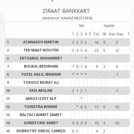
ZİRAAT BANKKART
(Antrenör: KAVAZ MUSTAFA)
Set
Sayılar
1
2
3
4
5
Tot.
SK
Kaz.-Kay.
Tot
ATANASOV MARTIN
3
2
3
2
16
9
3
21
1
1
TER MAAT WOUTER
5
4
5
4
23
5
12
16
2
2
ERTUGRUL MUHAMMET
*
-
-
-
1
3
3
BULBUL BEDIRHAN
1
6
1
6
9
3
4
15
7
7
YUCEL HALIL IBRAHIM
*
*
*
*
-
-
-1
4
8
8
TOKGOZ MURAT (L)
-
-
-
-
9
9
EKSI ARSLAN
2
1
2
1
-
-
-1
22
10
1
AKKUS IZZET ALP
*
-
-
-
-
11
1
TUINSTRA BENNIE
*
6
5
11
5
10
6
12
1
BALTACI AHMET SAMET
-
-
-
-
13
1
GUNES FAIK SAMET
4
3
4
3
10
3
10
11
14
1
DURRUTHY OREOL CAMEJO
6
5
4
2
-
4
15
1