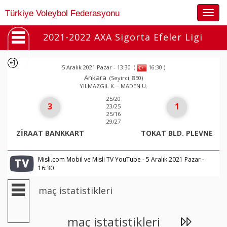
Togg
Türkiye Voleybol Federasyonu
navig
2021-2022 AXA Sigorta Efeler Ligi
5 Aralık 2021 Pazar - 13:30
(
)
16:30
Ankara
(Seyirci: 850)
YILMAZGIL K. - MADEN U.
25/20
3
1
23/25
25/16
29/27
ZİRAAT BANKKART
TOKAT BLD. PLEVNE
Misli.com Mobil ve Misli TV YouTube - 5 Aralık 2021 Pazar -
16:30
maç istatistikleri
maç istatistikleri