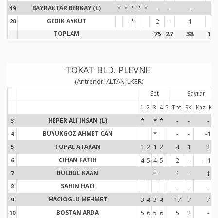
BAYRAKTAR BERKAY (L)
*
*
*
*
*
-
-
-
-
19
1
GEDIK AYKUT
*
2
-
1
1
20
2
TOPLAM
75
27
38
101
TOKAT BLD. PLEVNE
(Antrenör: ALTAN ILKER)
Set
Sayılar
1
2
3
4
5
Tot.
SK
Kaz.-Kay
HEPER ALI IHSAN (L)
*
*
*
-
-
-
3
3
BUYUKGOZ AHMET CAN
*
-
-
-1
4
4
TOPAL ATAKAN
1
2
1
2
4
1
2
5
5
CIHAN FATIH
4
5
4
5
2
-
-1
6
6
BULBUL KAAN
*
1
-
1
7
7
SAHIN HACI
-
-
-
8
8
HACIOGLU MEHMET
3
4
3
4
17
7
7
9
9
BOSTAN ARDA
5
6
5
6
5
2
-
10
1