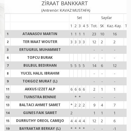
ZİRAAT BANKKART
(Antrenör: KAVAZ MUSTAFA)
Set
Sayılar
1
2
3
4
5
Tot.
SK
Kaz.-Kay.
Tot
ATANASOV MARTIN
1
1
1
1
23
10
16
17
1
1
TER MAAT WOUTER
3
3
3
3
12
2
2
13
2
2
ERTUGRUL MUHAMMET
-
-
-
-
3
3
TOPCU BURAK
-
-
-
-
6
6
BULBUL BEDIRHAN
5
5
5
5
14
6
12
15
7
7
YUCEL HALIL IBRAHIM
-
-
-
-
8
8
TOKGOZ MURAT (L)
-
-
-
-
9
9
AKKUS IZZET ALP
6
6
6
6
2
1
1
19
11
1
TUINSTRA BENNIE
*
*
-
-
-
4
12
1
BALTACI AHMET SAMET
*
2
2
2
9
4
7
10
13
1
GUNES FAIK SAMET
2
1
1
1
2
14
1
DURRUTHY OREOL CAMEJO
4
4
4
4
12
2
6
13
15
1
BAYRAKTAR BERKAY (L)
*
*
*
*
-
-
-1
-
19
1