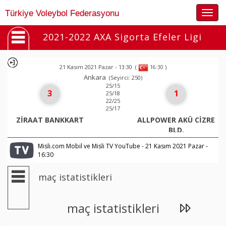
Togg
Türkiye Voleybol Federasyonu
navig
2021-2022 AXA Sigorta Efeler Ligi
21 Kasım 2021 Pazar - 13:30
(
)
16:30
Ankara
(Seyirci: 250)
25/15
3
1
25/18
22/25
25/17
ZİRAAT BANKKART
ALLPOWER AKÜ CİZRE
BLD.
Misli.com Mobil ve Misli TV YouTube - 21 Kasım 2021 Pazar -
16:30
maç istatistikleri
maç istatistikleri