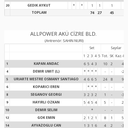
GEDIK AYKUT
*
*
1
1
1
3
20
2
TOPLAM
74
27
45
96
ALLPOWER AKÜ CİZRE BLD.
(Antrenör: SAHIN NURI)
Set
Sayılar
1
2
3
4
5
Tot.
SK
Kaz.-Ka
KAPAN ANDAC
6
5
4
3
10
2
4
1
1
DEMIR UMIT (L)
*
*
*
*
-
-
-2
4
4
URIARTE MESTRE OSMANY SANTIAGO
4
6
6
5
24
8
9
5
5
KOPARICI EREN
*
*
*
-
-
-
6
6
SEGANOV GEORGI
3
2
3
2
1
-
-3
8
8
HAYIRLI OZKAN
5
4
5
4
5
-
2
9
9
DEMIR SELIM
*
-
-
-
10
1
GOK EMIN
2
1
2
1
8
1
5
12
1
AYVAZOGLU CAN
1
3
1
6
4
2
-3
14
1