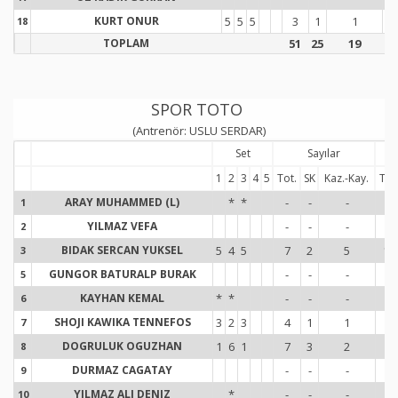
KURT ONUR
5
5
5
3
1
1
18
1
TOPLAM
51
25
19
7
SPOR TOTO
(Antrenör: USLU SERDAR)
Set
Sayılar
1
2
3
4
5
Tot.
SK
Kaz.-Kay.
Tot
ARAY MUHAMMED (L)
*
*
-
-
-
-
1
1
YILMAZ VEFA
-
-
-
-
2
2
BIDAK SERCAN YUKSEL
5
4
5
7
2
5
11
3
3
GUNGOR BATURALP BURAK
-
-
-
-
5
5
KAYHAN KEMAL
*
*
-
-
-
3
6
6
SHOJI KAWIKA TENNEFOS
3
2
3
4
1
1
7
7
7
DOGRULUK OGUZHAN
1
6
1
7
3
2
8
8
8
DURMAZ CAGATAY
-
-
-
-
9
9
YILMAZ ALI DENIZ
*
-
-
-
-
10
1