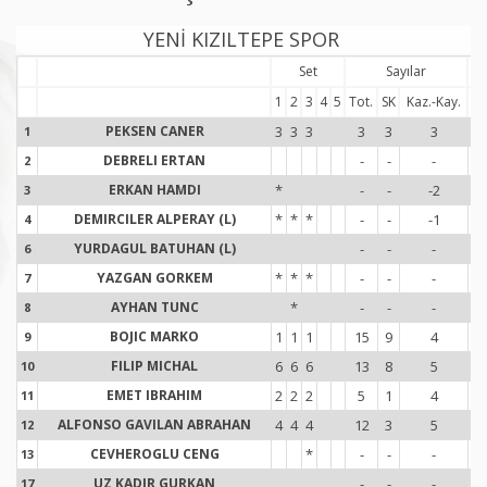
YENİ KIZILTEPE SPOR
Set
Sayılar
1
2
3
4
5
Tot.
SK
Kaz.-Kay.
To
PEKSEN CANER
3
3
3
3
3
3
1
1
1
DEBRELI ERTAN
-
-
-
-
2
2
ERKAN HAMDI
*
-
-
-2
-
3
3
DEMIRCILER ALPERAY (L)
*
*
*
-
-
-1
-
4
4
YURDAGUL BATUHAN (L)
-
-
-
-
6
6
YAZGAN GORKEM
*
*
*
-
-
-
7
7
AYHAN TUNC
*
-
-
-
-
8
8
BOJIC MARKO
1
1
1
15
9
4
9
9
FILIP MICHAL
6
6
6
13
8
5
10
1
EMET IBRAHIM
2
2
2
5
1
4
11
1
ALFONSO GAVILAN ABRAHAN
4
4
4
12
3
5
1
12
1
CEVHEROGLU CENG
*
-
-
-
13
1
UZ KADIR GURKAN
-
-
-
-
17
1