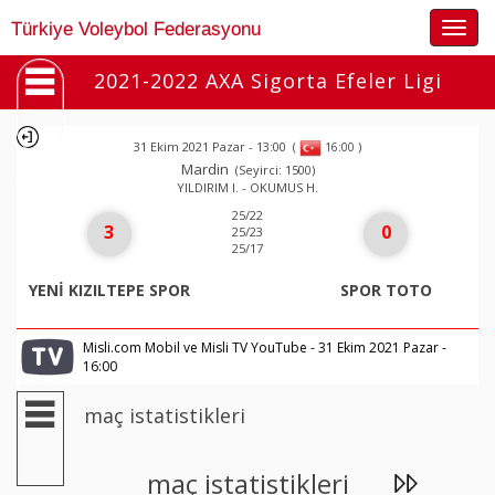
Togg
Türkiye Voleybol Federasyonu
navig
2021-2022 AXA Sigorta Efeler Ligi
31 Ekim 2021 Pazar - 13:00
(
)
16:00
Mardin
(Seyirci: 1500)
YILDIRIM I. - OKUMUS H.
25/22
3
0
25/23
25/17
YENİ KIZILTEPE SPOR
SPOR TOTO
Misli.com Mobil ve Misli TV YouTube - 31 Ekim 2021 Pazar -
16:00
maç istatistikleri
maç istatistikleri