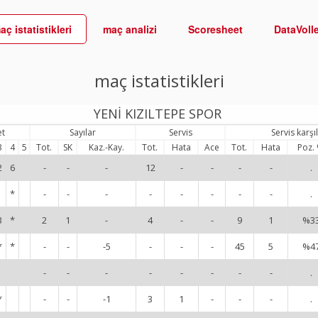
aç istatistikleri
maç analizi
Scoresheet
DataVoll
maç istatistikleri
YENİ KIZILTEPE SPOR
et
Sayılar
Servis
Servis karş
3
4
5
Tot.
SK
Kaz.-Kay.
Tot.
Hata
Ace
Tot.
Hata
Poz.
2
6
-
-
-
12
-
-
-
-
.
*
-
-
-
-
-
-
-
-
.
3
*
2
1
-
4
-
-
9
1
%3
*
*
-
-
-5
-
-
-
45
5
%4
-
-
-
-
-
-
-
-
.
*
-
-
-1
3
1
-
-
-
.