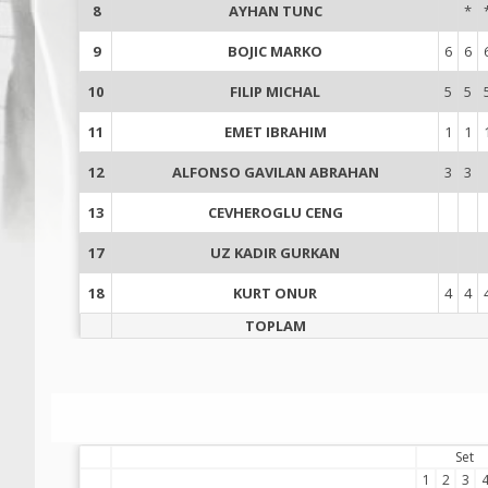
8
AYHAN TUNC
*
9
BOJIC MARKO
6
6
10
FILIP MICHAL
5
5
11
EMET IBRAHIM
1
1
12
ALFONSO GAVILAN ABRAHAN
3
3
13
CEVHEROGLU CENG
17
UZ KADIR GURKAN
18
KURT ONUR
4
4
TOPLAM
Set
1
2
3