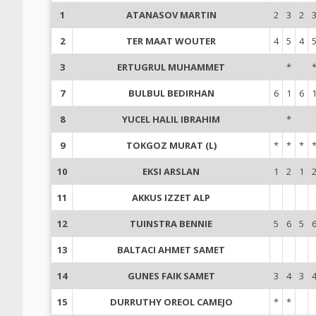
1
ATANASOV MARTIN
2
3
2
2
TER MAAT WOUTER
4
5
4
3
ERTUGRUL MUHAMMET
*
7
BULBUL BEDIRHAN
6
1
6
8
YUCEL HALIL IBRAHIM
*
9
TOKGOZ MURAT (L)
*
*
*
10
EKSI ARSLAN
1
2
1
11
AKKUS IZZET ALP
12
TUINSTRA BENNIE
5
6
5
13
BALTACI AHMET SAMET
14
GUNES FAIK SAMET
3
4
3
15
DURRUTHY OREOL CAMEJO
*
*