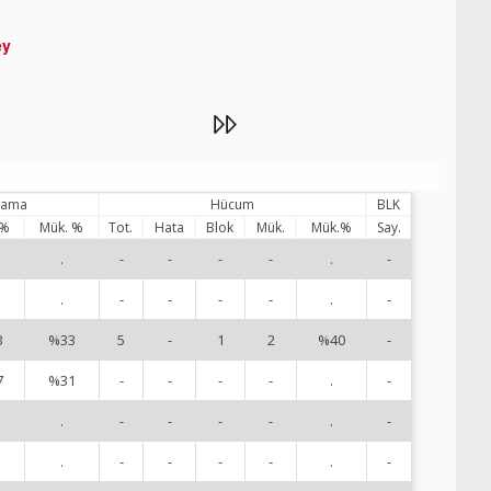
ey
ılama
Hücum
BLK
 %
Mük. %
Tot.
Hata
Blok
Mük.
Mük.%
Say.
.
-
-
-
-
.
-
1
.
-
-
-
-
.
-
2
3
%33
5
-
1
2
%40
-
3
7
%31
-
-
-
-
.
-
4
.
-
-
-
-
.
-
6
.
-
-
-
-
.
-
7