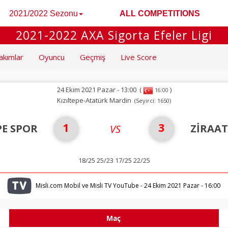
2021/2022 Sezonu
ALL COMPETITIONS
2021-2022 AXA Sigorta Efeler Ligi
akımlar
Oyuncu
Geçmiş
Live Score
24 Ekim 2021 Pazar - 13:00
(
)
16:00
Kızıltepe-Atatürk Mardin
(Seyirci: 1650)
1
3
PE SPOR
ZİRAA
VS
18/25 25/23 17/25 22/25
Misli.com Mobil ve Misli TV YouTube - 24 Ekim 2021 Pazar - 16:00
Maç