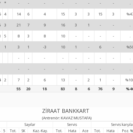
*
*
-
-
-
-
-
-
-
-
.
6
4
14
6
4
15
3
3
15
3
%4
5
3
21
7
9
16
3
1
-
-
.
1
5
8
3
8
10
-
-
-
-
.
1
3
1
-3
10
1
-
6
-
%5
-
-
-
-
-
-
-
-
.
-
-
-
-
-
-
-
-
.
4
2
7
2
6
13
-
2
1
-
%10
55
20
18
83
8
6
76
9
%4
ZİRAAT BANKKART
(Antrenör: KAVAZ MUSTAFA)
Sayılar
Servis
Servis karşıl
4
5
Tot.
SK
Kaz.-Kay.
Tot.
Hata
Ace
Tot.
Hata
Poz. 