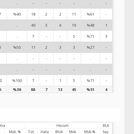
.
-
-
-
-
.
-
8
7
%40
18
2
2
11
%61
-
9
.
40
3
6
19
%48
1
1
.
7
-
-
5
%71
3
1
0
%50
11
2
3
3
%27
-
1
.
-
-
-
-
.
-
1
.
-
-
-
-
.
-
1
0
%100
7
-
1
5
%71
-
1
6
%36
88
7
13
45
%51
4
ama
Hücum
BLK
%
Mük. %
Tot.
Hata
Blok
Mük.
Mük.%
Say.