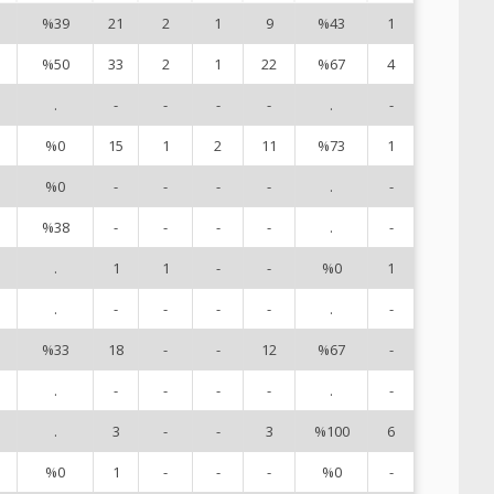
%39
21
2
1
9
%43
1
1
%50
33
2
1
22
%67
4
2
.
-
-
-
-
.
-
3
%0
15
1
2
11
%73
1
7
%0
-
-
-
-
.
-
8
%38
-
-
-
-
.
-
9
.
1
1
-
-
%0
1
1
.
-
-
-
-
.
-
1
%33
18
-
-
12
%67
-
1
.
-
-
-
-
.
-
1
.
3
-
-
3
%100
6
1
%0
1
-
-
-
%0
-
1