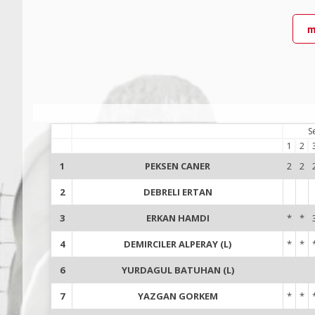
m
S
1
2
1
PEKSEN CANER
2
2
2
DEBRELI ERTAN
3
ERKAN HAMDI
*
*
4
DEMIRCILER ALPERAY (L)
*
*
6
YURDAGUL BATUHAN (L)
7
YAZGAN GORKEM
*
*