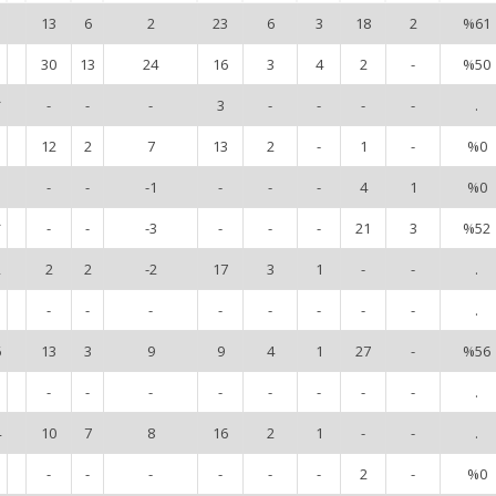
3
13
6
2
23
6
3
18
2
%61
5
30
13
24
16
3
4
2
-
%50
*
-
-
-
3
-
-
-
-
.
1
12
2
7
13
2
-
1
-
%0
-
-
-1
-
-
-
4
1
%0
*
-
-
-3
-
-
-
21
3
%52
2
2
2
-2
17
3
1
-
-
.
-
-
-
-
-
-
-
-
.
6
13
3
9
9
4
1
27
-
%56
-
-
-
-
-
-
-
-
.
4
10
7
8
16
2
1
-
-
.
-
-
-
-
-
-
2
-
%0