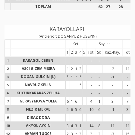
TOPLAM
62
27
28
9
KARAYOLLARI
(Antrenör: DOGANYUZ HUSEYIN)
Set
Sayılar
S
1
2
3
4
5
Tot.
SK
Kaz.-Kay.
Tot.
KARAGOL CEREN
-
-
-
-
1
1
ASCI GIZEM MISRA
1
2
1
2
-
-
-2
11
2
2
DOGAN GULCIN (L)
*
*
*
*
-
-
-1
-
3
3
NAVRUZ SELIN
*
-
-
-
-
5
5
KUCUKKARAKAS ZELIHA
-
-
-
-
6
6
GERASYMOVA YULIA
6
1
6
4
1
3
7
7
7
NEZIR MERVE
5
6
5
6
10
6
-1
8
8
8
DIRAZ DOGA
-
-
-
-
9
9
AKYOL AYCIN
3
4
3
1
14
8
11
11
10
1
AKMAN TUGCE
2
3
*
3
2
2
-3
15
12
1