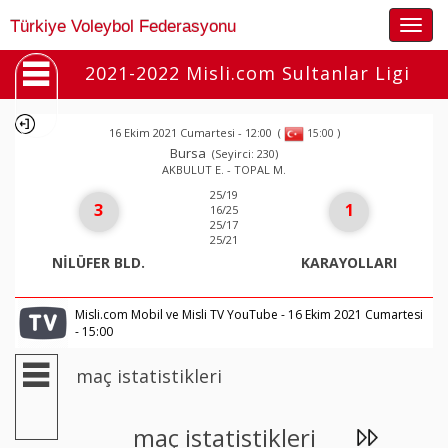
Togg
Türkiye Voleybol Federasyonu
navig
2021-2022 Misli.com Sultanlar Ligi
16 Ekim 2021 Cumartesi - 12:00
(
)
15:00
Bursa
(Seyirci: 230)
AKBULUT E. - TOPAL M.
25/19
3
1
16/25
25/17
25/21
NİLÜFER BLD.
KARAYOLLARI
Misli.com Mobil ve Misli TV YouTube - 16 Ekim 2021 Cumartesi
- 15:00
maç istatistikleri
maç istatistikleri