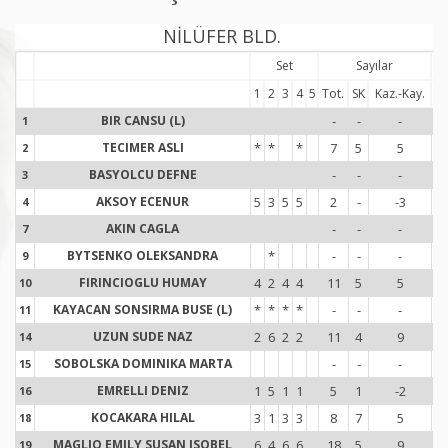
NİLÜFER BLD.
Set
Sayılar
1
2
3
4
5
Tot.
SK
Kaz.-Kay.
To
BIR CANSU (L)
-
-
-
1
1
TECIMER ASLI
*
*
*
7
5
5
2
2
BASYOLCU DEFNE
-
-
-
3
3
AKSOY ECENUR
5
3
5
5
2
-
-3
1
4
4
AKIN CAGLA
-
-
-
7
7
BYTSENKO OLEKSANDRA
*
-
-
-
9
9
FIRINCIOGLU HUMAY
4
2
4
4
11
5
5
1
10
1
KAYACAN SONSIRMA BUSE (L)
*
*
*
*
-
-
-
11
1
UZUN SUDE NAZ
2
6
2
2
11
4
9
2
14
1
SOBOLSKA DOMINIKA MARTA
-
-
-
15
1
EMRELLI DENIZ
1
5
1
1
5
1
-2
16
1
KOCAKARA HILAL
3
1
3
3
8
7
5
1
18
1
MAGLIO EMILY SUSAN ISOBEL
6
4
6
6
18
5
9
1
19
1