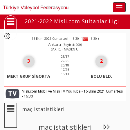
Togg
Türkiye Voleybol Federasyonu
navig
2021-2022 Misli.com Sultanlar Ligi
16 Ekim 2021 Cumartesi - 13:30
(
)
16:30
Ankara
(Seyirci: 200)
SARI E. - MADEN U.
25/17
3
2
22/25
25/18
17/25
15/13
MERT GRUP SİGORTA
BOLU BLD.
Misli.com Mobil ve Misli TV YouTube - 16 Ekim 2021 Cumartesi
- 16:30
maç istatistikleri
maç istatistikleri