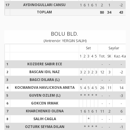
AYDINOGULLARI CANSU
1
6
1
6
1
2
1
-2
17
1
TOPLAM
80
34
43
BOLU BLD.
(Antrenör: YERGIN SALIH)
Set
Sayılar
1
2
3
4
5
Tot.
SK
Kaz.-Kay.
KOZDERE SABIR ECE
-
-
-
1
1
BASCAN IDIL NAZ
3
2
3
2
3
12
3
-2
2
2
BAGCI DILARA (L)
*
-
-
-
3
3
KOCMANOVA HAVLICKOVA ANETA
5
4
5
4
5
26
11
14
4
4
GUVEN OZLEM (L)
*
*
*
*
*
-
-
-3
5
5
GOKCEN IRMAK
-
-
-
6
6
KHARCHENKO OLENA
1
6
1
6
1
11
2
6
7
7
SALIH CAGLA
*
-
-
-
8
8
OZTURK SEYMA DILAN
*
*
*
*
-
-
-1
10
1