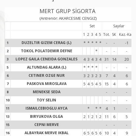
MERT GRUP SİGORTA
(Antrenör: AKARCESME CENGIZ)
Set
Sayılar
1
2
3
4
5
Tot.
SK
Kaz.-Kay.
DUZELTIR GIZEM CERAG (L)
*
*
*
*
*
-
-
-1
1
1
TOKOL POLATDEMIR DEFNE
*
-
-
-
2
2
LOPEZ GAILA CENEIDA GONZALES
4
3
4
3
4
31
14
20
3
3
ALTUNDAG ALARA (L)
*
*
*
*
-
-
-
5
5
CETINER OZGE NUR
3
2
3
2
3
7
4
6
6
6
PASKOVA MIROSLAVA
5
4
5
4
5
15
4
6
7
7
MENEKSE SEDA
-
-
-
8
8
TOY SELIN
-
-
-
10
1
ISMAILCEBIOGLU AYCA
*
*
*
4
1
-
11
1
BIRYUKOVA OLGA
2
1
2
1
2
11
6
5
13
1
CEPNI MERVE
-
-
-
15
1
ALBAYRAK MERVE IKBAL
6
5
6
5
6
10
4
9
16
1