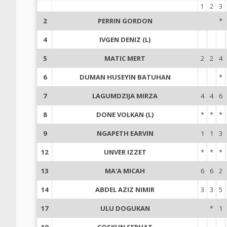
1
2
3
2
PERRIN GORDON
*
4
IVGEN DENIZ (L)
5
MATIC MERT
2
2
4
6
DUMAN HUSEYIN BATUHAN
*
7
LAGUMDZIJA MIRZA
4
4
6
8
DONE VOLKAN (L)
*
*
*
9
NGAPETH EARVIN
1
1
3
12
UNVER IZZET
*
*
*
13
MA'A MICAH
6
6
2
14
ABDEL AZIZ NIMIR
3
3
5
17
ULU DOGUKAN
*
1
19
COSKUN SERHAT