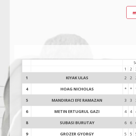
m
S
1
2
1
KIYAK ULAS
2
2
4
HOAG NICHOLAS
*
*
5
MANDIRACI EFE RAMAZAN
3
3
6
METIN ERTUGRUL GAZI
4
4
8
SUBASI BURUTAY
6
6
9
GROZER GYORGY
5
5