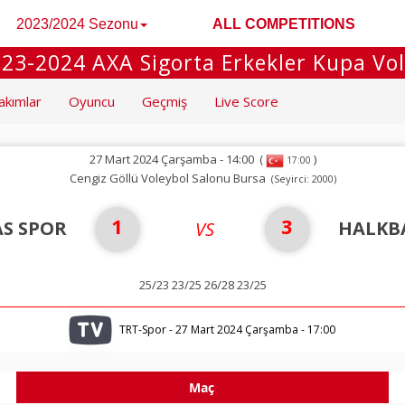
2023/2024 Sezonu
ALL COMPETITIONS
23-2024 AXA Sigorta Erkekler Kupa Vo
akımlar
Oyuncu
Geçmiş
Live Score
27 Mart 2024 Çarşamba - 14:00
(
)
17:00
Cengiz Göllü Voleybol Salonu Bursa
(Seyirci: 2000)
1
3
S SPOR
HALKB
VS
25/23 23/25 26/28 23/25
TRT-Spor - 27 Mart 2024 Çarşamba - 17:00
Maç