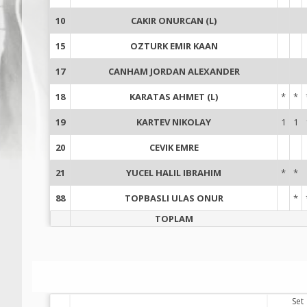
10
CAKIR ONURCAN (L)
15
OZTURK EMIR KAAN
17
CANHAM JORDAN ALEXANDER
18
KARATAS AHMET (L)
*
*
19
KARTEV NIKOLAY
1
1
20
CEVIK EMRE
21
YUCEL HALIL IBRAHIM
*
*
88
TOPBASLI ULAS ONUR
*
TOPLAM
Set