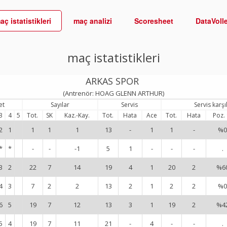
aç istatistikleri
maç analizi
Scoresheet
DataVoll
maç istatistikleri
ARKAS SPOR
(Antrenör: HOAG GLENN ARTHUR)
et
Sayılar
Servis
Servis karş
3
4
5
Tot.
SK
Kaz.-Kay.
Tot.
Hata
Ace
Tot.
Hata
Poz.
2
1
1
1
1
13
-
1
1
-
%0
*
*
-
-
-1
5
1
-
-
-
.
3
2
22
7
14
19
4
1
20
2
%6
4
3
7
2
2
13
2
1
2
2
%0
6
5
19
7
12
13
3
1
19
2
%4
5
4
19
7
11
21
-
4
-
-
.