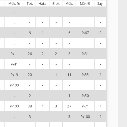
%
Mük. %
Tot.
Hata
Blok
Mük.
Mük.%
Say.
.
-
-
-
-
.
-
2
.
-
-
-
-
.
-
4
.
9
1
-
6
%67
2
5
.
-
-
-
-
.
-
6
%11
26
2
2
8
%31
-
7
%41
-
-
-
-
.
-
8
%19
20
-
1
11
%55
1
9
%100
-
-
-
-
.
-
1
.
2
-
-
1
%50
-
1
%100
38
1
3
27
%71
1
1
.
3
-
-
3
%100
1
1
.
-
-
-
-
.
-
1