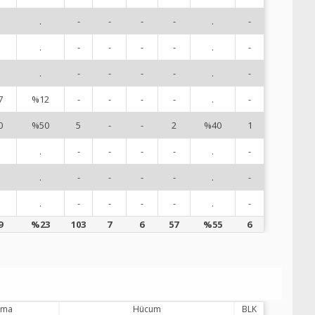
.
-
-
-
-
.
-
1
.
-
-
-
-
.
-
1
.
-
-
-
-
.
-
1
7
%12
-
-
-
-
.
-
1
0
%50
5
-
-
2
%40
1
1
.
-
-
-
-
.
-
2
.
-
-
-
-
.
-
2
.
-
-
-
-
.
-
8
9
%23
103
7
6
57
%55
6
lama
Hücum
BLK