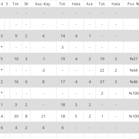
4
5
Tot.
SK
Kaz.-Kay.
Tot.
Hata
Ace
Tot.
Hata
Poz. 
-
-
-
-
-
-
-
-
.
-
-
-
-
-
-
-
-
.
3
9
2
4
14
4
1
-
-
.
*
-
-
-
3
-
-
-
-
.
5
10
3
-1
19
4
2
19
3
%37
*
-
-
-2
-
-
-
22
2
%64
2
16
6
8
17
4
4
37
3
%46
*
-
-
-
-
-
-
2
-
%100
1
3
2
-
18
3
2
-
-
.
4
30
8
21
18
5
2
1
-
%100
6
4
2
4
6
-
-
-
-
.
-
-
-
-
-
-
-
-
.