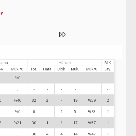
ey
ılama
Hücum
BLK
 %
Mük. %
Tot.
Hata
Blok
Mük.
Mük.%
Say.
%0
-
-
-
-
.
-
1
.
-
-
-
-
.
-
4
0
%40
32
2
-
19
%59
2
5
%0
6
-
1
5
%83
1
6
2
%21
30
1
1
17
%57
1
8
.
30
4
4
14
%47
1
9