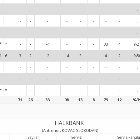
-
-
-
-
-
-
-
-
.
-
-
-
-
-
-
-
-
.
-
-
-
-
-
-
-
-
.
*
*
-
-
-4
-
-
-
33
4
%2
1
6
3
2
-2
14
3
-
4
2
%5
-
-
-
-
-
-
-
-
.
-
-
-
-
-
-
-
-
.
*
*
-
-
-
-
-
-
-
-
.
71
26
33
98
13
8
79
12
%3
HALKBANK
(Antrenör: KOVAC SLOBODAN)
Sayılar
Servis
Servis karşı