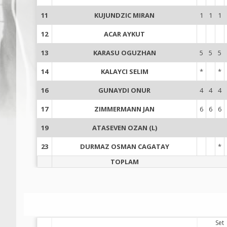
11
KUJUNDZIC MIRAN
1
1
1
12
ACAR AYKUT
13
KARASU OGUZHAN
5
5
5
14
KALAYCI SELIM
*
*
16
GUNAYDI ONUR
4
4
4
17
ZIMMERMANN JAN
6
6
6
19
ATASEVEN OZAN (L)
23
DURMAZ OSMAN CAGATAY
*
TOPLAM
Set