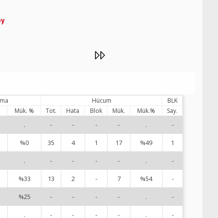
ey
ama
Hücum
BLK
%
Mük. %
Tot.
Hata
Blok
Mük.
Mük.%
Say.
.
-
-
-
-
.
-
1
%0
35
4
1
17
%49
1
2
.
-
-
-
-
.
-
5
%33
13
2
-
7
%54
-
7
%25
-
-
-
-
.
-
9
.
-
-
-
-
.
-
1