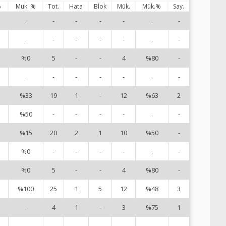
%
Mük. %
Tot.
Hata
Blok
Mük.
Mük.%
Say.
.
-
-
-
-
.
-
2
.
-
-
-
-
.
-
4
%0
5
-
-
4
%80
-
5
.
-
-
-
-
.
-
6
%33
19
1
-
12
%63
2
7
%50
-
-
-
-
.
-
8
%15
20
2
1
10
%50
-
9
%0
-
-
-
-
.
-
1
%0
5
-
-
4
%80
-
1
%100
25
1
5
12
%48
3
1
.
4
1
-
3
%75
1
1
.
-
-
-
-
.
-
1