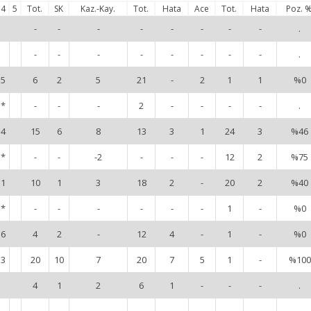
4
5
Tot.
SK
Kaz.-Kay.
Tot.
Hata
Ace
Tot.
Hata
Poz. 
-
-
-
-
-
-
-
-
.
-
-
-
-
-
-
-
-
.
5
6
2
5
21
-
2
1
1
%0
*
-
-
-
2
-
-
-
-
.
4
15
6
8
13
3
1
24
3
%46
*
-
-
-2
-
-
-
12
2
%75
1
10
1
3
18
2
-
20
2
%40
*
-
-
-
-
-
-
1
-
%0
6
4
2
-
12
4
-
1
-
%0
3
20
10
7
20
7
5
1
-
%100
4
1
2
6
1
-
-
-
.
-
-
-
-
-
-
-
-
.