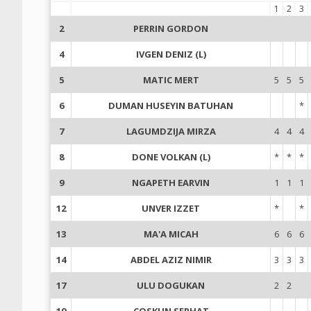
1
2
3
2
PERRIN GORDON
4
IVGEN DENIZ (L)
5
MATIC MERT
5
5
5
6
DUMAN HUSEYIN BATUHAN
*
7
LAGUMDZIJA MIRZA
4
4
4
8
DONE VOLKAN (L)
*
*
*
9
NGAPETH EARVIN
1
1
1
12
UNVER IZZET
*
*
13
MA'A MICAH
6
6
6
14
ABDEL AZIZ NIMIR
3
3
3
17
ULU DOGUKAN
2
2
19
COSKUN SERHAT