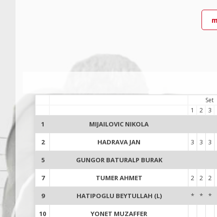
m
Set
1
2
3
1
MIJAILOVIC NIKOLA
2
HADRAVA JAN
3
3
3
5
GUNGOR BATURALP BURAK
7
TUMER AHMET
2
2
2
9
HATIPOGLU BEYTULLAH (L)
*
*
*
10
YONET MUZAFFER