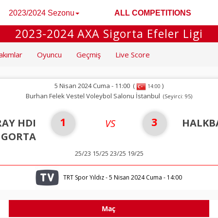
2023/2024 Sezonu
ALL COMPETITIONS
2023-2024 AXA Sigorta Efeler Ligi
akımlar
Oyuncu
Geçmiş
Live Score
5 Nisan 2024 Cuma - 11:00
(
)
14:00
Burhan Felek Vestel Voleybol Salonu İstanbul
(Seyirci: 95)
1
3
AY HDI
HALKB
VS
İGORTA
25/23 15/25 23/25 19/25
TRT Spor Yıldız - 5 Nisan 2024 Cuma - 14:00
Maç