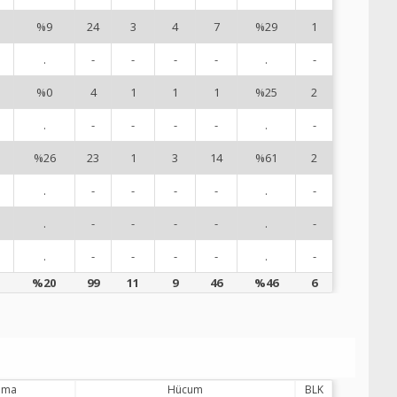
%9
24
3
4
7
%29
1
1
.
-
-
-
-
.
-
1
%0
4
1
1
1
%25
2
1
.
-
-
-
-
.
-
1
%26
23
1
3
14
%61
2
1
.
-
-
-
-
.
-
1
.
-
-
-
-
.
-
1
.
-
-
-
-
.
-
2
%20
99
11
9
46
%46
6
lama
Hücum
BLK