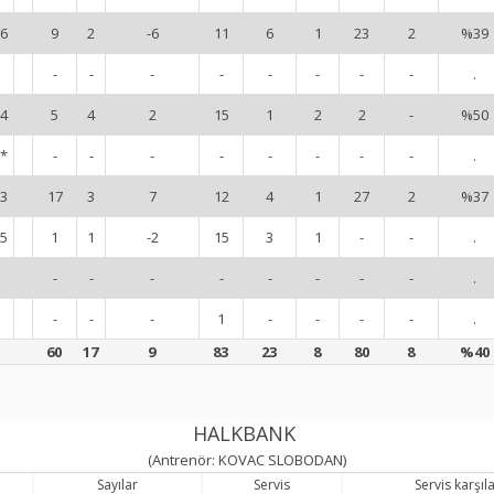
6
9
2
-6
11
6
1
23
2
%39
-
-
-
-
-
-
-
-
.
4
5
4
2
15
1
2
2
-
%50
*
-
-
-
-
-
-
-
-
.
3
17
3
7
12
4
1
27
2
%37
5
1
1
-2
15
3
1
-
-
.
-
-
-
-
-
-
-
-
.
-
-
-
1
-
-
-
-
.
60
17
9
83
23
8
80
8
%40
HALKBANK
(Antrenör: KOVAC SLOBODAN)
Sayılar
Servis
Servis karşı