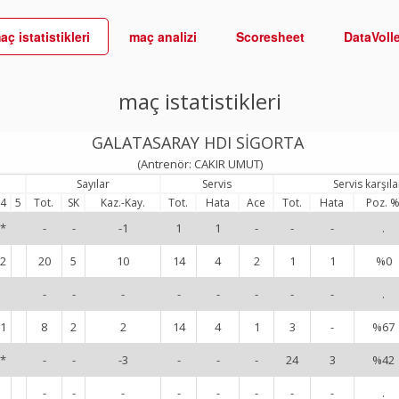
aç istatistikleri
maç analizi
Scoresheet
DataVoll
maç istatistikleri
GALATASARAY HDI SİGORTA
(Antrenör: CAKIR UMUT)
Sayılar
Servis
Servis karşıl
4
5
Tot.
SK
Kaz.-Kay.
Tot.
Hata
Ace
Tot.
Hata
Poz. 
*
-
-
-1
1
1
-
-
-
.
2
20
5
10
14
4
2
1
1
%0
-
-
-
-
-
-
-
-
.
1
8
2
2
14
4
1
3
-
%67
*
-
-
-3
-
-
-
24
3
%42
-
-
-
-
-
-
-
-
.