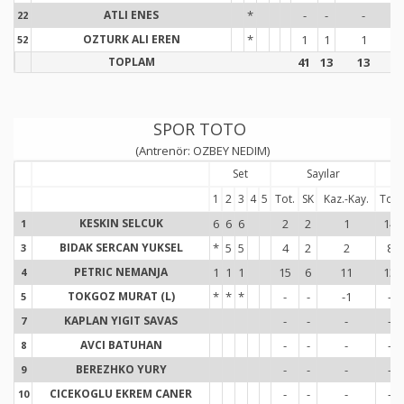
ATLI ENES
*
-
-
-
22
2
OZTURK ALI EREN
*
1
1
1
52
5
TOPLAM
41
13
13
SPOR TOTO
(Antrenör: OZBEY NEDIM)
Set
Sayılar
1
2
3
4
5
Tot.
SK
Kaz.-Kay.
Tot.
KESKIN SELCUK
6
6
6
2
2
1
14
1
1
BIDAK SERCAN YUKSEL
*
5
5
4
2
2
8
3
3
PETRIC NEMANJA
1
1
1
15
6
11
13
4
4
TOKGOZ MURAT (L)
*
*
*
-
-
-1
-
5
5
KAPLAN YIGIT SAVAS
-
-
-
-
7
7
AVCI BATUHAN
-
-
-
-
8
8
BEREZHKO YURY
-
-
-
-
9
9
CICEKOGLU EKREM CANER
-
-
-
-
10
1