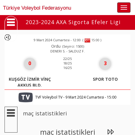
Togg
Türkiye Voleybol Federasyonu
navig
2023-2024 AXA Sigorta Efeler Ligi
9 Mart 2024 Cumartesi - 12:00
(
)
15:00
Ordu
(Seyirci: 1500)
DENERI S. - SALDUZ F.
22/25
0
3
18/25
16/25
KUŞGÖZ İZMİR VİNÇ
SPOR TOTO
AKKUŞ BLD.
TVF Voleybol TV - 9 Mart 2024 Cumartesi - 15:00
maç istatistikleri
maç istatistikleri