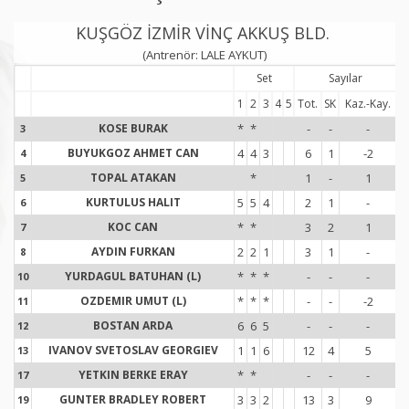
KUŞGÖZ İZMİR VİNÇ AKKUŞ BLD.
(Antrenör: LALE AYKUT)
Set
Sayılar
1
2
3
4
5
Tot.
SK
Kaz.-Kay.
T
KOSE BURAK
*
*
-
-
-
3
3
BUYUKGOZ AHMET CAN
4
4
3
6
1
-2
4
4
TOPAL ATAKAN
*
1
-
1
5
5
KURTULUS HALIT
5
5
4
2
1
-
6
6
KOC CAN
*
*
3
2
1
7
7
AYDIN FURKAN
2
2
1
3
1
-
8
8
YURDAGUL BATUHAN (L)
*
*
*
-
-
-
10
1
OZDEMIR UMUT (L)
*
*
*
-
-
-2
11
1
BOSTAN ARDA
6
6
5
-
-
-
12
1
IVANOV SVETOSLAV GEORGIEV
1
1
6
12
4
5
13
1
YETKIN BERKE ERAY
*
*
-
-
-
17
1
GUNTER BRADLEY ROBERT
3
3
2
13
3
9
19
1