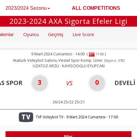
2023/2024 Sezonu
ALL COMPETITIONS
2023-2024 AXA Sigorta Efeler Ligi
akımlar
Oyuncu
Geçmiş
Live Score
9 Mart 2024 Cumartesi - 14:00
(
)
17:00
Atatürk Voleybol Salonu Vestel Spor Komp. İzmir
(Seyirci: 370)
UZATOZ ARZU - KAYISCIOGLU EYUPCAN
3
0
S SPOR
DEVELİ
VS
26/24 25/22 25/21
TVF Voleybol TV - 9 Mart 2024 Cumartesi - 17:00
Maç