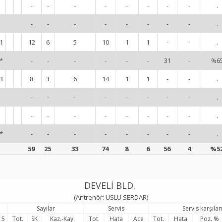
-
-
-
-
-
-
-
-
.
-
-
-
-
-
-
-
-
.
1
12
6
5
10
1
1
-
-
.
*
-
-
-
-
-
-
31
-
%6
3
8
3
6
14
1
1
-
-
.
-
-
-
-
-
-
-
-
.
-
-
-
-
-
-
-
-
.
*
-
-
-
-
-
-
-
-
.
59
25
33
74
8
6
56
4
%5
DEVELİ BLD.
(Antrenör: USLU SERDAR)
Sayılar
Servis
Servis karşıla
5
Tot.
SK
Kaz.-Kay.
Tot.
Hata
Ace
Tot.
Hata
Poz. %