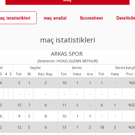
aç istatistikleri
maç analizi
Scoresheet
DataVoll
maç istatistikleri
ARKAS SPOR
(Antrenör: HOAG GLENN ARTHUR)
et
Sayılar
Servis
Servis karş
3
4
5
Tot.
SK
Kaz.-Kay.
Tot.
Hata
Ace
Tot.
Hata
Poz.
4
3
1
2
16
1
1
1
-
%0
-
-
-
-
-
-
-
-
.
5
15
7
6
11
3
-
6
1
%3
6
9
3
8
10
1
1
-
-
.
2
12
5
6
13
1
2
18
3
%3