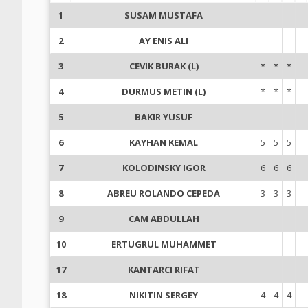
1
SUSAM MUSTAFA
2
AY ENIS ALI
3
CEVIK BURAK (L)
*
*
*
4
DURMUS METIN (L)
*
*
*
5
BAKIR YUSUF
6
KAYHAN KEMAL
5
5
5
7
KOLODINSKY IGOR
6
6
6
8
ABREU ROLANDO CEPEDA
3
3
3
9
CAM ABDULLAH
10
ERTUGRUL MUHAMMET
17
KANTARCI RIFAT
18
NIKITIN SERGEY
4
4
4