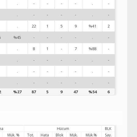
.
-
-
-
-
.
-
1
.
-
-
-
-
.
-
1
.
22
1
5
9
%41
2
1
5
%45
-
-
-
-
.
-
1
.
8
1
-
7
%88
-
1
.
-
-
-
-
.
-
2
.
-
-
-
-
.
-
2
.
-
-
-
-
.
-
8
2
%27
87
5
9
47
%54
6
ma
Hücum
BLK
Mük. %
Tot.
Hata
Blok
Mük.
Mük.%
Say.