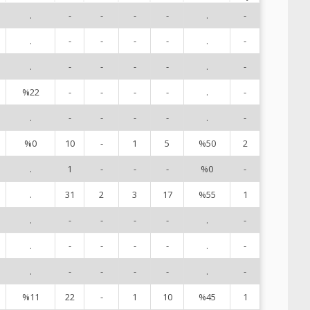
.
-
-
-
-
.
-
1
.
-
-
-
-
.
-
2
.
-
-
-
-
.
-
3
%22
-
-
-
-
.
-
4
.
-
-
-
-
.
-
5
%0
10
-
1
5
%50
2
6
.
1
-
-
-
%0
-
7
.
31
2
3
17
%55
1
8
.
-
-
-
-
.
-
9
.
-
-
-
-
.
-
1
.
-
-
-
-
.
-
1
%11
22
-
1
10
%45
1
1