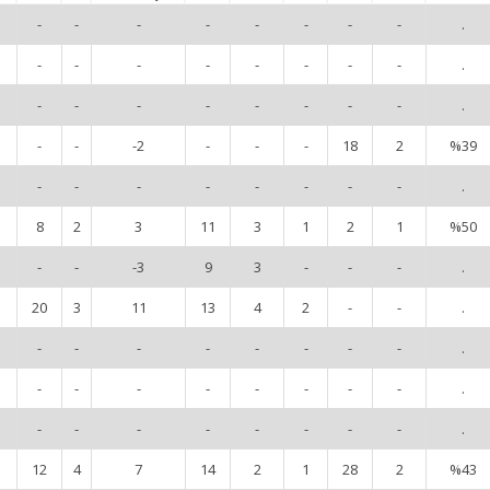
-
-
-
-
-
-
-
-
.
-
-
-
-
-
-
-
-
.
-
-
-
-
-
-
-
-
.
-
-
-2
-
-
-
18
2
%39
-
-
-
-
-
-
-
-
.
8
2
3
11
3
1
2
1
%50
-
-
-3
9
3
-
-
-
.
20
3
11
13
4
2
-
-
.
-
-
-
-
-
-
-
-
.
-
-
-
-
-
-
-
-
.
-
-
-
-
-
-
-
-
.
12
4
7
14
2
1
28
2
%43