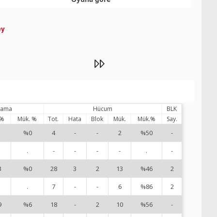
ey
ılama
Hücum
BLK
 %
Mük. %
Tot.
Hata
Blok
Mük.
Mük.%
Say.
%0
4
-
-
2
%50
-
1
.
-
-
-
-
.
-
4
3
%0
28
3
2
13
%46
2
5
.
7
-
-
6
%86
2
6
9
%6
18
-
2
10
%56
-
8