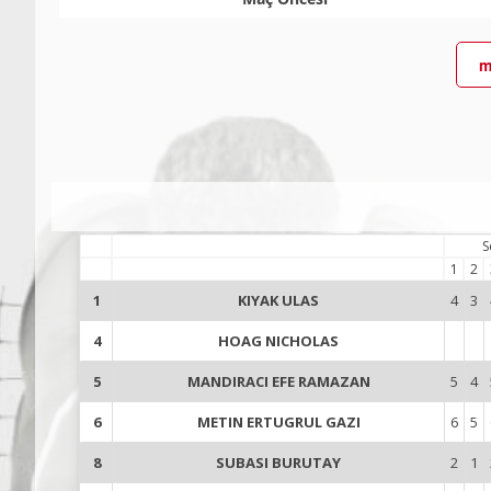
m
S
1
2
1
KIYAK ULAS
4
3
4
HOAG NICHOLAS
5
MANDIRACI EFE RAMAZAN
5
4
6
METIN ERTUGRUL GAZI
6
5
8
SUBASI BURUTAY
2
1