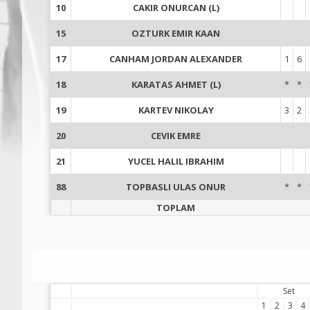
10
CAKIR ONURCAN (L)
15
OZTURK EMIR KAAN
17
CANHAM JORDAN ALEXANDER
1
6
18
KARATAS AHMET (L)
*
*
19
KARTEV NIKOLAY
3
2
20
CEVIK EMRE
21
YUCEL HALIL IBRAHIM
88
TOPBASLI ULAS ONUR
*
*
TOPLAM
Set
1
2
3
4