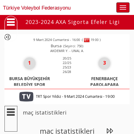
Togg
Türkiye Voleybol Federasyonu
navig
2023-2024 AXA Sigorta Efeler Ligi
9 Mart 2024 Cumartesi - 16:00
(
)
19:00
Bursa
(Seyirci: 750)
AKDEMIR Y. - UNAL A.
20/25
1
3
22/25
25/23
26/28
BURSA BÜYÜKŞEHİR
FENERBAHÇE
BELEDİYE SPOR
PAROLAPARA
TRT Spor Yıldız - 9 Mart 2024 Cumartesi - 19:00
maç istatistikleri
maç istatistikleri