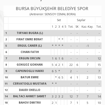
BURSA BÜYÜKŞEHİR BELEDİYE SPOR
(Antrenör: SENSOY CEMAL BORA)
Set
Sayılar
S
1
2
3
4
5
Tot.
SK
Kaz.-Kay.
Tot.
TIRYAKI BUGRA (L)
-
-
-
-
1
1
FIRAT EMRE BERAT
*
*
-
-
-
-
2
2
ERGUL CANER (L)
*
*
*
*
-
-
-1
-
5
5
CIHAN FATIH
-
-
-
-
6
6
ERGUN ORCUN
1
6
1
6
-
-
-
12
7
7
GOKGOZ GOKHAN
5
4
2
1
22
6
7
15
8
8
CAPKINOGLU HAKKI
6
5
*
2
-
-
7
9
9
BATUR EMRE
*
6
5
4
1
2
13
10
1
CERVATOGLU MUSTAFA
*
*
-
-
-
-
11
1
DAUDI OKELLO
-
-
-
-
12
1
BALTACI AHMET SAMET
3
2
3
2
12
7
7
14
14
1
BAHOV DMITRII
2
1
7
1
5
10
18
1