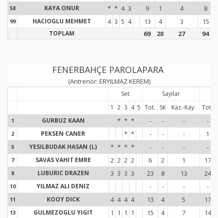
KAYA ONUR
*
*
4
3
9
1
4
8
58
5
HACIOGLU MEHMET
4
3
5
4
13
4
3
15
99
9
TOPLAM
69
20
27
94
FENERBAHÇE PAROLAPARA
(Antrenör: ERYILMAZ KEREM)
Set
Sayılar
1
2
3
4
5
Tot.
SK
Kaz.-Kay.
Tot.
GURBUZ KAAN
*
*
*
-
-
-
-
1
1
PEKSEN CANER
*
*
-
-
-
1
2
2
YESILBUDAK HASAN (L)
*
*
*
*
-
-
-
-
5
5
SAVAS VAHIT EMRE
2
2
2
2
6
2
1
17
7
7
LUBURIC DRAZEN
3
3
3
3
23
8
13
24
8
8
YILMAZ ALI DENIZ
-
-
-
-
10
1
KOOY DICK
4
4
4
4
13
4
5
17
11
1
GULMEZOGLU YIGIT
1
1
1
1
15
4
7
14
13
1