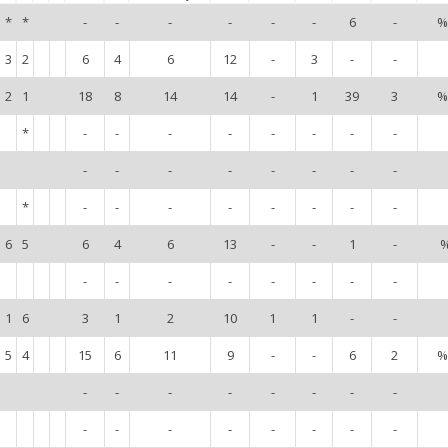
*
*
-
-
-
-
-
-
6
-
%
3
2
6
4
6
12
-
3
-
-
2
1
18
8
14
14
-
1
39
3
%
*
-
-
-
-
-
-
-
-
-
-
-
-
-
-
-
-
*
-
-
-
-
-
-
-
-
6
5
6
4
6
13
-
-
1
-
-
-
-
-
-
-
-
-
1
6
3
1
2
10
1
1
-
-
5
4
15
6
11
9
-
-
6
2
%
-
-
-
-
-
-
-
-
-
-
-
-
-
-
-
-