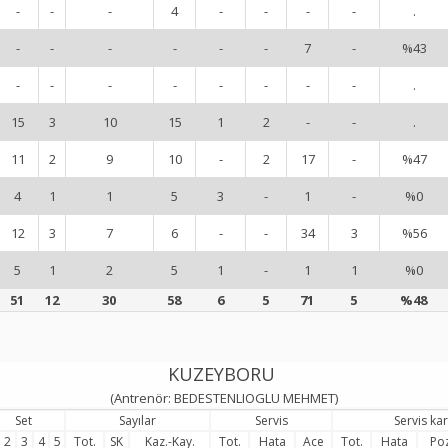
-
-
-
4
-
-
-
-
.
-
-
-
-
-
-
7
-
%43
-
-
-
-
-
-
-
-
.
15
3
10
15
1
2
-
-
.
11
2
9
10
-
2
17
-
%47
4
1
1
5
3
-
1
-
%0
12
3
7
6
-
-
34
3
%56
5
1
2
5
1
-
1
1
%0
51
12
30
58
6
5
71
5
%48
KUZEYBORU
(Antrenör: BEDESTENLIOGLU MEHMET)
Set
Sayılar
Servis
Servis ka
2
3
4
5
Tot.
SK
Kaz.-Kay.
Tot.
Hata
Ace
Tot.
Hata
Po