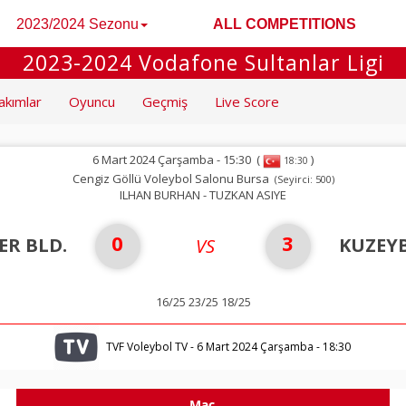
2023/2024 Sezonu
ALL COMPETITIONS
2023-2024 Vodafone Sultanlar Ligi
akımlar
Oyuncu
Geçmiş
Live Score
6 Mart 2024 Çarşamba - 15:30
(
)
18:30
Cengiz Göllü Voleybol Salonu Bursa
(Seyirci: 500)
ILHAN BURHAN - TUZKAN ASIYE
0
3
ER BLD.
KUZEY
VS
16/25 23/25 18/25
TVF Voleybol TV - 6 Mart 2024 Çarşamba - 18:30
Maç