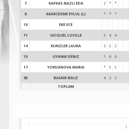
7
KAFKAS NAZLI EDA
2
*
*
8
AKARCESME EYLUL (L)
*
*
*
10
EKE ECE
11
GICQUEL LUCILLE
5
4
4
14
KUNZLER LAURA
3
2
2
15
UYANIK DENIZ
1
6
6
17
YORDANOVA MARIA
*
5
5
95
BASKIR BELIZ
4
3
3
TOPLAM
1