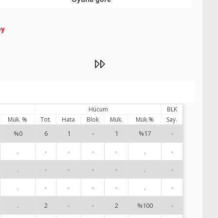
ey
a
Hücum
BLK
Mük. %
Tot.
Hata
Blok
Mük.
Mük.%
Say.
%0
6
1
-
1
%17
-
1
.
-
-
-
-
.
-
2
.
-
-
-
-
.
-
3
.
-
-
-
-
.
-
4
.
2
-
-
2
%100
-
6