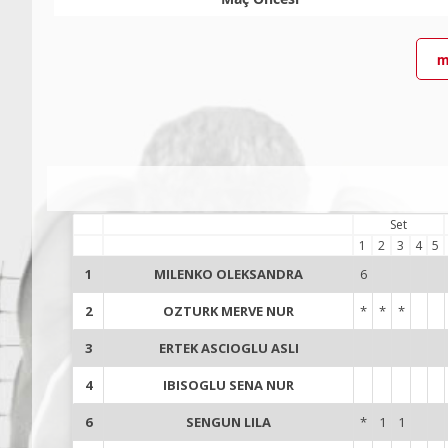
m
Set
1
2
3
4
5
1
MILENKO OLEKSANDRA
6
2
OZTURK MERVE NUR
*
*
*
3
ERTEK ASCIOGLU ASLI
4
IBISOGLU SENA NUR
6
SENGUN LILA
*
1
1