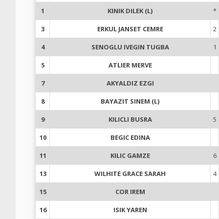
1
KINIK DILEK (L)
*
3
ERKUL JANSET CEMRE
2
4
SENOGLU IVEGIN TUGBA
1
5
ATLIER MERVE
7
AKYALDIZ EZGI
8
BAYAZIT SINEM (L)
9
KILICLI BUSRA
5
10
BEGIC EDINA
11
KILIC GAMZE
6
13
WILHITE GRACE SARAH
4
15
COR IREM
16
ISIK YAREN