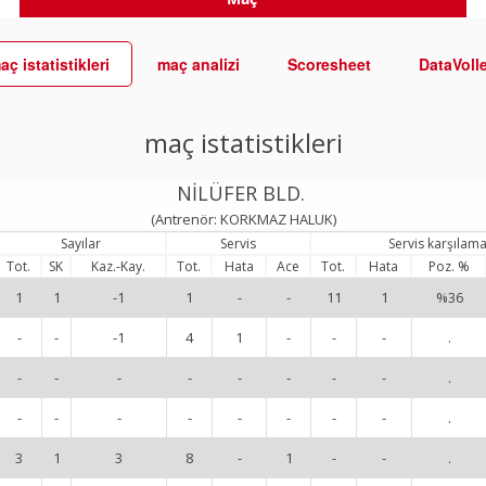
aç istatistikleri
maç analizi
Scoresheet
DataVoll
maç istatistikleri
NİLÜFER BLD.
(Antrenör: KORKMAZ HALUK)
Sayılar
Servis
Servis karşılam
Tot.
SK
Kaz.-Kay.
Tot.
Hata
Ace
Tot.
Hata
Poz. %
1
1
-1
1
-
-
11
1
%36
-
-
-1
4
1
-
-
-
.
-
-
-
-
-
-
-
-
.
-
-
-
-
-
-
-
-
.
3
1
3
8
-
1
-
-
.