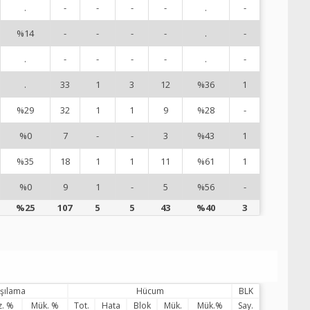
.
-
-
-
-
.
-
7
%14
-
-
-
-
.
-
8
.
-
-
-
-
.
-
1
.
33
1
3
12
%36
1
1
%29
32
1
1
9
%28
-
1
%0
7
-
-
3
%43
1
1
%35
18
1
1
11
%61
1
1
%0
9
1
-
5
%56
-
9
%25
107
5
5
43
%40
3
rşılama
Hücum
BLK
z. %
Mük. %
Tot.
Hata
Blok
Mük.
Mük.%
Say.