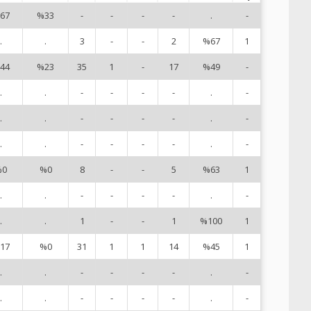
67
%33
-
-
-
-
.
-
1
.
.
3
-
-
2
%67
1
3
44
%23
35
1
-
17
%49
-
4
.
.
-
-
-
-
.
-
5
.
.
-
-
-
-
.
-
7
.
.
-
-
-
-
.
-
8
%0
%0
8
-
-
5
%63
1
9
.
.
-
-
-
-
.
-
1
.
.
1
-
-
1
%100
1
1
17
%0
31
1
1
14
%45
1
1
.
.
-
-
-
-
.
-
1
.
.
-
-
-
-
.
-
1