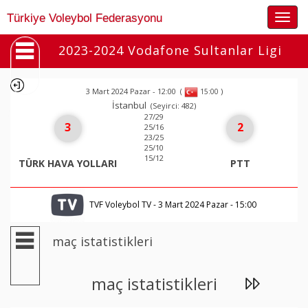
Togg
Türkiye Voleybol Federasyonu
navig
2023-2024 Vodafone Sultanlar Ligi
3 Mart 2024 Pazar - 12:00
(
)
15:00
İstanbul
(Seyirci: 482)
27/29
3
2
25/16
23/25
25/10
15/12
TÜRK HAVA YOLLARI
PTT
TVF Voleybol TV - 3 Mart 2024 Pazar - 15:00
maç istatistikleri
maç istatistikleri