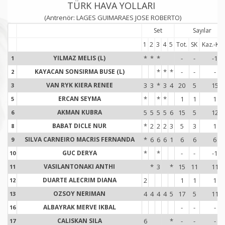
TÜRK HAVA YOLLARI
(Antrenör: LAGES GUIMARAES JOSE ROBERTO)
Set
Sayılar
1
2
3
4
5
Tot.
SK
Kaz.-Kay
YILMAZ MELIS (L)
*
*
*
-
-
-1
1
1
KAYACAN SONSIRMA BUSE (L)
*
*
*
-
-
-
2
2
VAN RYK KIERA RENEE
3
3
*
3
4
20
5
15
3
3
ERCAN SEYMA
*
*
*
1
1
1
5
5
AKMAN KUBRA
5
5
5
5
6
15
5
12
6
6
BABAT DICLE NUR
*
2
2
2
3
5
3
1
8
8
SILVA CARNEIRO MACRIS FERNANDA
*
6
6
6
1
6
6
6
9
9
GUC DERYA
*
*
-
-
-1
10
1
VASILANTONAKI ANTHI
*
3
*
15
11
11
11
1
DUARTE ALECRIM DIANA
2
1
1
1
12
1
OZSOY NERIMAN
4
4
4
4
5
17
5
11
13
1
ALBAYRAK MERVE IKBAL
-
-
-
16
1
CALISKAN SILA
6
*
-
-
-
17
1