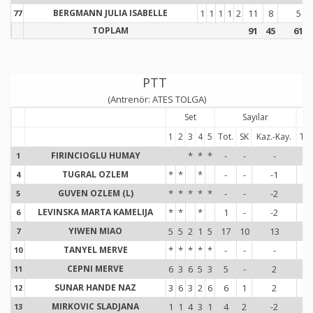
BERGMANN JULIA ISABELLE
1
1
1
1
2
11
8
5
77
7
TOPLAM
91
45
61
PTT
(Antrenör: ATES TOLGA)
Set
Sayılar
1
2
3
4
5
Tot.
SK
Kaz.-Kay.
Tot
FIRINCIOGLU HUMAY
*
*
*
-
-
-
2
1
1
TUGRAL OZLEM
*
*
*
-
-
-1
3
4
4
GUVEN OZLEM (L)
*
*
*
*
*
-
-
-2
-
5
5
LEVINSKA MARTA KAMELIJA
*
*
*
1
-
-2
2
6
6
YIWEN MIAO
5
5
2
1
5
17
10
13
13
7
7
TANYEL MERVE
*
*
*
*
*
-
-
-
1
10
1
CEPNI MERVE
6
3
6
5
3
5
-
2
13
11
1
SUNAR HANDE NAZ
3
6
3
2
6
6
1
2
14
12
1
MIRKOVIC SLADJANA
1
1
4
3
1
4
2
-2
20
13
1