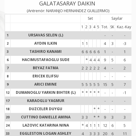
GALATASARAY DAIKIN
(Antrenör: NARANJO HERNANDEZ GUILLERMO)
Set
Sayılar
1
2
3
4
5
Tot.
SK
Kaz.-Kay.
URSAVAS SELEN (L)
-
-
-
1
1
AYDIN ILKIN
1
1
4
3
-3
2
2
TASHIRO KANAMI
6
6
6
6
6
1
-
1
3
3
HACIMUSTAFAOGLU SUDE
*
4
4
4
9
5
6
6
6
BEYAZ FATMA
2
2
2
2
2
4
-
2
7
7
ERICEK ELIFSU
-
-
-
8
8
ARICI EMINE
5
5
5
5
5
15
5
7
9
9
DUMANOGLU YARKIN BIHTER (L)
*
*
*
*
*
-
-
-1
12
1
KARAOGLU YAGMUR
-
-
-
17
1
DUZCELER DUYGU
*
*
-
-
-
18
1
CUTTINO DANIELLE AMINA
3
3
*
*
9
3
3
20
2
LAZOVIC KATARINA NINA
*
4
1
1
1
12
6
5
24
2
EGGLESTON LOGAN ASHLEY
4
3
3
3
20
6
11
33
3