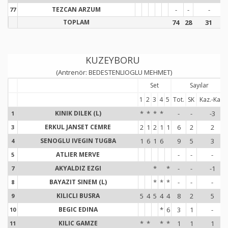
TEZCAN ARZUM
-
-
-
77
7
TOPLAM
74
28
31
KUZEYBORU
(Antrenör: BEDESTENLIOGLU MEHMET)
Set
Sayılar
1
2
3
4
5
Tot.
SK
Kaz.-Kay.
KINIK DILEK (L)
*
*
*
*
-
-
-3
1
1
ERKUL JANSET CEMRE
2
1
2
1
1
6
2
2
3
3
SENOGLU IVEGIN TUGBA
1
6
1
6
9
5
3
4
4
ATLIER MERVE
-
-
-
5
5
AKYALDIZ EZGI
*
*
-
-
-1
7
7
BAYAZIT SINEM (L)
*
*
*
-
-
-
8
8
KILICLI BUSRA
5
4
5
4
4
8
2
5
9
9
BEGIC EDINA
*
6
3
1
-
10
1
KILIC GAMZE
*
*
*
*
1
1
1
11
1