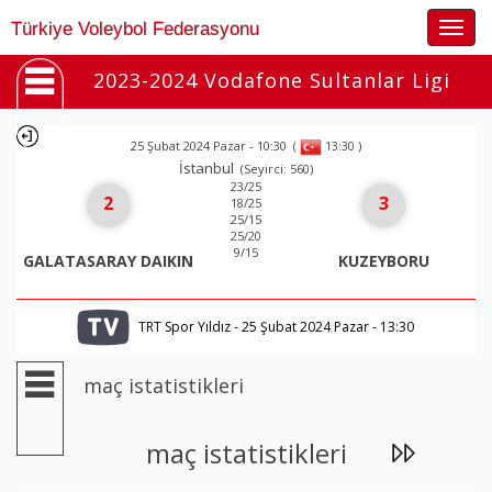
Togg
Türkiye Voleybol Federasyonu
navig
2023-2024 Vodafone Sultanlar Ligi
25 Şubat 2024 Pazar - 10:30
(
)
13:30
İstanbul
(Seyirci: 560)
23/25
2
3
18/25
25/15
25/20
9/15
GALATASARAY DAIKIN
KUZEYBORU
TRT Spor Yıldız - 25 Şubat 2024 Pazar - 13:30
maç istatistikleri
maç istatistikleri