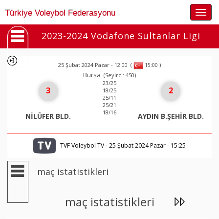
Togg
Türkiye Voleybol Federasyonu
navig
2023-2024 Vodafone Sultanlar Ligi
25 Şubat 2024 Pazar - 12:00
(
)
15:00
Bursa
(Seyirci: 450)
23/25
3
2
18/25
25/11
25/21
18/16
NİLÜFER BLD.
AYDIN B.ŞEHİR BLD.
TVF Voleybol TV - 25 Şubat 2024 Pazar - 15:25
maç istatistikleri
maç istatistikleri