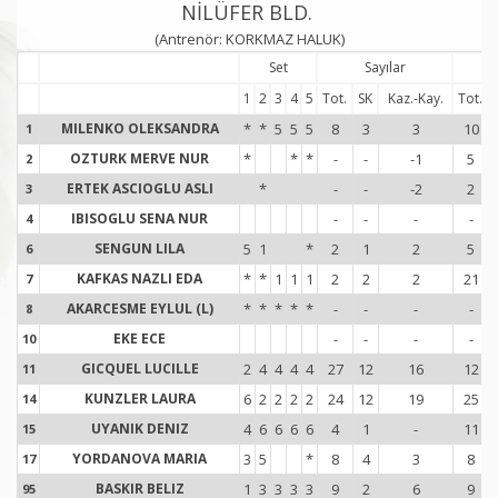
NİLÜFER BLD.
(Antrenör: KORKMAZ HALUK)
Set
Sayılar
S
1
2
3
4
5
Tot.
SK
Kaz.-Kay.
Tot.
MILENKO OLEKSANDRA
*
*
5
5
5
8
3
3
10
1
1
OZTURK MERVE NUR
*
*
*
-
-
-1
5
2
2
ERTEK ASCIOGLU ASLI
*
-
-
-2
2
3
3
IBISOGLU SENA NUR
-
-
-
-
4
4
SENGUN LILA
5
1
*
2
1
2
5
6
6
KAFKAS NAZLI EDA
*
*
1
1
1
2
2
2
21
7
7
AKARCESME EYLUL (L)
*
*
*
*
*
-
-
-
-
8
8
EKE ECE
-
-
-
-
10
1
GICQUEL LUCILLE
2
4
4
4
4
27
12
16
12
11
1
KUNZLER LAURA
6
2
2
2
2
24
12
19
25
14
1
UYANIK DENIZ
4
6
6
6
6
4
1
-
11
15
1
YORDANOVA MARIA
3
5
*
8
4
3
8
17
1
BASKIR BELIZ
1
3
3
3
3
9
2
6
9
95
9