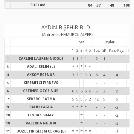
TOPLAM
84
37
48
108
AYDIN B.ŞEHİR BLD.
(Antrenör: HAMURCU ALPER)
Set
Sayılar
1
2
3
4
5
Tot.
SK
Kaz.-Kay.
Tot
CARLINI LAUREN NICOLE
1
1
1
1
1
2
1
-
18
1
1
ADALI SELIN (L)
*
*
*
*
*
-
-
-
-
3
3
AKSOY ECENUR
3
3
3
3
3
6
4
4
12
4
4
KIREMITCI FIRDEVS
-
-
-
-
5
5
CETINER OZGE NUR
6
6
6
6
6
5
3
2
11
6
6
SEKERCI FATMA
5
5
5
5
2
12
5
6
16
7
7
SALIH CAGLA
*
*
*
*
-
-
-2
4
9
9
CINBAZ SIMAY
*
-
-
-2
-
10
1
VALERIIA NUDHA
*
-
-
-2
-
10
1
DUZELTIR GIZEM CERAG (L)
*
*
*
*
*
-
-
-1
-
11
1